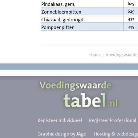
625
Pindakaas, gem.
629
Zonnebloempitten
472
Chiazaad, gedroogd
345
Pompoenpitten
Home
|
Voedingswaarde
Registeer Individueel
Registeer Professional
Graphic design by JAgd
Hosting & webdesign