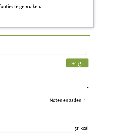
funties te gebruiken.
+1 g.
-
-
Noten en zaden
511
kcal