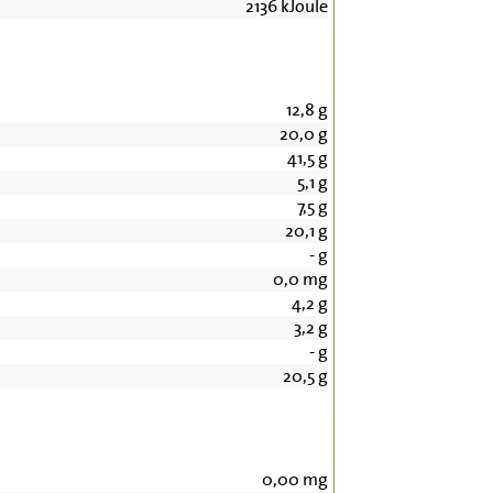
2136
kJoule
12,8
g
20,0
g
41,5
g
5,1
g
7,5
g
20,1
g
-
g
0,0
mg
4,2
g
3,2
g
-
g
20,5
g
0,00
mg