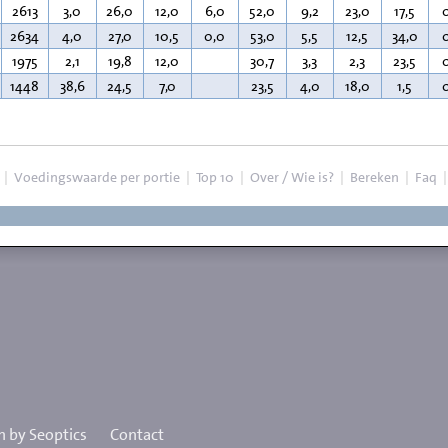
2613
3,0
26,0
12,0
6,0
52,0
9,2
23,0
17,5
2634
4,0
27,0
10,5
0,0
53,0
5,5
12,5
34,0
1975
2,1
19,8
12,0
30,7
3,3
2,3
23,5
1448
38,6
24,5
7,0
23,5
4,0
18,0
1,5
|
Voedingswaarde per portie
|
Top 10
|
Over / Wie is?
|
Bereken
|
Faq
 by Seoptics
Contact