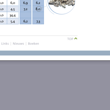
0,0
6,0
6,9
6,2
0,0
4,5
7,2
8,0
0,0
34,4
0,0
5,4
6,2
7,3
TOP
|
Links
|
Nieuws
|
Boeken