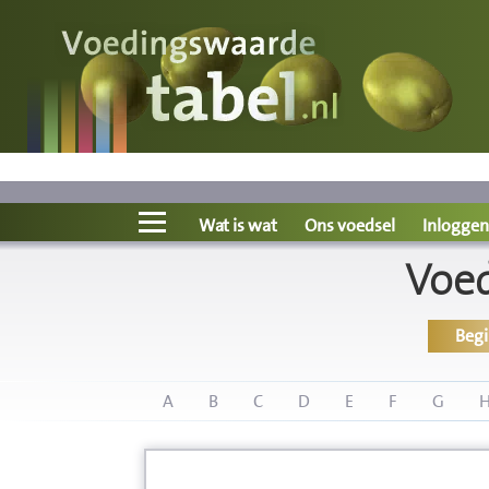
Voedingswaarde
Wat is wat?
Ons voedsel
Wat is wat
Ons voedsel
Inloggen
Voe
Bereken
Beg
Nieuws
Boeken
A
B
C
D
E
F
G
Registreren