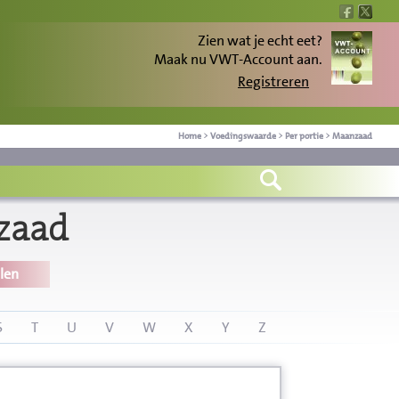
Zien wat je echt eet?
Maak nu VWT-Account aan.
Registreren
Home
>
Voedingswaarde
>
Per portie
>
Maanzaad
zaad
len
S
T
U
V
W
X
Y
Z