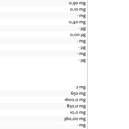
0,90
mg
0,10
mg
-
mg
0,40
mg
-
µg
0,00
µg
-
mg
-
µg
-
mg
-
µg
2
mg
650
mg
1600,0
mg
850,0
mg
10,0
mg
360,00
mg
-
mg