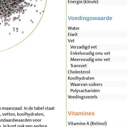
Energie (kJoule)
Voedingswaarde
Water
Eiwit
Vet
Verzadigd vet
Enkelvoudig onv. vet
Meervoudig onv. vet
Transvet
Cholesterol
Koolhydraten
Waarvan suikers
Polysachariden
Voedingsvezels
 maanzaad. In de tabel staat
Vitamines
, vetten, koolhydraten,
tandaardwaarden voor
Vitamine A (Retinol)
 Je kunt ook een andere