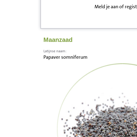
Meld je aan of regis
Inloggen
Contact
Maanzaad
Informatie
Latijnse naam:
Papaver somniferum
Disclaimer