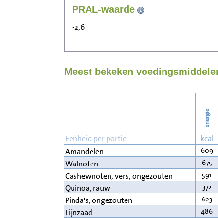
PRAL-waarde
-2,6
Meest bekeken voedingsmiddelen
energie
Eenheid per portie
kcal
609
Amandelen
675
Walnoten
591
Cashewnoten, vers, ongezouten
372
Quinoa, rauw
623
Pinda's, ongezouten
486
Lijnzaad