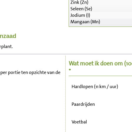
Zink (Zn)
Seleen (Se)
Jodium (I)
Mangaan (Mn)
Zitten, tv kijken
anzaad
rplant.
Fietsen (15 km/uur)
Wat moet ik doen om
(1
Wandelen (5 km/uur)
*
 per portie ten opzichte van de
Hardlopen (11 km / uur)
Paardrijden
Voetbal