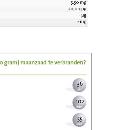
5,50
mg
20,00
µg
-
µg
-
mg
372
74
00 gram)
maanzaad
te verbranden?
91
36
102
55