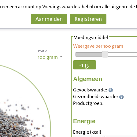
treer een account op Voedingswaardetabel.nl om alle uitgebreide 
Aanmelden
Registreren
Voedingsmiddel
Weergave per 100 gram
Portie:
100
gram
-1 g.
Algemeen
Gevoelswaarde:
Gezondheidswaarde:
Productgroep:
Energie
Energie (kcal)