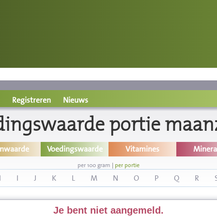
Registreren
Nieuws
dingswaarde portie maan
inwaarde
Voedingswaarde
Vitamines
Minera
per 100 gram
|
per portie
H
I
J
K
L
M
N
O
P
Q
R
Je bent niet aangemeld.