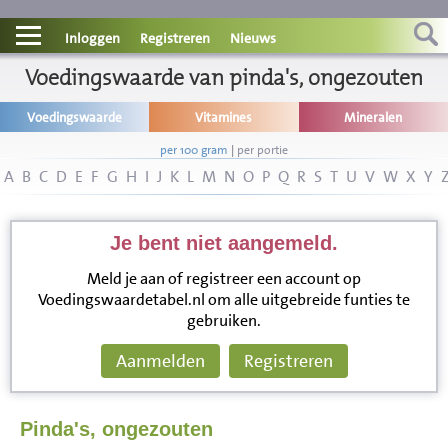
Contact
Inloggen
Registreren
Nieuws
Informatie
Voedingswaarde van pinda's, ongezouten
Voedingswaarde
Vitamines
Mineralen
Disclaimer
per 100 gram
|
per portie
A
B
C
D
E
F
G
H
I
J
K
L
M
N
O
P
Q
R
S
T
U
V
W
X
Y
Je bent niet aangemeld.
Meld je aan of registreer een account op
Voedingswaardetabel.nl om alle uitgebreide funties te
gebruiken.
Aanmelden
Registreren
Pinda's, ongezouten