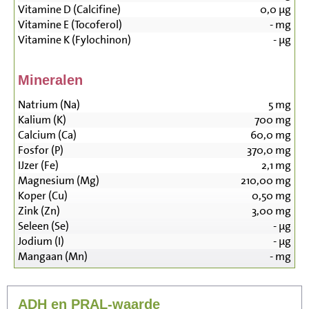
Vitamine D (Calcifine)
0,0
µg
Vitamine E (Tocoferol)
-
mg
Vitamine K (Fylochinon)
-
µg
Mineralen
Natrium (Na)
5
mg
Kalium (K)
700
mg
Calcium (Ca)
60,0
mg
Fosfor (P)
370,0
mg
IJzer (Fe)
2,1
mg
Magnesium (Mg)
210,00
mg
Koper (Cu)
0,50
mg
Zink (Zn)
3,00
mg
Seleen (Se)
-
µg
Jodium (I)
-
µg
Mangaan (Mn)
-
mg
ADH en PRAL-waarde