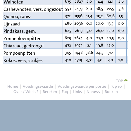
675
2827
2,0
14,4
12,1
2,6
6
Walnoten
591
2473
8,0
18,5
22,5
5,6
4
Cashewnoten, vers, ongezouten
372
1556
11,4
15,2
60,6
1,5
6
Quinoa, rauw
486
2036
0,0
20,0
13,5
0,0
3
Lijnzaad
625
2613
3,0
26,0
12,0
6,0
5
Pindakaas, gem.
629
2634
4,0
27,0
10,5
0,0
5
Zonnebloempitten
472
1975
2,1
19,8
12,0
3
Chiazaad, gedroogd
345
1448
38,6
24,5
7,0
2
Pompoenpitten
410
1719
37,0
4,0
3,0
1,0
4
Kokos, vers, stukjes
TOP
Home
|
Voedingswaarde
|
Voedingswaarde per portie
|
Top 10
|
Over / Wie is?
|
Bereken
|
Faq
|
Links
|
Nieuws
|
Boeken