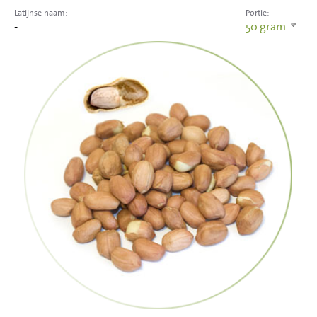
Latijnse naam:
Portie:
-
50
gram