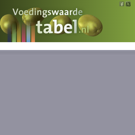
Voedingswaarde
Wat is wat?
Ons voedsel
Bereken
Nieuws
Boeken
Registreren
Inloggen