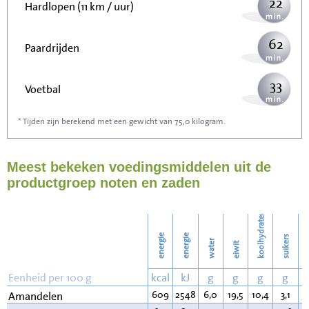
22
Hardlopen (11 km / uur)
62
Paardrijden
33
Voetbal
* Tijden zijn berekend met een gewicht van 75,0 kilogram.
100
Stofzuigen
Meest bekeken voedingsmiddelen uit de
108
Strijken
productgroep noten en zaden
125
Wassen
koolhydraten
energie
energie
suikers
water
eiwit
v
Eenheid per 100 g
kcal
kJ
g
g
g
g
609
2548
6,0
19,5
10,4
3,1
5
Amandelen