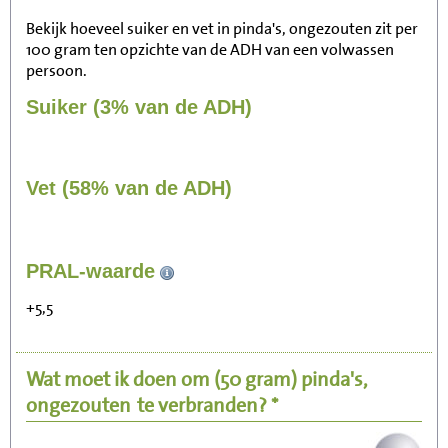
Bekijk hoeveel suiker en vet in pinda's, ongezouten zit per
100 gram ten opzichte van de ADH van een volwassen
persoon.
Suiker (3% van de ADH)
Vet (58% van de ADH)
227
PRAL-waarde
Zitten, tv kijken
+5,5
45
Fietsen (15 km/uur)
Wat moet ik doen om
(50 gram)
pinda's,
55
Wandelen (5 km/uur)
ongezouten
te verbranden? *