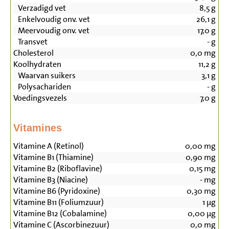
Verzadigd vet
8,5
g
Enkelvoudig onv. vet
26,1
g
Meervoudig onv. vet
17,0
g
Transvet
-
g
Cholesterol
0,0
mg
Koolhydraten
11,2
g
Waarvan suikers
3,1
g
Polysachariden
-
g
Voedingsvezels
7,0
g
Vitamines
Vitamine A (Retinol)
0,00
mg
Vitamine B1 (Thiamine)
0,90
mg
Vitamine B2 (Riboflavine)
0,15
mg
Vitamine B3 (Niacine)
-
mg
Vitamine B6 (Pyridoxine)
0,30
mg
Vitamine B11 (Foliumzuur)
1
µg
Vitamine B12 (Cobalamine)
0,00
µg
Vitamine C (Ascorbinezuur)
0,0
mg