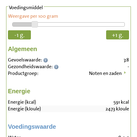
Voedingsmiddel
Weergave per 100 gram
-1 g.
+1 g.
Algemeen
Gevoelswaarde:
7,8
Gezondheidswaarde:
-
Productgroep:
Noten en zaden
Energie
Energie (kcal)
591
kcal
Energie (kJoule)
2473
kJoule
Voedingswaarde