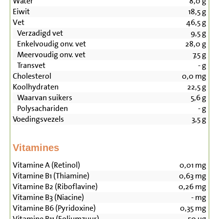
Water
8,0
g
Eiwit
18,5
g
Vet
46,5
g
Verzadigd vet
9,5
g
Enkelvoudig onv. vet
28,0
g
Meervoudig onv. vet
7,5
g
Transvet
-
g
Cholesterol
0,0
mg
Koolhydraten
22,5
g
Waarvan suikers
5,6
g
Polysachariden
-
g
Voedingsvezels
3,5
g
Vitamines
Vitamine A (Retinol)
0,01
mg
Vitamine B1 (Thiamine)
0,63
mg
Vitamine B2 (Riboflavine)
0,26
mg
Vitamine B3 (Niacine)
-
mg
Vitamine B6 (Pyridoxine)
0,35
mg
Vitamine B11 (Foliumzuur)
50
µg