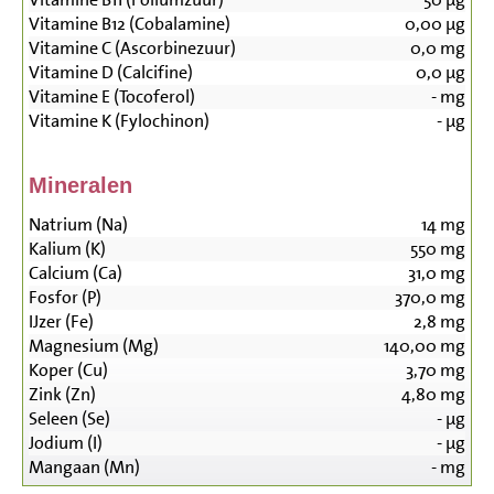
Vitamine B12 (Cobalamine)
0,00
µg
Vitamine C (Ascorbinezuur)
0,0
mg
Vitamine D (Calcifine)
0,0
µg
Vitamine E (Tocoferol)
-
mg
Vitamine K (Fylochinon)
-
µg
Mineralen
Natrium (Na)
14
mg
Kalium (K)
550
mg
Calcium (Ca)
31,0
mg
Fosfor (P)
370,0
mg
IJzer (Fe)
2,8
mg
Magnesium (Mg)
140,00
mg
Koper (Cu)
3,70
mg
Zink (Zn)
4,80
mg
Seleen (Se)
-
µg
Jodium (I)
-
µg
Mangaan (Mn)
-
mg