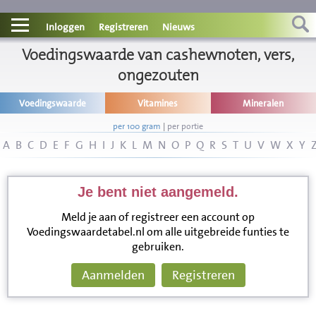
Contact
Inloggen
Registreren
Nieuws
Informatie
Voedingswaarde van cashewnoten, vers,
ongezouten
Disclaimer
Voedingswaarde
Vitamines
Mineralen
per 100 gram
|
per portie
A
B
C
D
E
F
G
H
I
J
K
L
M
N
O
P
Q
R
S
T
U
V
W
X
Y
Je bent niet aangemeld.
Meld je aan of registreer een account op
Voedingswaardetabel.nl om alle uitgebreide funties te
gebruiken.
Aanmelden
Registreren