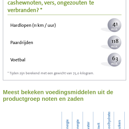
cashewnoten, vers, ongezouten
te
105
Wandelen (5 km/uur)
verbranden? *
41
Hardlopen (11 km / uur)
118
Paardrijden
63
Voetbal
* Tijden zijn berekend met een gewicht van 75,0 kilogram.
189
Stofzuigen
Meest bekeken voedingsmiddelen uit de
206
Strijken
productgroep noten en zaden
236
Wassen
koolhydraten
energie
energie
suikers
water
eiwit
v