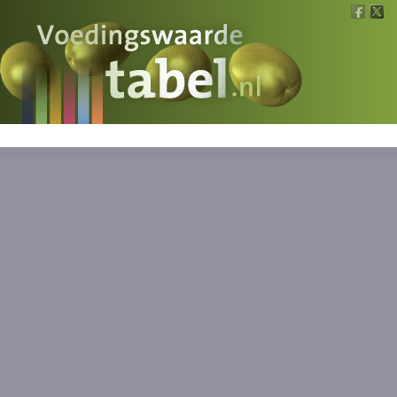
Voedingswaarde
Wat is wat?
Ons voedsel
Bereken
Nieuws
Boeken
Registreren
Inloggen