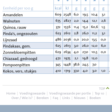
Eenheid per 100 g
kcal
kJ
g
g
g
g
609
2548
6,0
19,5
10,4
3,1
5
Amandelen
675
2827
2,0
14,4
12,1
2,6
6
Walnoten
372
1556
11,4
15,2
60,6
1,5
6
Quinoa, rauw
623
2612
2,8
26,0
11,2
3,1
5
Pinda's, ongezouten
486
2036
0,0
20,0
13,5
0,0
3
Lijnzaad
625
2613
3,0
26,0
12,0
6,0
5
Pindakaas, gem.
629
2634
4,0
27,0
10,5
0,0
5
Zonnebloempitten
472
1975
2,1
19,8
12,0
3
Chiazaad, gedroogd
345
1448
38,6
24,5
7,0
2
Pompoenpitten
410
1719
37,0
4,0
3,0
1,0
4
Kokos, vers, stukjes
TOP
Home
|
Voedingswaarde
|
Voedingswaarde per portie
|
Top 10
|
Over / Wie is?
|
Bereken
|
Faq
|
Links
|
Nieuws
|
Boeken