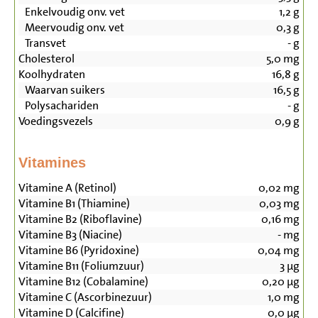
Enkelvoudig onv. vet
1,2
g
Meervoudig onv. vet
0,3
g
Transvet
-
g
Cholesterol
5,0
mg
Koolhydraten
16,8
g
Waarvan suikers
16,5
g
Polysachariden
-
g
Voedingsvezels
0,9
g
Vitamines
Vitamine A (Retinol)
0,02
mg
Vitamine B1 (Thiamine)
0,03
mg
Vitamine B2 (Riboflavine)
0,16
mg
Vitamine B3 (Niacine)
-
mg
Vitamine B6 (Pyridoxine)
0,04
mg
Vitamine B11 (Foliumzuur)
3
µg
Vitamine B12 (Cobalamine)
0,20
µg
Vitamine C (Ascorbinezuur)
1,0
mg
Vitamine D (Calcifine)
0,0
µg