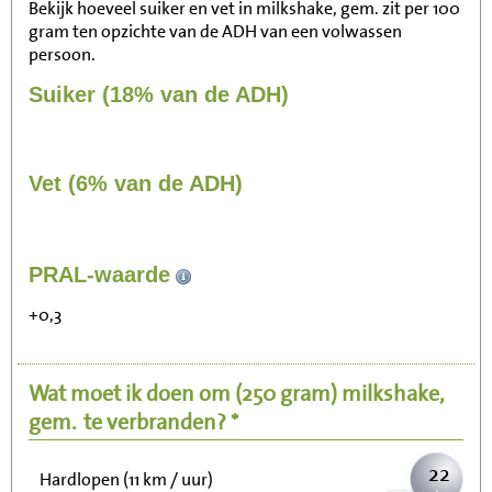
Bekijk hoeveel suiker en vet in milkshake, gem. zit per 100
gram ten opzichte van de ADH van een volwassen
persoon.
Suiker (18% van de ADH)
Vet (6% van de ADH)
233
PRAL-waarde
Zitten, tv kijken
+0,3
47
Fietsen (15 km/uur)
Wat moet ik doen om
(250 gram)
milkshake,
57
Wandelen (5 km/uur)
gem.
te verbranden? *
22
Hardlopen (11 km / uur)