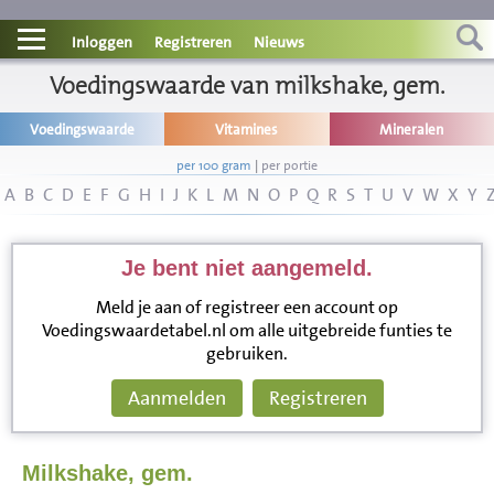
Contact
Inloggen
Registreren
Nieuws
Informatie
Voedingswaarde van milkshake, gem.
Voedingswaarde
Vitamines
Mineralen
Disclaimer
per 100 gram
|
per portie
A
B
C
D
E
F
G
H
I
J
K
L
M
N
O
P
Q
R
S
T
U
V
W
X
Y
Je bent niet aangemeld.
Meld je aan of registreer een account op
Voedingswaardetabel.nl om alle uitgebreide funties te
gebruiken.
Aanmelden
Registreren
Milkshake, gem.