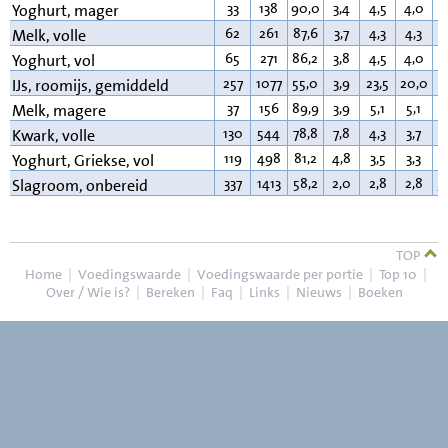
33
138
90,0
3,4
4,5
4,0
0
Yoghurt, mager
62
261
87,6
3,7
4,3
4,3
3
Melk, volle
65
271
86,2
3,8
4,5
4,0
3
Yoghurt, vol
257
1077
55,0
3,9
23,5
20,0
1
IJs, roomijs, gemiddeld
37
156
89,9
3,9
5,1
5,1
0
Melk, magere
130
544
78,8
7,8
4,3
3,7
9
Kwark, volle
119
498
81,2
4,8
3,5
3,3
9
Yoghurt, Griekse, vol
337
1413
58,2
2,0
2,8
2,8
3
Slagroom, onbereid
TOP
Home
|
Voedingswaarde
|
Voedingswaarde per portie
|
Top 10
|
Over / Wie is?
|
Bereken
|
Faq
|
Links
|
Nieuws
|
Boeken