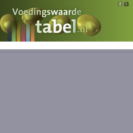
Voedingswaarde
Wat is wat?
Ons voedsel
Bereken
Nieuws
Boeken
Registreren
Inloggen