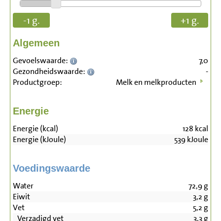
-1 g.
+1 g.
Algemeen
Gevoelswaarde:
7,0
Gezondheidswaarde:
-
Productgroep:
Melk en melkproducten
Energie
Energie (kcal)
128
kcal
Energie (kJoule)
539
kJoule
Voedingswaarde
Water
72,9
g
Eiwit
3,2
g
Vet
5,2
g
Verzadigd vet
3,3
g