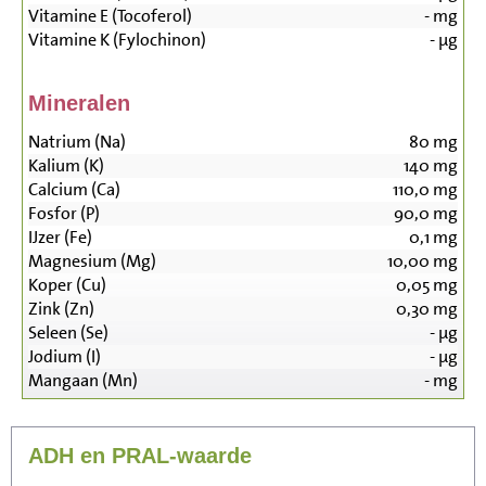
Vitamine E (Tocoferol)
-
mg
Vitamine K (Fylochinon)
-
µg
Mineralen
Natrium (Na)
80
mg
Kalium (K)
140
mg
Calcium (Ca)
110,0
mg
Fosfor (P)
90,0
mg
IJzer (Fe)
0,1
mg
Magnesium (Mg)
10,00
mg
Koper (Cu)
0,05
mg
Zink (Zn)
0,30
mg
Seleen (Se)
-
µg
Jodium (I)
-
µg
Mangaan (Mn)
-
mg
ADH en PRAL-waarde