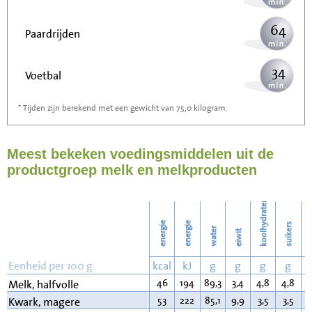
64
Paardrijden
34
Voetbal
* Tijden zijn berekend met een gewicht van 75,0 kilogram.
102
Stofzuigen
Meest bekeken voedingsmiddelen uit de
111
Strijken
productgroep melk en melkproducten
128
Wassen
koolhydraten
energie
energie
suikers
water
eiwit
v
Eenheid per 100 g
kcal
kJ
g
g
g
g
46
194
89,3
3,4
4,8
4,8
1
Melk, halfvolle
53
222
85,1
9,9
3,5
3,5
0
Kwark, magere