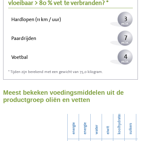
Wandelen (5 km/uur)
vloeibaar > 80 % vet
te verbranden? *
3
Hardlopen (11 km / uur)
7
Paardrijden
4
Voetbal
* Tijden zijn berekend met een gewicht van 75,0 kilogram.
12
Stofzuigen
Meest bekeken voedingsmiddelen uit de
13
Strijken
productgroep oliën en vetten
15
Wassen
koolhydraten
energie
energie
suikers
water
eiwit
v