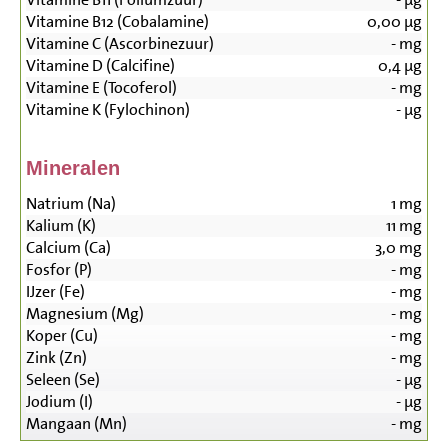
Vitamine B12 (Cobalamine)
0,00
µg
Vitamine C (Ascorbinezuur)
-
mg
Vitamine D (Calcifine)
0,4
µg
Vitamine E (Tocoferol)
-
mg
Vitamine K (Fylochinon)
-
µg
Mineralen
Natrium (Na)
1
mg
Kalium (K)
11
mg
Calcium (Ca)
3,0
mg
Fosfor (P)
-
mg
IJzer (Fe)
-
mg
Magnesium (Mg)
-
mg
Koper (Cu)
-
mg
Zink (Zn)
-
mg
Seleen (Se)
-
µg
Jodium (I)
-
µg
Mangaan (Mn)
-
mg