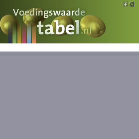
Voedingswaarde
Wat is wat?
Ons voedsel
Bereken
Nieuws
Boeken
Registreren
Inloggen