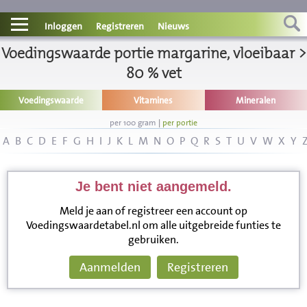
Contact
Inloggen
Registreren
Nieuws
Voedingswaarde portie margarine, vloeibaar >
Informatie
80 % vet
Disclaimer
Voedingswaarde
Vitamines
Mineralen
per 100 gram
|
per portie
A
B
C
D
E
F
G
H
I
J
K
L
M
N
O
P
Q
R
S
T
U
V
W
X
Y
Je bent niet aangemeld.
Meld je aan of registreer een account op
Voedingswaardetabel.nl om alle uitgebreide funties te
gebruiken.
Aanmelden
Registreren