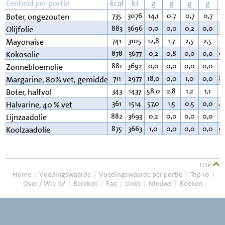
Eenheid per portie
kcal
kJ
g
g
g
g
735
3076
14,1
0,7
0,7
0,7
8
Boter, ongezouten
883
3696
0,0
0,0
0,2
0,0
9
Olijfolie
741
3105
12,8
1,7
2,5
2,5
8
Mayonaise
878
3677
0,2
0,8
0,0
0,0
9
Kokosolie
881
3692
0,0
0,0
0,0
0,0
9
Zonnebloemolie
711
2977
18,0
0,0
1,0
0,0
8
Margarine, 80% vet, gemiddeld
343
1437
58,0
2,8
1,2
1,1
3
Boter, halfvol
361
1514
57,0
1,5
0,5
0,0
4
Halvarine, 40 % vet
882
3693
0,2
0,0
0,0
0,0
9
Lijnzaadolie
875
3663
1,0
0,0
0,0
0,0
9
Koolzaadolie
TOP
Home
|
Voedingswaarde
|
Voedingswaarde per portie
|
Top 10
|
Over / Wie is?
|
Bereken
|
Faq
|
Links
|
Nieuws
|
Boeken