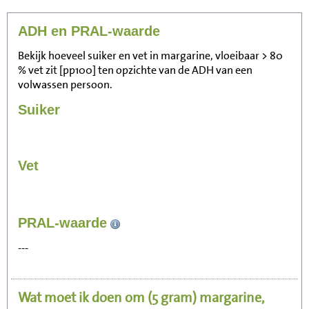
ADH en PRAL-waarde
Bekijk hoeveel suiker en vet in margarine, vloeibaar > 80
% vet zit [pp100] ten opzichte van de ADH van een
volwassen persoon.
Suiker
Vet
26
PRAL-waarde
Zitten, tv kijken
---
5
Fietsen (15 km/uur)
Wat moet ik doen om
(5 gram)
margarine,
6