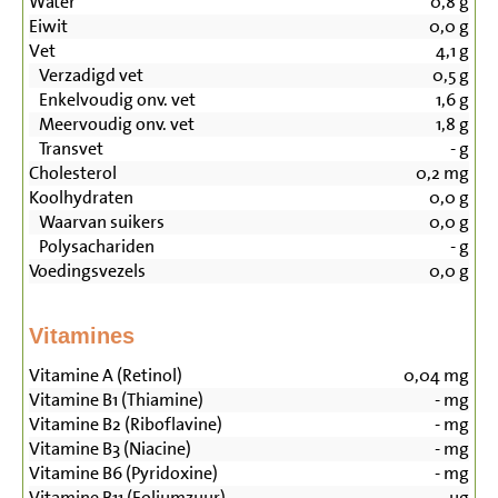
Water
0,8
g
Eiwit
0,0
g
Vet
4,1
g
Verzadigd vet
0,5
g
Enkelvoudig onv. vet
1,6
g
Meervoudig onv. vet
1,8
g
Transvet
-
g
Cholesterol
0,2
mg
Koolhydraten
0,0
g
Waarvan suikers
0,0
g
Polysachariden
-
g
Voedingsvezels
0,0
g
Vitamines
Vitamine A (Retinol)
0,04
mg
Vitamine B1 (Thiamine)
-
mg
Vitamine B2 (Riboflavine)
-
mg
Vitamine B3 (Niacine)
-
mg
Vitamine B6 (Pyridoxine)
-
mg
Vitamine B11 (Foliumzuur)
-
µg