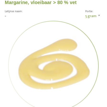
Margarine, vloeibaar > 80 % vet
Latijnse naam:
Portie:
-
5
gram