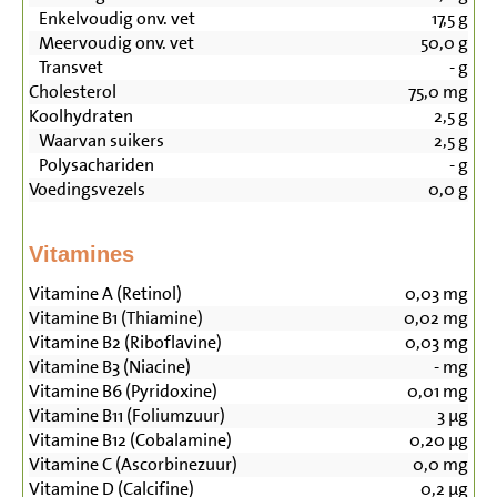
Enkelvoudig onv. vet
17,5
g
Meervoudig onv. vet
50,0
g
Transvet
-
g
Cholesterol
75,0
mg
Koolhydraten
2,5
g
Waarvan suikers
2,5
g
Polysachariden
-
g
Voedingsvezels
0,0
g
Vitamines
Vitamine A (Retinol)
0,03
mg
Vitamine B1 (Thiamine)
0,02
mg
Vitamine B2 (Riboflavine)
0,03
mg
Vitamine B3 (Niacine)
-
mg
Vitamine B6 (Pyridoxine)
0,01
mg
Vitamine B11 (Foliumzuur)
3
µg
Vitamine B12 (Cobalamine)
0,20
µg
Vitamine C (Ascorbinezuur)
0,0
mg
Vitamine D (Calcifine)
0,2
µg