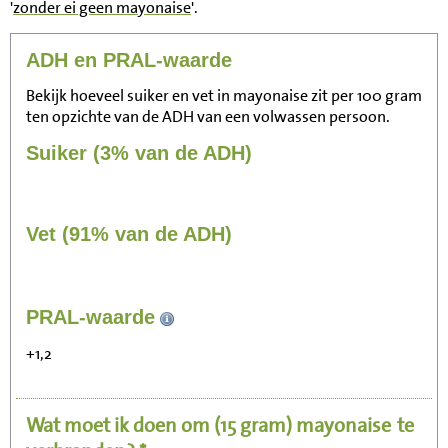
'
zonder ei geen mayonaise
'.
ADH en PRAL-waarde
Bekijk hoeveel suiker en vet in mayonaise zit per 100 gram
ten opzichte van de ADH van een volwassen persoon.
Suiker (3% van de ADH)
Vet (91% van de ADH)
81
PRAL-waarde
Zitten, tv kijken
+1,2
16
Fietsen (15 km/uur)
Wat moet ik doen om
(15 gram)
mayonaise
te
20
Wandelen (5 km/uur)