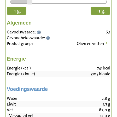
-1 g.
+1 g.
Algemeen
Gevoelswaarde:
6,1
Gezondheidswaarde:
-
Productgroep:
Oliën en vetten
Energie
Energie (kcal)
741
kcal
Energie (kJoule)
3105
kJoule
Voedingswaarde
Water
12,8
g
Eiwit
1,7
g
Vet
82,0
g
Verzadigd vet
12,0
g