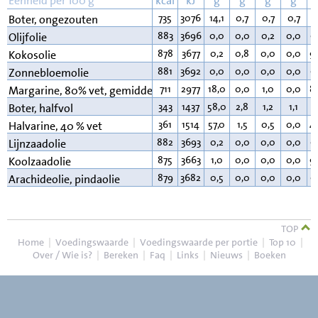
Eenheid per 100 g
kcal
kJ
g
g
g
g
735
3076
14,1
0,7
0,7
0,7
8
Boter, ongezouten
883
3696
0,0
0,0
0,2
0,0
9
Olijfolie
878
3677
0,2
0,8
0,0
0,0
9
Kokosolie
881
3692
0,0
0,0
0,0
0,0
9
Zonnebloemolie
711
2977
18,0
0,0
1,0
0,0
8
Margarine, 80% vet, gemiddeld
343
1437
58,0
2,8
1,2
1,1
3
Boter, halfvol
361
1514
57,0
1,5
0,5
0,0
4
Halvarine, 40 % vet
882
3693
0,2
0,0
0,0
0,0
9
Lijnzaadolie
875
3663
1,0
0,0
0,0
0,0
9
Koolzaadolie
879
3682
0,5
0,0
0,0
0,0
9
Arachideolie, pindaolie
TOP
Home
|
Voedingswaarde
|
Voedingswaarde per portie
|
Top 10
|
Over / Wie is?
|
Bereken
|
Faq
|
Links
|
Nieuws
|
Boeken