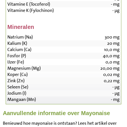
Vitamine E (Tocoferol)
-
mg
Vitamine K (Fylochinon)
-
µg
Mineralen
Natrium (Na)
300
mg
Kalium (K)
20
mg
Calcium (Ca)
10,0
mg
Fosfor (P)
40,0
mg
IJzer (Fe)
0,0
mg
Magnesium (Mg)
20,00
mg
Koper (Cu)
0,02
mg
Zink (Zn)
0,22
mg
Seleen (Se)
-
µg
Jodium (I)
-
µg
Mangaan (Mn)
-
mg
Aanvullende informatie over Mayonaise
Benieuwd hoe mayonaise is ontstaan? Lees het artikel over