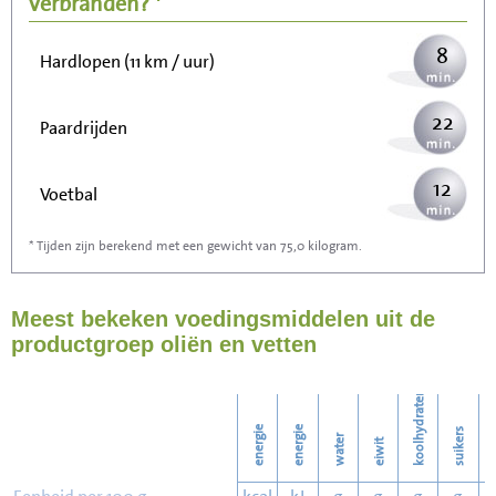
verbranden? *
8
Hardlopen (11 km / uur)
22
Paardrijden
12
Voetbal
* Tijden zijn berekend met een gewicht van 75,0 kilogram.
36
Stofzuigen
Meest bekeken voedingsmiddelen uit de
39
Strijken
productgroep oliën en vetten
44
Wassen
koolhydraten
energie
energie
suikers
water
eiwit
v