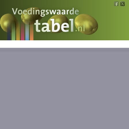
Voedingswaarde
Wat is wat?
Ons voedsel
Bereken
Nieuws
Boeken
Registreren
Inloggen