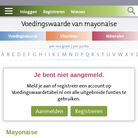
Contact
Inloggen
Registreren
Nieuws
Informatie
Voedingswaarde van mayonaise
Voedingswaarde
Vitamines
Mineralen
Disclaimer
per 100 gram
|
per portie
A
B
C
D
E
F
G
H
I
J
K
L
M
N
O
P
Q
R
S
T
U
V
W
X
Y
Je bent niet aangemeld.
Meld je aan of registreer een account op
Voedingswaardetabel.nl om alle uitgebreide funties te
gebruiken.
Aanmelden
Registreren
Mayonaise