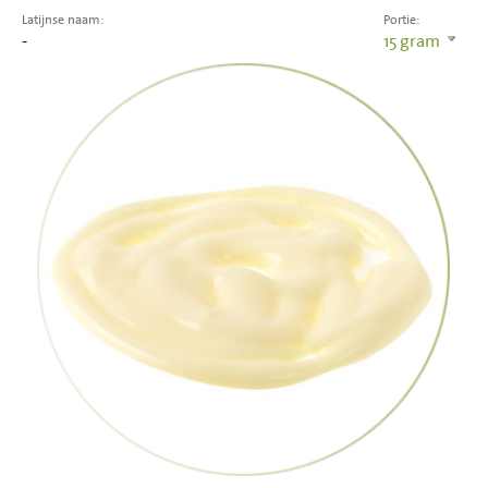
Latijnse naam:
Portie:
-
15
gram