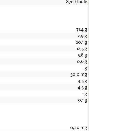
870
kJoule
71,4
g
2,9
g
20,1
g
12,5
g
5,8
g
0,6
g
-
g
30,0
mg
4,5
g
4,3
g
-
g
0,1
g
0,20
mg