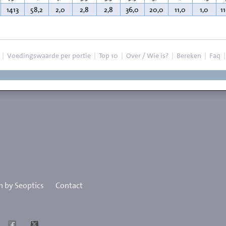
1413
58,2
2,0
2,8
2,8
36,0
20,0
11,0
1,0
1
|
Voedingswaarde per portie
|
Top 10
|
Over / Wie is?
|
Bereken
|
Faq
 by Seoptics
Contact