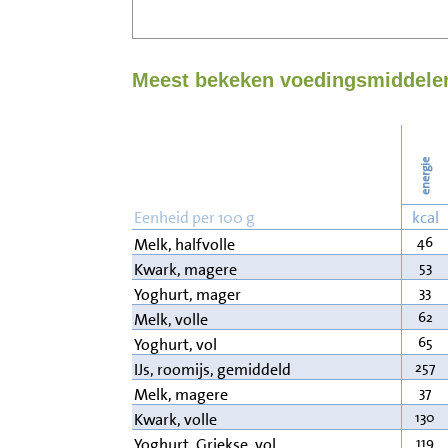
Meest bekeken voedingsmiddelen
energie
Eenheid per 100 g
kcal
46
Melk, halfvolle
53
Kwark, magere
33
Yoghurt, mager
62
Melk, volle
65
Yoghurt, vol
257
IJs, roomijs, gemiddeld
37
Melk, magere
130
Kwark, volle
119
Yoghurt, Griekse, vol