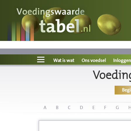
Voedingswaarde
Wat is wat?
Ons voedsel
Wat is wat
Ons voedsel
Inloggen
Voedin
Bereken
Beg
Nieuws
Boeken
A
B
C
D
E
F
G
Registreren