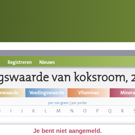
Registreren
Nieuws
gswaarde van koksroom, 2
inwaarde
Voedingswaarde
Vitamines
Minera
per 100 gram
|
per portie
H
I
J
K
L
M
N
O
P
Q
R
Je bent niet aangemeld.