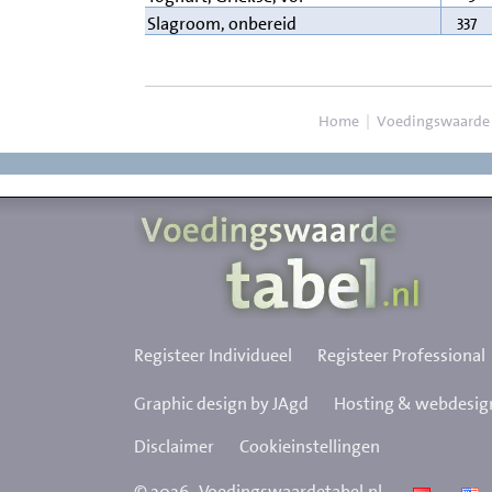
337
Slagroom, onbereid
Home
|
Voedingswaarde
Registeer Individueel
Registeer Professional
Graphic design by JAgd
Hosting & webdesign
Disclaimer
Cookieinstellingen
©
2026
Voedingswaardetabel.nl