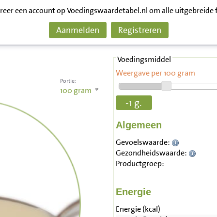
treer een account op Voedingswaardetabel.nl om alle uitgebreide 
Aanmelden
Registreren
Voedingsmiddel
Weergave per 100 gram
Portie:
100
gram
-1 g.
Algemeen
Gevoelswaarde:
Gezondheidswaarde:
Productgroep:
Energie
Energie (kcal)