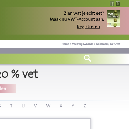
Zien wat je echt eet?
Maak nu VWT-Account aan.
Registreren
Home
>
Voedingswaarde
>
Koksroom, 20 % vet
0 % vet
len
S
T
U
V
W
X
Y
Z