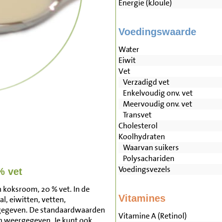
Energie (kJoule)
Voedingswaarde
Water
Eiwit
Vet
Verzadigd vet
Enkelvoudig onv. vet
Meervoudig onv. vet
Transvet
Cholesterol
Koolhydraten
Waarvan suikers
Polysachariden
Voedingsvezels
% vet
 koksroom, 20 % vet. In de
Vitamines
l, eiwitten, vetten,
rgegeven. De standaardwaarden
Vitamine A (Retinol)
m weergegeven. Je kunt ook