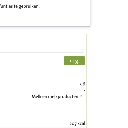
funties te gebruiken.
+1 g.
5,6
-
Melk en melkproducten
207
kcal