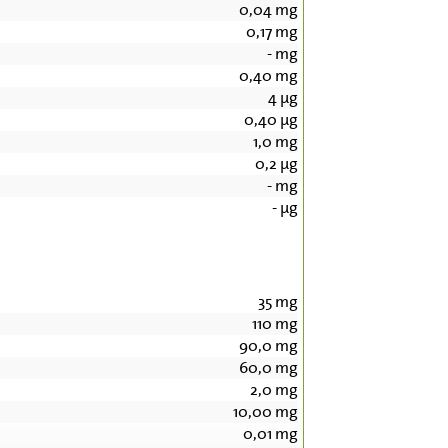
0,04
mg
0,17
mg
-
mg
0,40
mg
4
µg
0,40
µg
1,0
mg
0,2
µg
-
mg
-
µg
35
mg
110
mg
90,0
mg
60,0
mg
2,0
mg
10,00
mg
0,01
mg