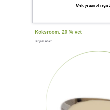
Meld je aan of regis
Inloggen
Contact
Koksroom, 20 % vet
Informatie
Latijnse naam:
-
Disclaimer