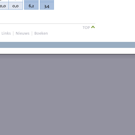
10,0
0,0
6,2
3,4
TOP
|
Links
|
Nieuws
|
Boeken