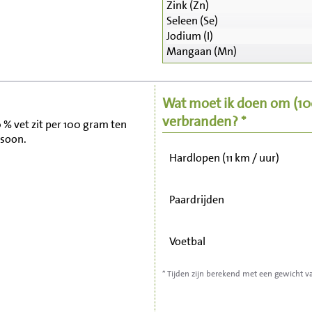
Zink (Zn)
Seleen (Se)
Zitten, tv kijken
Jodium (I)
Mangaan (Mn)
Fietsen (15 km/uur)
Wat moet ik doen om
(1
Wandelen (5 km/uur)
verbranden? *
 % vet zit per 100 gram ten
rsoon.
Hardlopen (11 km / uur)
Paardrijden
Voetbal
* Tijden zijn berekend met een gewicht v
Stofzuigen