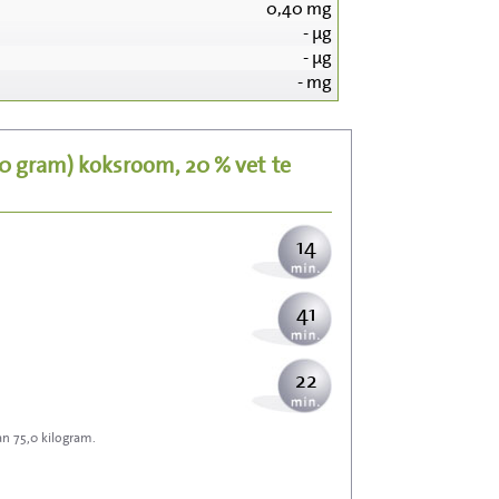
0,40
mg
-
µg
151
-
µg
-
mg
30
00 gram)
koksroom, 20 % vet
te
37
14
41
22
an 75,0 kilogram.
66