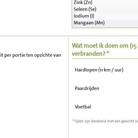
Zink (Zn)
Seleen (Se)
Zitten, tv kijken
Jodium (I)
Mangaan (Mn)
Fietsen (15 km/uur)
Wat moet ik doen om
(1
Wandelen (5 km/uur)
verbranden? *
it per portie ten opzichte van
Hardlopen (11 km / uur)
Paardrijden
Voetbal
* Tijden zijn berekend met een gewicht v
Stofzuigen