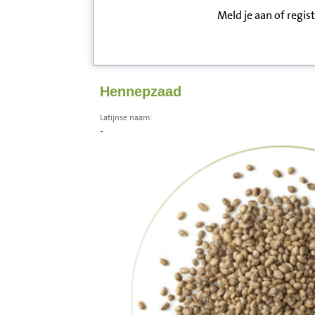
Meld je aan of regis
Inloggen
Contact
Hennepzaad
Informatie
Latijnse naam:
-
Disclaimer