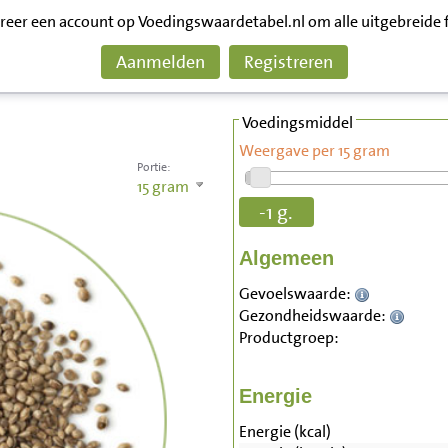
treer een account op Voedingswaardetabel.nl om alle uitgebreide 
Aanmelden
Registreren
Voedingsmiddel
Weergave per 15 gram
Portie:
15
gram
-1 g.
Algemeen
Gevoelswaarde:
Gezondheidswaarde:
Productgroep:
Energie
Energie (kcal)