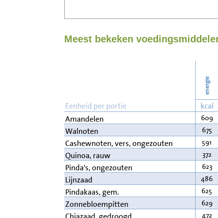
Meest bekeken voedingsmiddelen
energie
Eenheid per portie
kcal
609
Amandelen
675
Walnoten
591
Cashewnoten, vers, ongezouten
372
Quinoa, rauw
623
Pinda's, ongezouten
486
Lijnzaad
625
Pindakaas, gem.
629
Zonnebloempitten
472
Chiazaad, gedroogd