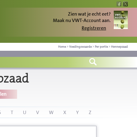
Zien wat je echt eet?
Maak nu VWT-Account aan.
Registreren
Home
>
Voedingswaarde
>
Per portie
>
Hennepzaad
pzaad
len
S
T
U
V
W
X
Y
Z