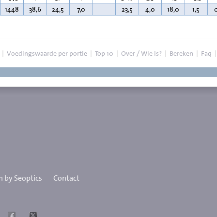
1448
38,6
24,5
7,0
23,5
4,0
18,0
1,5
|
Voedingswaarde per portie
|
Top 10
|
Over / Wie is?
|
Bereken
|
Faq
 by Seoptics
Contact