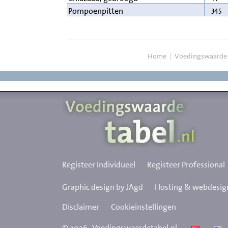
345
Pompoenpitten
Home
|
Voedingswaarde
Registeer Individueel
Registeer Professional
Graphic design by JAgd
Hosting & webdesign
Disclaimer
Cookieinstellingen
©
2026
Voedingswaardetabel.nl