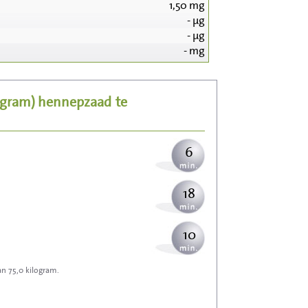
1,50
mg
-
µg
65
-
µg
-
mg
13
5 gram)
hennepzaad
te
16
6
18
10
an 75,0 kilogram.
29