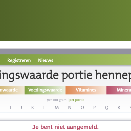
Registreren
Nieuws
ingswaarde portie henne
inwaarde
Voedingswaarde
Vitamines
Minera
per 100 gram
|
per portie
H
I
J
K
L
M
N
O
P
Q
R
Je bent niet aangemeld.