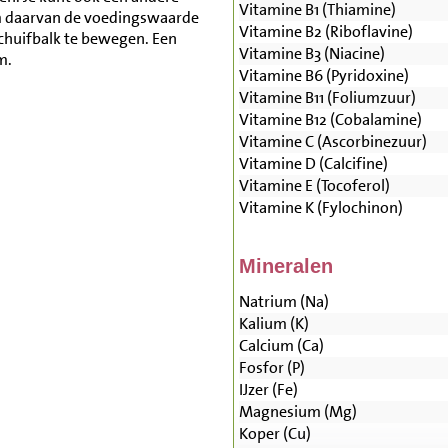
Vitamine B1 (Thiamine)
m daarvan de voedingswaarde
Vitamine B2 (Riboflavine)
schuifbalk te bewegen. Een
Vitamine B3 (Niacine)
m.
Vitamine B6 (Pyridoxine)
Vitamine B11 (Foliumzuur)
Vitamine B12 (Cobalamine)
Vitamine C (Ascorbinezuur)
Vitamine D (Calcifine)
Vitamine E (Tocoferol)
Vitamine K (Fylochinon)
Mineralen
Natrium (Na)
Kalium (K)
Calcium (Ca)
Fosfor (P)
IJzer (Fe)
Magnesium (Mg)
Koper (Cu)