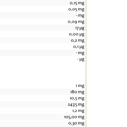
0,15
mg
0,05
mg
-
mg
0,09
mg
17
µg
0,00
µg
0,2
mg
0,1
µg
-
mg
-
µg
1
mg
180
mg
10,5
mg
247,5
mg
1,2
mg
105,00
mg
0,30
mg