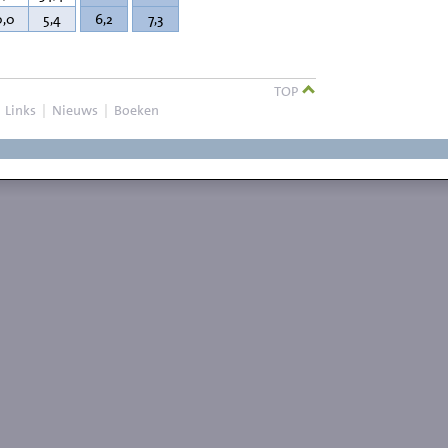
0,0
5,4
6,2
7,3
TOP
|
Links
|
Nieuws
|
Boeken