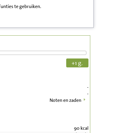
funties te gebruiken.
+1 g.
-
-
Noten en zaden
90
kcal