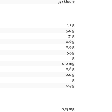
377
kJoule
1,2
g
5,0
g
7,1
g
0,6
g
0,9
g
5,5
g
-
g
0,0
mg
0,8
g
0,0
g
-
g
0,7
g
0,15
mg