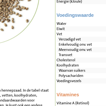
Energie (kJoule)
Voedingswaarde
Water
Eiwit
Vet
Verzadigd vet
Enkelvoudig onv. vet
Meervoudig onv. vet
Transvet
Cholesterol
Koolhydraten
Waarvan suikers
Polysachariden
Voedingsvezels
 hennepzaad. In de tabel staat
Vitamines
, vetten, koolhydraten,
tandaardwaarden voor
Vitamine A (Retinol)
. Je kunt ook een andere