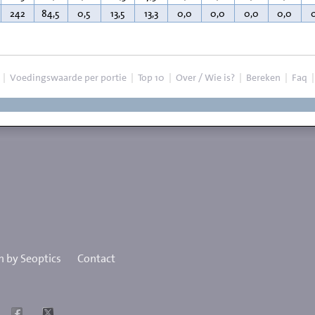
242
84,5
0,5
13,5
13,3
0,0
0,0
0,0
0,0
|
Voedingswaarde per portie
|
Top 10
|
Over / Wie is?
|
Bereken
|
Faq
 by Seoptics
Contact