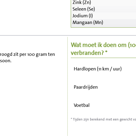
Zink (Zn)
Seleen (Se)
Zitten, tv kijken
Jodium (I)
Mangaan (Mn)
Fietsen (15 km/uur)
Wat moet ik doen om
(1
Wandelen (5 km/uur)
verbranden? *
droogd zit per 100 gram ten
rsoon.
Hardlopen (11 km / uur)
Paardrijden
Voetbal
* Tijden zijn berekend met een gewicht v
Stofzuigen