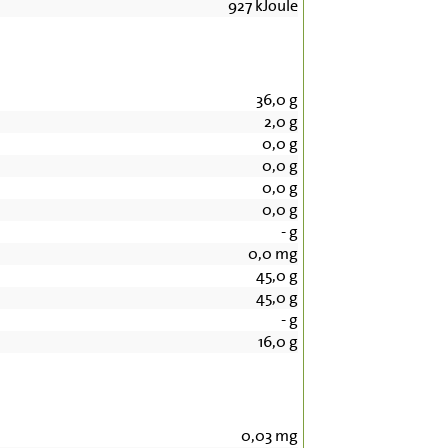
927
kJoule
36,0
g
2,0
g
0,0
g
0,0
g
0,0
g
0,0
g
-
g
0,0
mg
45,0
g
45,0
g
-
g
16,0
g
0,03
mg