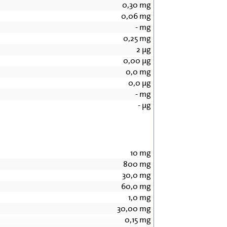
0,30
mg
0,06
mg
-
mg
0,25
mg
2
µg
0,00
µg
0,0
mg
0,0
µg
-
mg
-
µg
10
mg
800
mg
30,0
mg
60,0
mg
1,0
mg
30,00
mg
0,15
mg