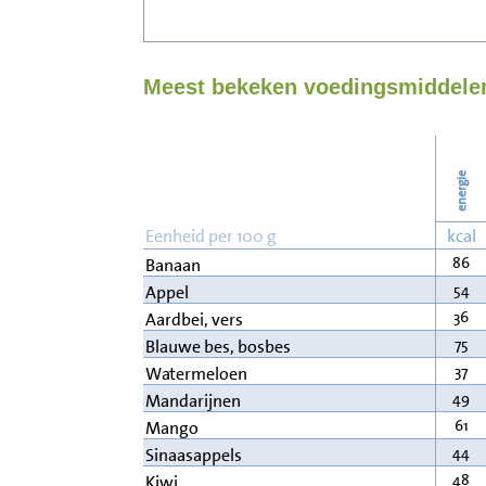
Meest bekeken voedingsmiddelen 
energie
Eenheid per 100 g
kcal
86
Banaan
54
Appel
36
Aardbei, vers
75
Blauwe bes, bosbes
37
Watermeloen
49
Mandarijnen
61
Mango
44
Sinaasappels
48
Kiwi