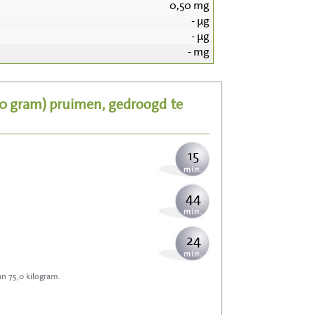
0,50
mg
-
µg
161
-
µg
-
mg
32
00 gram)
pruimen, gedroogd
te
39
15
44
24
an 75,0 kilogram.
71