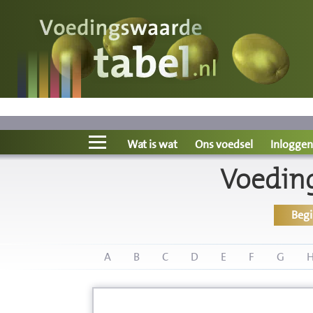
Voedingswaarde
Wat is wat?
Ons voedsel
Wat is wat
Ons voedsel
Inloggen
Voedin
Bereken
Beg
Nieuws
Boeken
A
B
C
D
E
F
G
Registreren