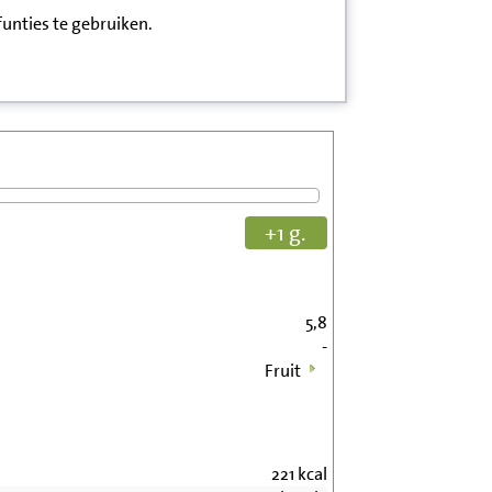
funties te gebruiken.
+1 g.
5,8
-
Fruit
221
kcal