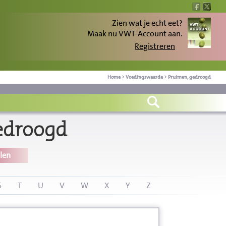
Zien wat je echt eet?
Maak nu VWT-Account aan.
Registreren
Home
>
Voedingswaarde
>
Pruimen, gedroogd
edroogd
len
S
T
U
V
W
X
Y
Z