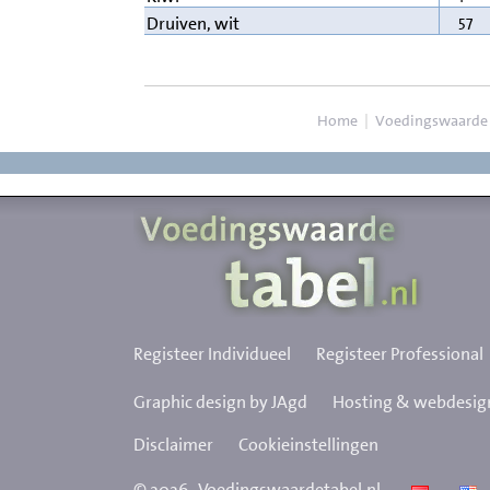
57
Druiven, wit
Home
|
Voedingswaarde
Registeer Individueel
Registeer Professional
Graphic design by JAgd
Hosting & webdesign
Disclaimer
Cookieinstellingen
©
2026
Voedingswaardetabel.nl