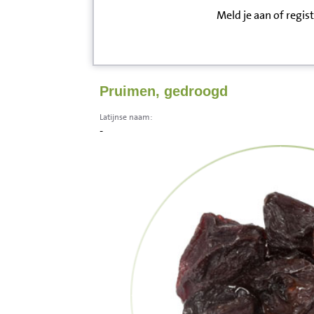
Meld je aan of regis
Inloggen
Contact
Pruimen, gedroogd
Informatie
Latijnse naam:
-
Disclaimer