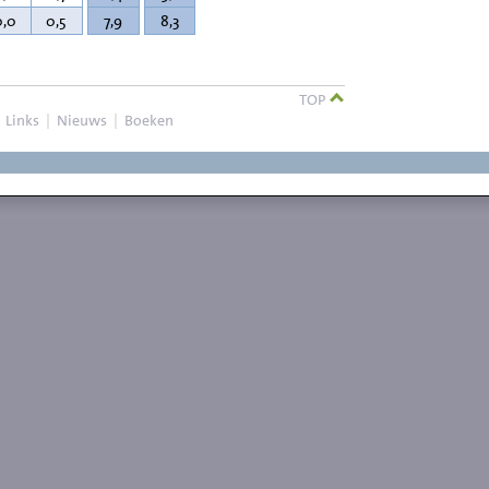
0,0
0,5
7,9
8,3
TOP
|
Links
|
Nieuws
|
Boeken