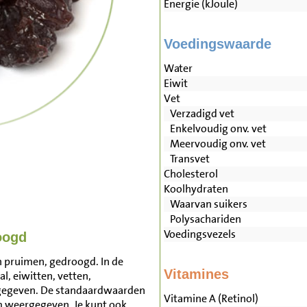
Energie (kJoule)
Voedingswaarde
Water
Eiwit
Vet
Verzadigd vet
Enkelvoudig onv. vet
Meervoudig onv. vet
Transvet
Cholesterol
Koolhydraten
Waarvan suikers
Polysachariden
Voedingsvezels
oogd
n pruimen, gedroogd. In de
Vitamines
l, eiwitten, vetten,
rgegeven. De standaardwaarden
Vitamine A (Retinol)
 weergegeven. Je kunt ook