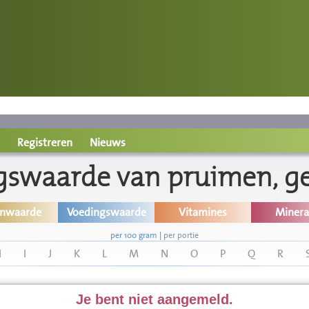
Registreren
Nieuws
gswaarde van pruimen, g
inwaarde
Voedingswaarde
Vitamines
Minera
per 100 gram
|
per portie
H
I
J
K
L
M
N
O
P
Q
R
Je bent niet aangemeld.