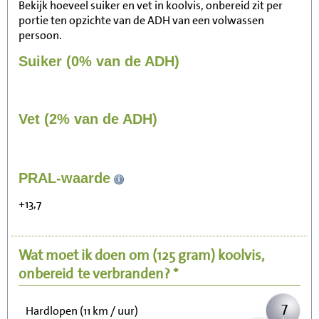
Bekijk hoeveel suiker en vet in koolvis, onbereid zit per
portie ten opzichte van de ADH van een volwassen
persoon.
Suiker (0% van de ADH)
Vet (2% van de ADH)
73
PRAL-waarde
Zitten, tv kijken
+13,7
15
Fietsen (15 km/uur)
Wat moet ik doen om
(125 gram)
koolvis,
18
Wandelen (5 km/uur)
onbereid
te verbranden? *
7
Hardlopen (11 km / uur)