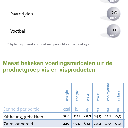
20
Paardrijden
11
Voetbal
* Tijden zijn berekend met een gewicht van 75,0 kilogram.
32
Stofzuigen
Meest bekeken voedingsmiddelen uit de
35
Strijken
productgroep vis en visproducten
40
Wassen
koolhydraten
energie
energie
suikers
water
eiwit
v
Eenheid per portie
kcal
kJ
g
g
g
g
268
1121
48,7
24,5
12,1
0,5
1
Kibbeling, gebakken
220
924
63,1
20,2
0,0
0,0
1
Zalm, onbereid