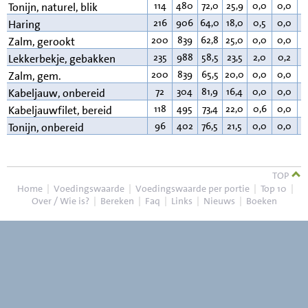
114
480
72,0
25,9
0,0
0,0
1
Tonijn, naturel, blik
216
906
64,0
18,0
0,5
0,0
1
Haring
200
839
62,8
25,0
0,0
0,0
1
Zalm, gerookt
235
988
58,5
23,5
2,0
0,2
1
Lekkerbekje, gebakken
200
839
65,5
20,0
0,0
0,0
1
Zalm, gem.
72
304
81,9
16,4
0,0
0,0
0
Kabeljauw, onbereid
118
495
73,4
22,0
0,6
0,0
3
Kabeljauwfilet, bereid
96
402
76,5
21,5
0,0
0,0
1
Tonijn, onbereid
TOP
Home
|
Voedingswaarde
|
Voedingswaarde per portie
|
Top 10
|
Over / Wie is?
|
Bereken
|
Faq
|
Links
|
Nieuws
|
Boeken