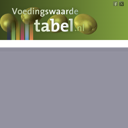
Voedingswaarde
Wat is wat?
Ons voedsel
Bereken
Nieuws
Boeken
Registreren
Inloggen