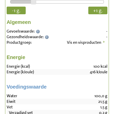
-1 g.
+1 g.
Algemeen
Gevoelswaarde:
-
Gezondheidswaarde:
-
Productgroep:
Vis en visproducten
Energie
Energie (kcal)
100
kcal
Energie (kJoule)
416
kJoule
Voedingswaarde
Water
100,0
g
Eiwit
21,5
g
Vet
1,5
g
Verzadigd vet
0,3
g