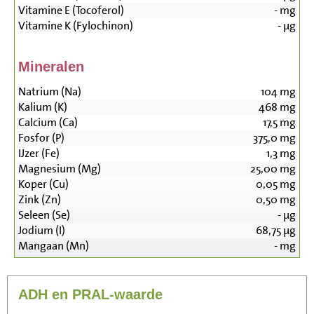
Vitamine E (Tocoferol)
-
mg
Vitamine K (Fylochinon)
-
µg
Mineralen
Natrium (Na)
104
mg
Kalium (K)
468
mg
Calcium (Ca)
17,5
mg
Fosfor (P)
375,0
mg
IJzer (Fe)
1,3
mg
Magnesium (Mg)
25,00
mg
Koper (Cu)
0,05
mg
Zink (Zn)
0,50
mg
Seleen (Se)
-
µg
Jodium (I)
68,75
µg
Mangaan (Mn)
-
mg
ADH en PRAL-waarde