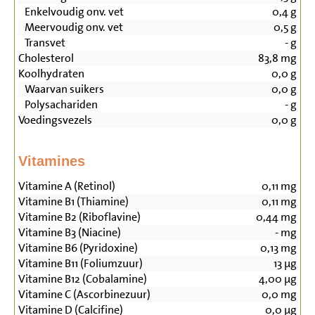
Enkelvoudig onv. vet
0,4
g
Meervoudig onv. vet
0,5
g
Transvet
-
g
Cholesterol
83,8
mg
Koolhydraten
0,0
g
Waarvan suikers
0,0
g
Polysachariden
-
g
Voedingsvezels
0,0
g
Vitamines
Vitamine A (Retinol)
0,11
mg
Vitamine B1 (Thiamine)
0,11
mg
Vitamine B2 (Riboflavine)
0,44
mg
Vitamine B3 (Niacine)
-
mg
Vitamine B6 (Pyridoxine)
0,13
mg
Vitamine B11 (Foliumzuur)
13
µg
Vitamine B12 (Cobalamine)
4,00
µg
Vitamine C (Ascorbinezuur)
0,0
mg
Vitamine D (Calcifine)
0,0
µg