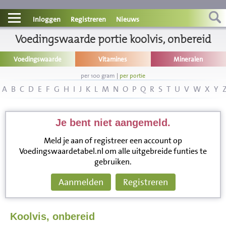
Contact
Inloggen
Registreren
Nieuws
Informatie
Voedingswaarde portie koolvis, onbereid
Voedingswaarde
Vitamines
Mineralen
Disclaimer
per 100 gram
|
per portie
A
B
C
D
E
F
G
H
I
J
K
L
M
N
O
P
Q
R
S
T
U
V
W
X
Y
Je bent niet aangemeld.
Meld je aan of registreer een account op
Voedingswaardetabel.nl om alle uitgebreide funties te
gebruiken.
Aanmelden
Registreren
Koolvis, onbereid