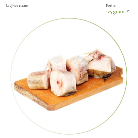
Latijnse naam:
Portie:
-
125
gram