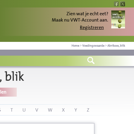
Zien wat je echt eet?
Maak nu VWT-Account aan.
Registreren
Home
>
Voedingswaarde
>
Abrikoos, blik
 blik
len
S
T
U
V
W
X
Y
Z