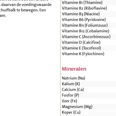
Vitamine B1 (Thiamine)
m daarvan de voedingswaarde
Vitamine B2 (Riboflavine)
schuifbalk te bewegen. Een
Vitamine B3 (Niacine)
ram.
Vitamine B6 (Pyridoxine)
Vitamine B11 (Foliumzuur)
Vitamine B12 (Cobalamine)
Vitamine C (Ascorbinezuur)
Vitamine D (Calcifine)
Vitamine E (Tocoferol)
Vitamine K (Fylochinon)
Mineralen
Natrium (Na)
Kalium (K)
Calcium (Ca)
Fosfor (P)
IJzer (Fe)
Magnesium (Mg)
Koper (Cu)