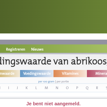
Registreren
Nieuws
ingswaarde van abrikoos,
inwaarde
Voedingswaarde
Vitamines
Minera
per 100 gram
|
per portie
H
I
J
K
L
M
N
O
P
Q
R
Je bent niet aangemeld.