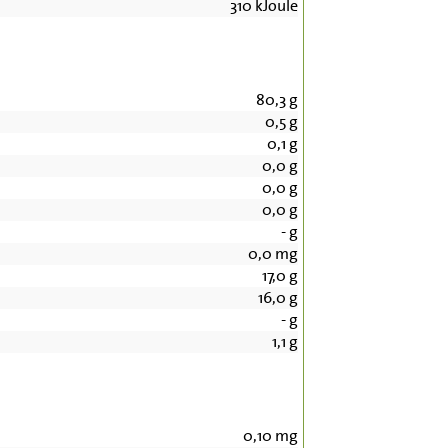
310
kJoule
80,3
g
0,5
g
0,1
g
0,0
g
0,0
g
0,0
g
-
g
0,0
mg
17,0
g
16,0
g
-
g
1,1
g
0,10
mg