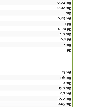
0,02
mg
0,02
mg
-
mg
0,05
mg
1
µg
0,00
µg
4,0
mg
0,0
µg
-
mg
-
µg
13
mg
196
mg
11,0
mg
15,0
mg
0,7
mg
5,00
mg
0,05
mg