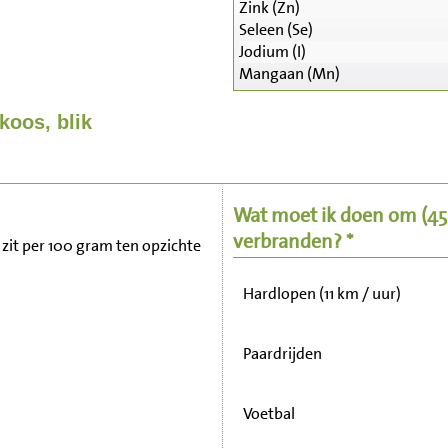
Zink (Zn)
Seleen (Se)
Jodium (I)
Mangaan (Mn)
Zitten, tv kijken
koos, blik
Fietsen (15 km/uur)
Wat moet ik doen om
(4
Wandelen (5 km/uur)
verbranden? *
k zit per 100 gram ten opzichte
Hardlopen (11 km / uur)
Paardrijden
Voetbal