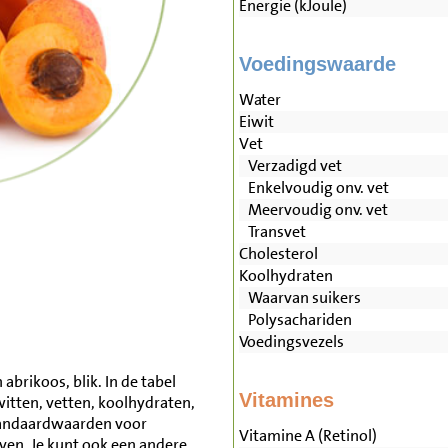
Energie (kJoule)
Voedingswaarde
Water
Eiwit
Vet
Verzadigd vet
Enkelvoudig onv. vet
Meervoudig onv. vet
Transvet
Cholesterol
Koolhydraten
Waarvan suikers
Polysachariden
Voedingsvezels
brikoos, blik. In de tabel
Vitamines
witten, vetten, koolhydraten,
tandaardwaarden voor
Vitamine A (Retinol)
ven. Je kunt ook een andere