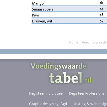
61
Mango
44
Sinaasappels
48
Kiwi
57
Druiven, wit
Home
|
Voedingswaarde
Registeer Individueel
Registeer Professional
Graphic design by JAgd
Hosting & webdesign