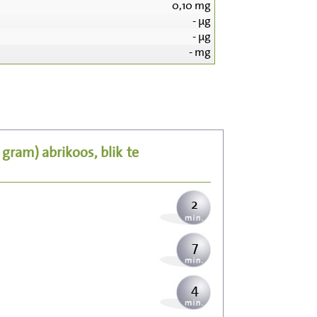
0,10
mg
-
µg
-
µg
-
mg
24
5
5 gram)
abrikoos, blik
te
6
2
7
4