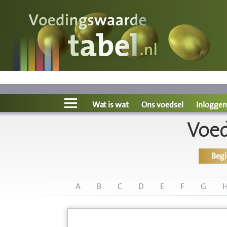
Voedingswaarde
Wat is wat?
Ons voedsel
Wat is wat
Ons voedsel
Inloggen
Voed
Bereken
Beg
Nieuws
Boeken
A
B
C
D
E
F
G
Registreren