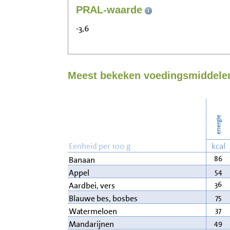
PRAL-waarde
-3,6
Meest bekeken voedingsmiddelen 
energie
Eenheid per 100 g
kcal
86
Banaan
54
Appel
36
Aardbei, vers
75
Blauwe bes, bosbes
37
Watermeloen
49
Mandarijnen