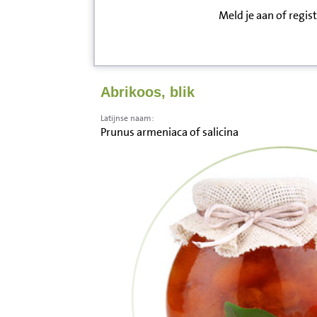
Meld je aan of regis
Inloggen
Contact
Abrikoos, blik
Informatie
Latijnse naam:
Prunus armeniaca of salicina
Disclaimer