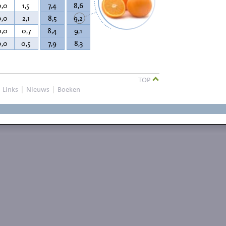
0,0
1,5
7,4
8,6
0,0
2,1
8,5
9,2
0,0
0,7
8,4
9,1
0,0
0,5
7,9
8,3
TOP
|
Links
|
Nieuws
|
Boeken