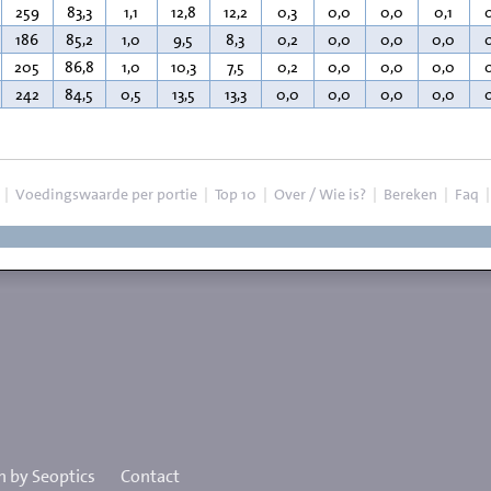
259
83,3
1,1
12,8
12,2
0,3
0,0
0,0
0,1
186
85,2
1,0
9,5
8,3
0,2
0,0
0,0
0,0
205
86,8
1,0
10,3
7,5
0,2
0,0
0,0
0,0
242
84,5
0,5
13,5
13,3
0,0
0,0
0,0
0,0
|
Voedingswaarde per portie
|
Top 10
|
Over / Wie is?
|
Bereken
|
Faq
 by Seoptics
Contact