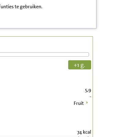
funties te gebruiken.
+1 g.
5,9
-
Fruit
74
kcal