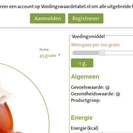
treer een account op Voedingswaardetabel.nl om alle uitgebreide 
Aanmelden
Registreren
Voedingsmiddel
Weergave per 100 gram
Portie:
45
gram
-1 g.
Algemeen
Gevoelswaarde:
Gezondheidswaarde:
Productgroep:
Energie
Energie (kcal)