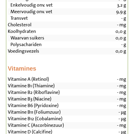
Enkelvoudig onv. vet
3,2
g
Meervoudig onv. vet
9,9
g
Transvet
-
g
Cholesterol
-
mg
Koolhydraten
0,0
g
Waarvan suikers
0,0
g
Polysachariden
-
g
Voedingsvezels
0,0
g
Vitamines
Vitamine A (Retinol)
-
mg
Vitamine B1 (Thiamine)
-
mg
Vitamine B2 (Riboflavine)
-
mg
Vitamine B3 (Niacine)
-
mg
Vitamine B6 (Pyridoxine)
-
mg
Vitamine B11 (Foliumzuur)
-
µg
Vitamine B12 (Cobalamine)
-
µg
Vitamine C (Ascorbinezuur)
-
mg
Vitamine D (Calcifine)
-
µg