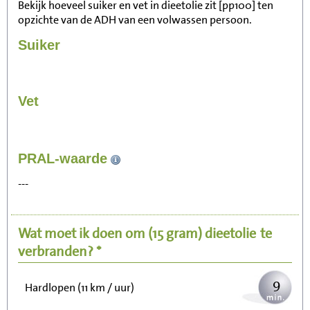
Bekijk hoeveel suiker en vet in dieetolie zit [pp100] ten
opzichte van de ADH van een volwassen persoon.
Suiker
Vet
96
PRAL-waarde
Zitten, tv kijken
---
19
Fietsen (15 km/uur)
Wat moet ik doen om
(15 gram)
dieetolie
te
24
Wandelen (5 km/uur)
verbranden? *
9
Hardlopen (11 km / uur)