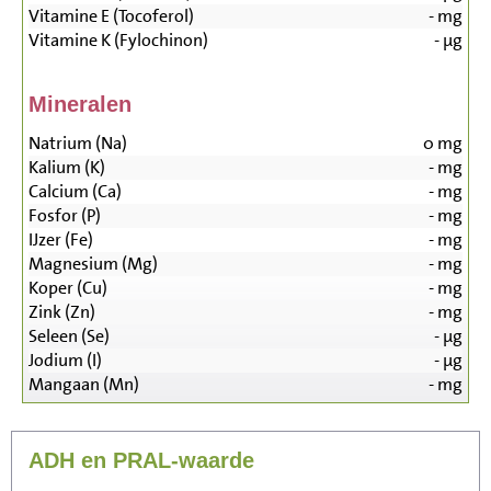
Vitamine E (Tocoferol)
-
mg
Vitamine K (Fylochinon)
-
µg
Mineralen
Natrium (Na)
0
mg
Kalium (K)
-
mg
Calcium (Ca)
-
mg
Fosfor (P)
-
mg
IJzer (Fe)
-
mg
Magnesium (Mg)
-
mg
Koper (Cu)
-
mg
Zink (Zn)
-
mg
Seleen (Se)
-
µg
Jodium (I)
-
µg
Mangaan (Mn)
-
mg
ADH en PRAL-waarde