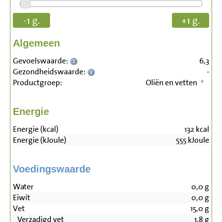
-1 g.
+1 g.
Algemeen
Gevoelswaarde:
6,3
Gezondheidswaarde:
-
Productgroep:
Oliën en vetten
Energie
Energie (kcal)
132
kcal
Energie (kJoule)
555
kJoule
Voedingswaarde
Water
0,0
g
Eiwit
0,0
g
Vet
15,0
g
Verzadigd vet
1,8
g