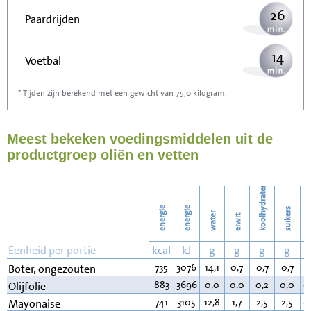
26
Paardrijden
14
Voetbal
* Tijden zijn berekend met een gewicht van 75,0 kilogram.
42
Stofzuigen
Meest bekeken voedingsmiddelen uit de
46
Strijken
productgroep oliën en vetten
53
Wassen
koolhydraten
energie
energie
suikers
water
eiwit
v
Eenheid per portie
kcal
kJ
g
g
g
g
735
3076
14,1
0,7
0,7
0,7
8
Boter, ongezouten
883
3696
0,0
0,0
0,2
0,0
9
Olijfolie
741
3105
12,8
1,7
2,5
2,5
8
Mayonaise