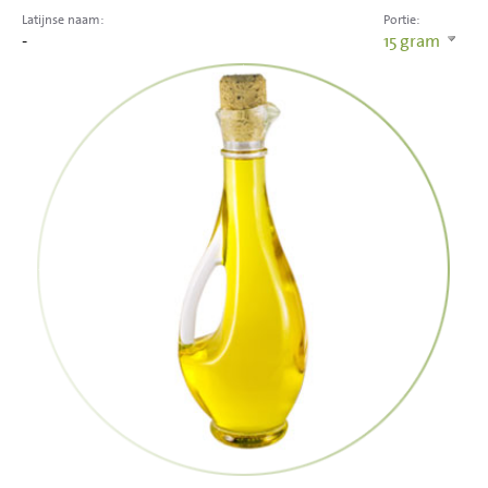
Latijnse naam:
Portie:
-
15
gram