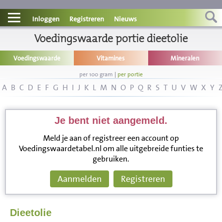
Contact
Inloggen
Registreren
Nieuws
Informatie
Voedingswaarde portie dieetolie
Voedingswaarde
Vitamines
Mineralen
Disclaimer
per 100 gram
|
per portie
A
B
C
D
E
F
G
H
I
J
K
L
M
N
O
P
Q
R
S
T
U
V
W
X
Y
Je bent niet aangemeld.
Meld je aan of registreer een account op
Voedingswaardetabel.nl om alle uitgebreide funties te
gebruiken.
Aanmelden
Registreren
Dieetolie