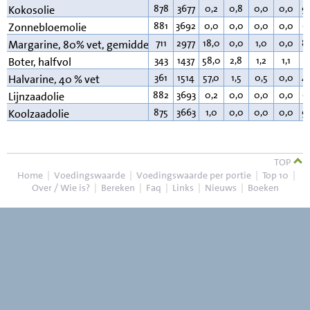
878
3677
0,2
0,8
0,0
0,0
9
Kokosolie
881
3692
0,0
0,0
0,0
0,0
9
Zonnebloemolie
711
2977
18,0
0,0
1,0
0,0
8
Margarine, 80% vet, gemiddeld
343
1437
58,0
2,8
1,2
1,1
3
Boter, halfvol
361
1514
57,0
1,5
0,5
0,0
4
Halvarine, 40 % vet
882
3693
0,2
0,0
0,0
0,0
9
Lijnzaadolie
875
3663
1,0
0,0
0,0
0,0
9
Koolzaadolie
TOP
Home
|
Voedingswaarde
|
Voedingswaarde per portie
|
Top 10
|
Over / Wie is?
|
Bereken
|
Faq
|
Links
|
Nieuws
|
Boeken