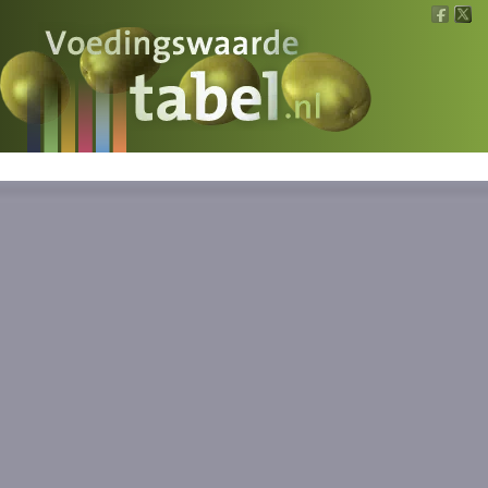
Voedingswaarde
Wat is wat?
Ons voedsel
Bereken
Nieuws
Boeken
Registreren
Inloggen