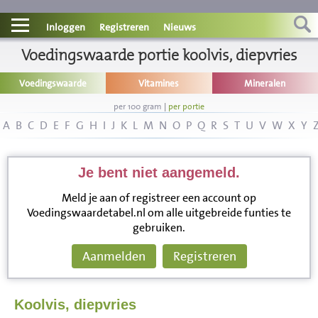
Contact
Inloggen
Registreren
Nieuws
Informatie
Voedingswaarde portie koolvis, diepvries
Voedingswaarde
Vitamines
Mineralen
Disclaimer
per 100 gram
|
per portie
A
B
C
D
E
F
G
H
I
J
K
L
M
N
O
P
Q
R
S
T
U
V
W
X
Y
Je bent niet aangemeld.
Meld je aan of registreer een account op
Voedingswaardetabel.nl om alle uitgebreide funties te
gebruiken.
Aanmelden
Registreren
Koolvis, diepvries