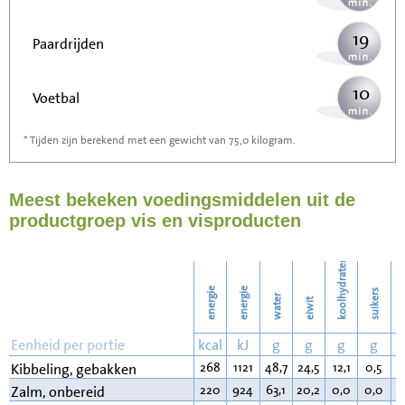
19
Paardrijden
10
Voetbal
* Tijden zijn berekend met een gewicht van 75,0 kilogram.
30
Stofzuigen
Meest bekeken voedingsmiddelen uit de
33
Strijken
productgroep vis en visproducten
38
Wassen
koolhydraten
energie
energie
suikers
water
eiwit
v
Eenheid per portie
kcal
kJ
g
g
g
g
268
1121
48,7
24,5
12,1
0,5
1
Kibbeling, gebakken
220
924
63,1
20,2
0,0
0,0
1
Zalm, onbereid