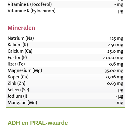
Vitamine E (Tocoferol)
-
mg
Vitamine K (Fylochinon)
-
µg
Mineralen
Natrium (Na)
125
mg
Kalium (K)
450
mg
Calcium (Ca)
25,0
mg
Fosfor (P)
400,0
mg
IJzer (Fe)
0,6
mg
Magnesium (Mg)
35,00
mg
Koper (Cu)
0,06
mg
Zink (Zn)
0,63
mg
Seleen (Se)
-
µg
Jodium (I)
-
µg
Mangaan (Mn)
-
mg
ADH en PRAL-waarde