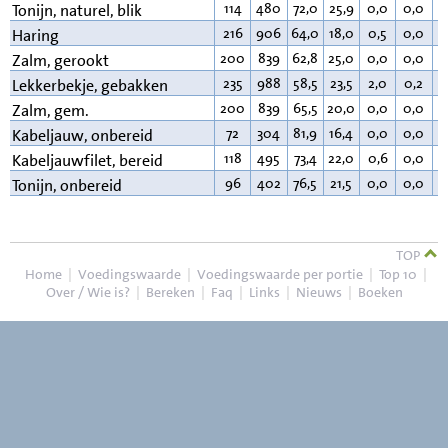
114
480
72,0
25,9
0,0
0,0
1
Tonijn, naturel, blik
216
906
64,0
18,0
0,5
0,0
1
Haring
200
839
62,8
25,0
0,0
0,0
1
Zalm, gerookt
235
988
58,5
23,5
2,0
0,2
1
Lekkerbekje, gebakken
200
839
65,5
20,0
0,0
0,0
1
Zalm, gem.
72
304
81,9
16,4
0,0
0,0
0
Kabeljauw, onbereid
118
495
73,4
22,0
0,6
0,0
3
Kabeljauwfilet, bereid
96
402
76,5
21,5
0,0
0,0
1
Tonijn, onbereid
TOP
Home
|
Voedingswaarde
|
Voedingswaarde per portie
|
Top 10
|
Over / Wie is?
|
Bereken
|
Faq
|
Links
|
Nieuws
|
Boeken