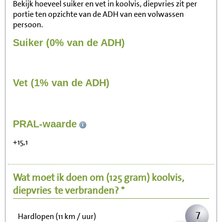
Bekijk hoeveel suiker en vet in koolvis, diepvries zit per
portie ten opzichte van de ADH van een volwassen
persoon.
Suiker (0% van de ADH)
Vet (1% van de ADH)
69
PRAL-waarde
Zitten, tv kijken
+15,1
14
Fietsen (15 km/uur)
Wat moet ik doen om
(125 gram)
koolvis,
17
Wandelen (5 km/uur)
diepvries
te verbranden? *
7
Hardlopen (11 km / uur)