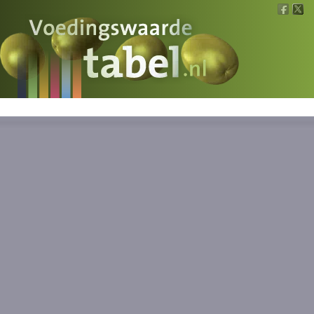
Voedingswaarde
Wat is wat?
Ons voedsel
Bereken
Nieuws
Boeken
Registreren
Inloggen