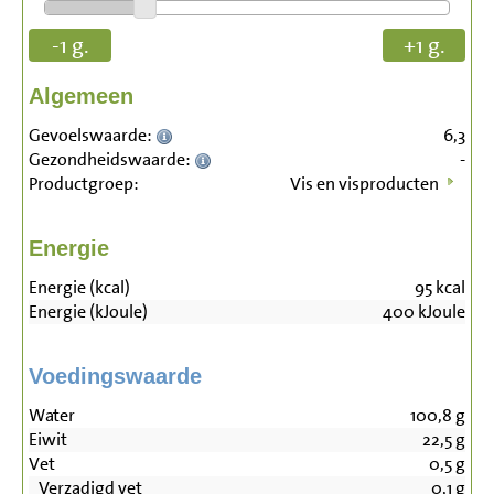
-1 g.
+1 g.
Algemeen
Gevoelswaarde:
6,3
Gezondheidswaarde:
-
Productgroep:
Vis en visproducten
Energie
Energie (kcal)
95
kcal
Energie (kJoule)
400
kJoule
Voedingswaarde
Water
100,8
g
Eiwit
22,5
g
Vet
0,5
g
Verzadigd vet
0,1
g