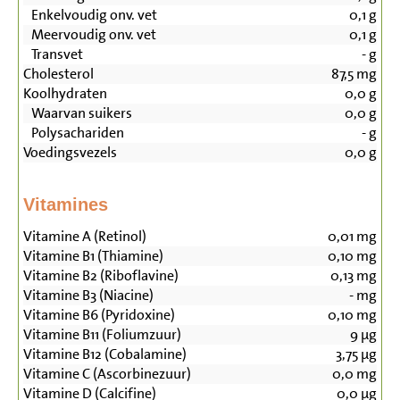
Enkelvoudig onv. vet
0,1
g
Meervoudig onv. vet
0,1
g
Transvet
-
g
Cholesterol
87,5
mg
Koolhydraten
0,0
g
Waarvan suikers
0,0
g
Polysachariden
-
g
Voedingsvezels
0,0
g
Vitamines
Vitamine A (Retinol)
0,01
mg
Vitamine B1 (Thiamine)
0,10
mg
Vitamine B2 (Riboflavine)
0,13
mg
Vitamine B3 (Niacine)
-
mg
Vitamine B6 (Pyridoxine)
0,10
mg
Vitamine B11 (Foliumzuur)
9
µg
Vitamine B12 (Cobalamine)
3,75
µg
Vitamine C (Ascorbinezuur)
0,0
mg
Vitamine D (Calcifine)
0,0
µg