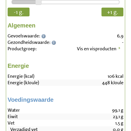
-1 g.
+1 g.
Algemeen
Gevoelswaarde:
6,9
Gezondheidswaarde:
-
Productgroep:
Vis en visproducten
Energie
Energie (kcal)
106
kcal
Energie (kJoule)
448
kJoule
Voedingswaarde
Water
99,1
g
Eiwit
23,1
g
Vet
1,5
g
Verzadigd vet
0,0
g