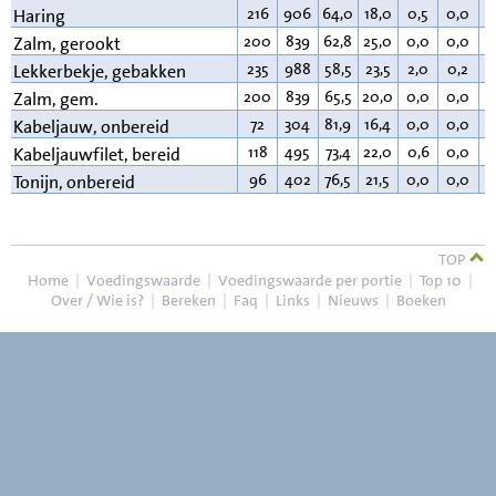
216
906
64,0
18,0
0,5
0,0
1
Haring
200
839
62,8
25,0
0,0
0,0
1
Zalm, gerookt
235
988
58,5
23,5
2,0
0,2
1
Lekkerbekje, gebakken
200
839
65,5
20,0
0,0
0,0
1
Zalm, gem.
72
304
81,9
16,4
0,0
0,0
0
Kabeljauw, onbereid
118
495
73,4
22,0
0,6
0,0
3
Kabeljauwfilet, bereid
96
402
76,5
21,5
0,0
0,0
1
Tonijn, onbereid
TOP
Home
|
Voedingswaarde
|
Voedingswaarde per portie
|
Top 10
|
Over / Wie is?
|
Bereken
|
Faq
|
Links
|
Nieuws
|
Boeken