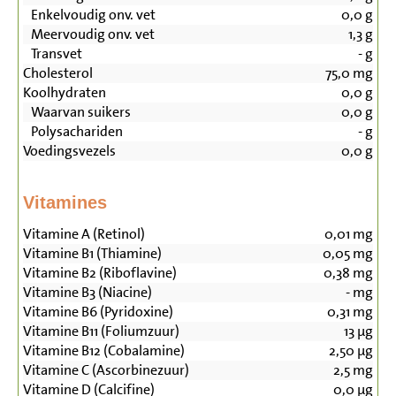
Enkelvoudig onv. vet
0,0
g
Meervoudig onv. vet
1,3
g
Transvet
-
g
Cholesterol
75,0
mg
Koolhydraten
0,0
g
Waarvan suikers
0,0
g
Polysachariden
-
g
Voedingsvezels
0,0
g
Vitamines
Vitamine A (Retinol)
0,01
mg
Vitamine B1 (Thiamine)
0,05
mg
Vitamine B2 (Riboflavine)
0,38
mg
Vitamine B3 (Niacine)
-
mg
Vitamine B6 (Pyridoxine)
0,31
mg
Vitamine B11 (Foliumzuur)
13
µg
Vitamine B12 (Cobalamine)
2,50
µg
Vitamine C (Ascorbinezuur)
2,5
mg
Vitamine D (Calcifine)
0,0
µg