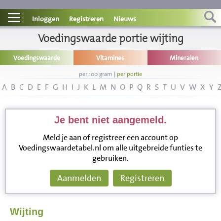
Contact
Inloggen
Registreren
Nieuws
Informatie
Voedingswaarde portie wijting
Voedingswaarde
Vitamines
Mineralen
Disclaimer
per 100 gram
|
per portie
A
B
C
D
E
F
G
H
I
J
K
L
M
N
O
P
Q
R
S
T
U
V
W
X
Y
Je bent niet aangemeld.
Meld je aan of registreer een account op
Voedingswaardetabel.nl om alle uitgebreide funties te
gebruiken.
Aanmelden
Registreren
Wijting