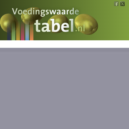
Voedingswaarde
Wat is wat?
Ons voedsel
Bereken
Nieuws
Boeken
Registreren
Inloggen