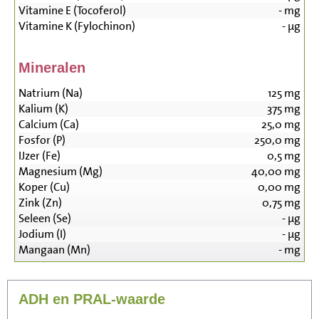
Vitamine E (Tocoferol)
-
mg
Vitamine K (Fylochinon)
-
µg
Mineralen
Natrium (Na)
125
mg
Kalium (K)
375
mg
Calcium (Ca)
25,0
mg
Fosfor (P)
250,0
mg
IJzer (Fe)
0,5
mg
Magnesium (Mg)
40,00
mg
Koper (Cu)
0,00
mg
Zink (Zn)
0,75
mg
Seleen (Se)
-
µg
Jodium (I)
-
µg
Mangaan (Mn)
-
mg
ADH en PRAL-waarde