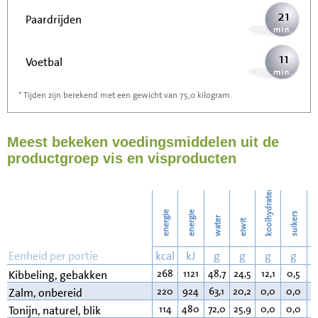
21
Paardrijden
11
Voetbal
* Tijden zijn berekend met een gewicht van 75,0 kilogram.
34
Stofzuigen
Meest bekeken voedingsmiddelen uit de
37
Strijken
productgroep vis en visproducten
43
Wassen
koolhydraten
energie
energie
suikers
water
eiwit
v
Eenheid per portie
kcal
kJ
g
g
g
g
268
1121
48,7
24,5
12,1
0,5
1
Kibbeling, gebakken
220
924
63,1
20,2
0,0
0,0
1
Zalm, onbereid
114
480
72,0
25,9
0,0
0,0
1
Tonijn, naturel, blik