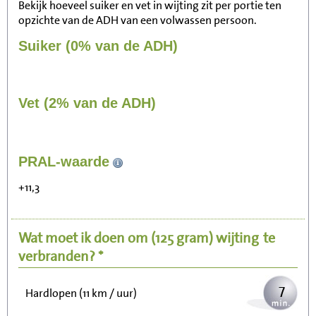
Bekijk hoeveel suiker en vet in wijting zit per portie ten
opzichte van de ADH van een volwassen persoon.
Suiker (0% van de ADH)
Vet (2% van de ADH)
77
PRAL-waarde
Zitten, tv kijken
+11,3
15
Fietsen (15 km/uur)
Wat moet ik doen om
(125 gram)
wijting
te
19
Wandelen (5 km/uur)
verbranden? *
7
Hardlopen (11 km / uur)