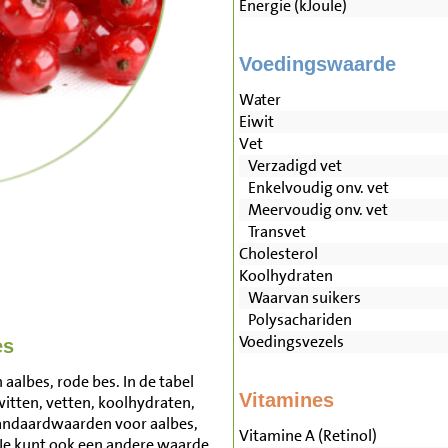
Energie (kJoule)
Voedingswaarde
Water
Eiwit
Vet
Verzadigd vet
Enkelvoudig onv. vet
Meervoudig onv. vet
Transvet
Cholesterol
Koolhydraten
Waarvan suikers
Polysachariden
Voedingsvezels
es
aalbes, rode bes. In de tabel
Vitamines
witten, vetten, koolhydraten,
andaardwaarden voor aalbes,
Vitamine A (Retinol)
Je kunt ook een andere waarde