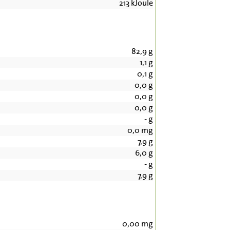
213
kJoule
82,9
g
1,1
g
0,1
g
0,0
g
0,0
g
0,0
g
-
g
0,0
mg
7,9
g
6,0
g
-
g
7,9
g
0,00
mg