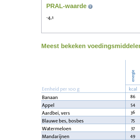
PRAL-waarde
-4,1
Meest bekeken voedingsmiddelen 
energie
Eenheid per 100 g
kcal
86
Banaan
54
Appel
36
Aardbei, vers
75
Blauwe bes, bosbes
37
Watermeloen
49
Mandarijnen