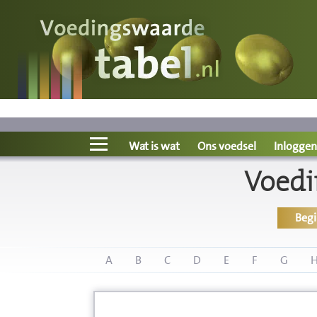
Voedingswaarde
Wat is wat?
Ons voedsel
Wat is wat
Ons voedsel
Inloggen
Voedi
Bereken
Beg
Nieuws
Boeken
A
B
C
D
E
F
G
Registreren