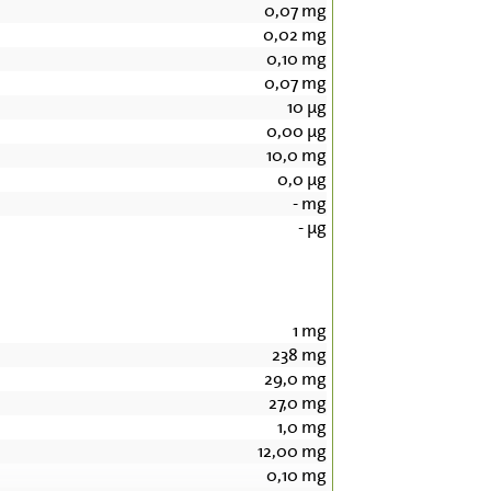
0,07
mg
0,02
mg
0,10
mg
0,07
mg
10
µg
0,00
µg
10,0
mg
0,0
µg
-
mg
-
µg
1
mg
238
mg
29,0
mg
27,0
mg
1,0
mg
12,00
mg
0,10
mg