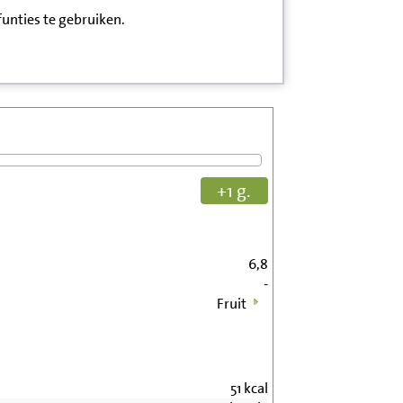
funties te gebruiken.
+1 g.
6,8
-
Fruit
51
kcal