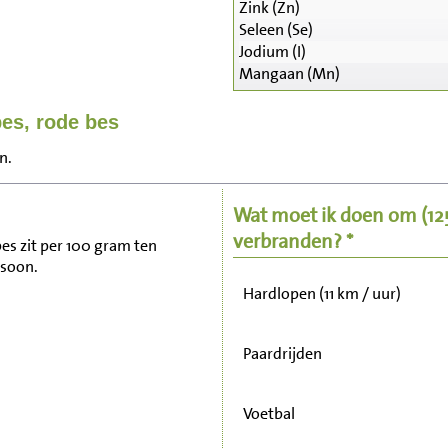
Zink (Zn)
Seleen (Se)
Jodium (I)
Mangaan (Mn)
Zitten, tv kijken
bes, rode bes
n.
Fietsen (15 km/uur)
Wat moet ik doen om
(1
Wandelen (5 km/uur)
verbranden? *
bes zit per 100 gram ten
rsoon.
Hardlopen (11 km / uur)
Paardrijden
Voetbal