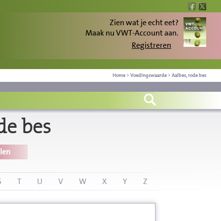
Zien wat je echt eet?
Maak nu VWT-Account aan.
Registreren
Home
>
Voedingswaarde
>
Aalbes, rode bes
de bes
len
S
T
U
V
W
X
Y
Z