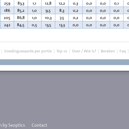
259
83,3
1,1
12,8
12,2
0,3
0,0
0,0
0,1
186
85,2
1,0
9,5
8,3
0,2
0,0
0,0
0,0
205
86,8
1,0
10,3
7,5
0,2
0,0
0,0
0,0
242
84,5
0,5
13,5
13,3
0,0
0,0
0,0
0,0
|
Voedingswaarde per portie
|
Top 10
|
Over / Wie is?
|
Bereken
|
Faq
 by Seoptics
Contact