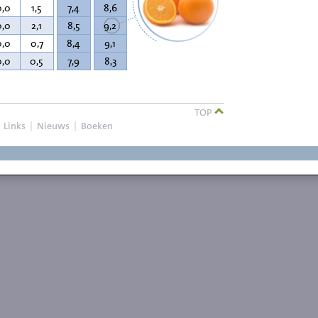
0,0
1,5
7,4
8,6
0,0
2,1
8,5
9,2
0,0
0,7
8,4
9,1
0,0
0,5
7,9
8,3
TOP
|
Links
|
Nieuws
|
Boeken