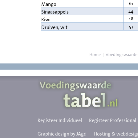
61
Mango
44
Sinaasappels
48
Kiwi
57
Druiven, wit
Home
|
Voedingswaarde
Registeer Individueel
Registeer Professional
Graphic design by JAgd
Hosting & webdesign