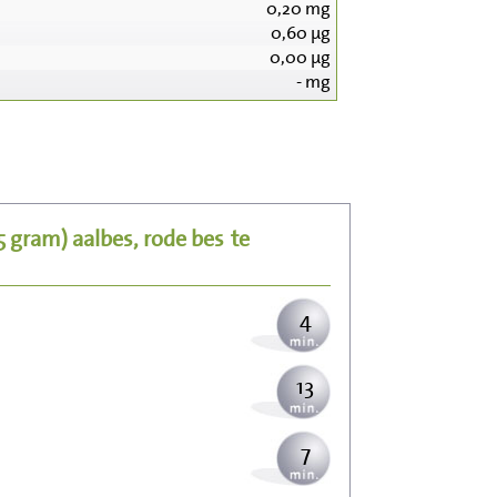
0,20
mg
0,60
µg
0,00
µg
-
mg
46
9
25 gram)
aalbes, rode bes
te
11
4
13
7