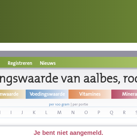
Registreren
Nieuws
ngswaarde van aalbes, ro
inwaarde
Voedingswaarde
Vitamines
Minera
per 100 gram
|
per portie
H
I
J
K
L
M
N
O
P
Q
R
Je bent niet aangemeld.