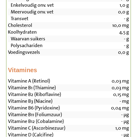
Enkelvoudig onv. vet
1,0
g
Meervoudig onv. vet
0,0
g
Transvet
-
g
Cholesterol
10,0
mg
Koolhydraten
4,5
g
Waarvan suikers
-
g
Polysachariden
-
g
Voedingsvezels
0,0
g
Vitamines
Vitamine A (Retinol)
0,03
mg
Vitamine B1 (Thiamine)
0,03
mg
Vitamine B2 (Riboflavine)
0,15
mg
Vitamine B3 (Niacine)
-
mg
Vitamine B6 (Pyridoxine)
0,04
mg
Vitamine B11 (Foliumzuur)
-
µg
Vitamine B12 (Cobalamine)
-
µg
Vitamine C (Ascorbinezuur)
1,0
mg
Vitamine D (Calcifine)
-
µg