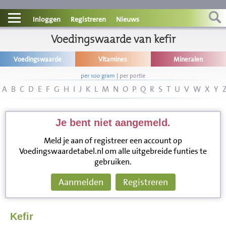
Contact
Inloggen
Registreren
Nieuws
Informatie
Voedingswaarde van kefir
Voedingswaarde
Vitamines
Mineralen
Disclaimer
per 100 gram
|
per portie
A
B
C
D
E
F
G
H
I
J
K
L
M
N
O
P
Q
R
S
T
U
V
W
X
Y
Je bent niet aangemeld.
Meld je aan of registreer een account op
Voedingswaardetabel.nl om alle uitgebreide funties te
gebruiken.
Aanmelden
Registreren
Kefir