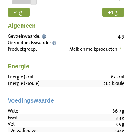
-1 g.
+1 g.
Algemeen
Gevoelswaarde:
4,9
Gezondheidswaarde:
-
Productgroep:
Melk en melkproducten
Energie
Energie (kcal)
63
kcal
Energie (kJoule)
262
kJoule
Voedingswaarde
Water
86,7
g
Eiwit
3,3
g
Vet
3,5
g
Verzadigd vet
2,0
g