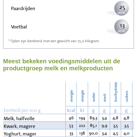
25
Paardrijden
13
Voetbal
* Tijden zijn berekend met een gewicht van 75,0 kilogram.
40
Stofzuigen
Meest bekeken voedingsmiddelen uit de
44
Strijken
productgroep melk en melkproducten
50
Wassen
koolhydraten
energie
energie
suikers
water
eiwit
v
Eenheid per 100 g
kcal
kJ
g
g
g
g
46
194
89,3
3,4
4,8
4,8
1
Melk, halfvolle
53
222
85,1
9,9
3,5
3,5
0
Kwark, magere
33
138
90,0
3,4
4,5
4,0
0
Yoghurt, mager