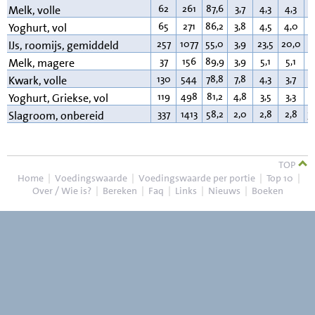
62
261
87,6
3,7
4,3
4,3
3
Melk, volle
65
271
86,2
3,8
4,5
4,0
3
Yoghurt, vol
257
1077
55,0
3,9
23,5
20,0
1
IJs, roomijs, gemiddeld
37
156
89,9
3,9
5,1
5,1
0
Melk, magere
130
544
78,8
7,8
4,3
3,7
9
Kwark, volle
119
498
81,2
4,8
3,5
3,3
9
Yoghurt, Griekse, vol
337
1413
58,2
2,0
2,8
2,8
3
Slagroom, onbereid
TOP
Home
|
Voedingswaarde
|
Voedingswaarde per portie
|
Top 10
|
Over / Wie is?
|
Bereken
|
Faq
|
Links
|
Nieuws
|
Boeken