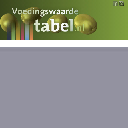
Voedingswaarde
Wat is wat?
Ons voedsel
Bereken
Nieuws
Boeken
Registreren
Inloggen