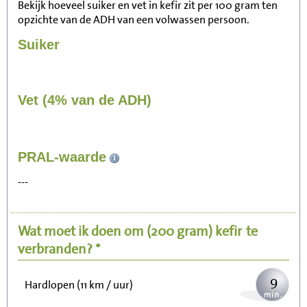
Bekijk hoeveel suiker en vet in kefir zit per 100 gram ten
opzichte van de ADH van een volwassen persoon.
Suiker
Vet (4% van de ADH)
92
PRAL-waarde
Zitten, tv kijken
---
18
Fietsen (15 km/uur)
Wat moet ik doen om
(200 gram)
kefir
te
22
Wandelen (5 km/uur)
verbranden? *
9
Hardlopen (11 km / uur)