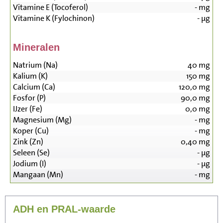
Vitamine E (Tocoferol)
-
mg
Vitamine K (Fylochinon)
-
µg
Mineralen
Natrium (Na)
40
mg
Kalium (K)
150
mg
Calcium (Ca)
120,0
mg
Fosfor (P)
90,0
mg
IJzer (Fe)
0,0
mg
Magnesium (Mg)
-
mg
Koper (Cu)
-
mg
Zink (Zn)
0,40
mg
Seleen (Se)
-
µg
Jodium (I)
-
µg
Mangaan (Mn)
-
mg
ADH en PRAL-waarde