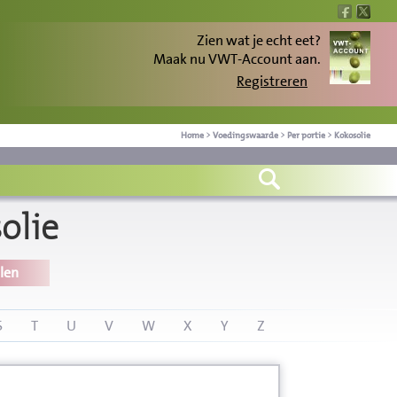
Zien wat je echt eet?
Maak nu VWT-Account aan.
Registreren
Home
>
Voedingswaarde
>
Per portie
>
Kokosolie
olie
len
S
T
U
V
W
X
Y
Z