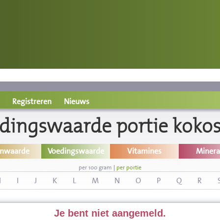
Registreren
Nieuws
dingswaarde portie kokos
inwaarde
Voedingswaarde
Vitamines
Minera
per 100 gram
|
per portie
H
I
J
K
L
M
N
O
P
Q
R
Je bent niet aangemeld.