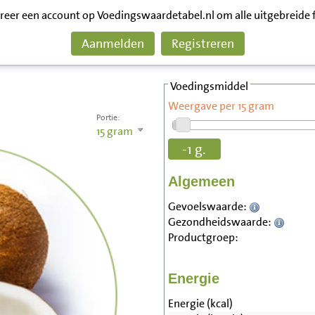
treer een account op Voedingswaardetabel.nl om alle uitgebreide 
Aanmelden
Registreren
Voedingsmiddel
Weergave per 15 gram
Portie:
15
gram
-1 g.
Algemeen
Gevoelswaarde:
Gezondheidswaarde:
Productgroep:
Energie
Energie (kcal)