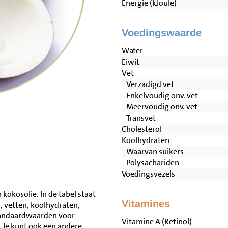
Energie (kJoule)
Voedingswaarde
Water
Eiwit
Vet
Verzadigd vet
Enkelvoudig onv. vet
Meervoudig onv. vet
Transvet
Cholesterol
Koolhydraten
Waarvan suikers
Polysachariden
Voedingsvezels
kokosolie. In de tabel staat
Vitamines
, vetten, koolhydraten,
tandaardwaarden voor
Vitamine A (Retinol)
 Je kunt ook een andere