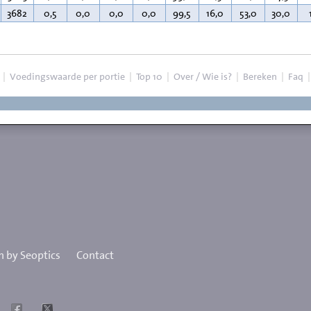
3682
0,5
0,0
0,0
0,0
99,5
16,0
53,0
30,0
|
Voedingswaarde per portie
|
Top 10
|
Over / Wie is?
|
Bereken
|
Faq
 by Seoptics
Contact