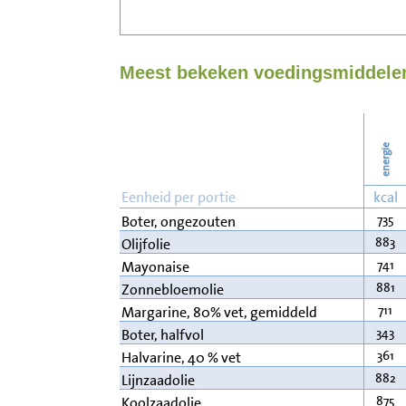
Meest bekeken voedingsmiddelen 
energie
Eenheid per portie
kcal
735
Boter, ongezouten
883
Olijfolie
741
Mayonaise
881
Zonnebloemolie
711
Margarine, 80% vet, gemiddeld
343
Boter, halfvol
361
Halvarine, 40 % vet
882
Lijnzaadolie
875
Koolzaadolie