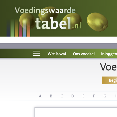
Voedingswaarde
Wat is wat?
Ons voedsel
Wat is wat
Ons voedsel
Inloggen
Voe
Bereken
Beg
Nieuws
Boeken
A
B
C
D
E
F
G
Registreren