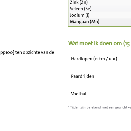
Zink (Zn)
Zitten, tv kijken
Seleen (Se)
Jodium (I)
Mangaan (Mn)
Fietsen (15 km/uur)
Wandelen (5 km/uur)
Wat moet ik doen om
(1
 [pp100] ten opzichte van de
Hardlopen (11 km / uur)
Paardrijden
Voetbal
* Tijden zijn berekend met een gewicht v
Stofzuigen
Strijken