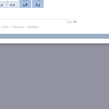
1,2
0,0
5,8
6,3
TOP
|
Links
|
Nieuws
|
Boeken