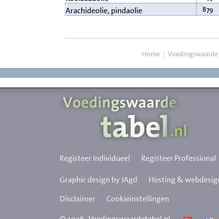
879
Arachideolie, pindaolie
Home
|
Voedingswaarde
Registeer Individueel
Registeer Professional
Graphic design by JAgd
Hosting & webdesign
Disclaimer
Cookieinstellingen
©
2026
Voedingswaardetabel.nl