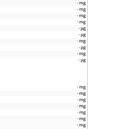
-
mg
-
mg
-
mg
-
mg
-
µg
-
µg
-
mg
-
µg
-
mg
-
µg
-
mg
-
mg
-
mg
-
mg
-
mg
-
mg
-
mg