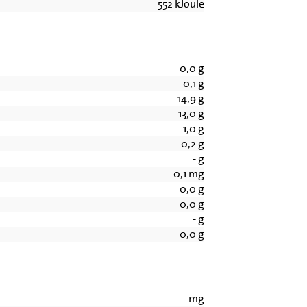
552
kJoule
0,0
g
0,1
g
14,9
g
13,0
g
1,0
g
0,2
g
-
g
0,1
mg
0,0
g
0,0
g
-
g
0,0
g
-
mg