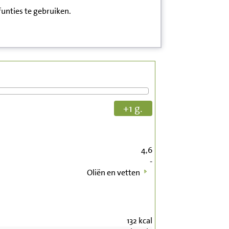
funties te gebruiken.
+1 g.
4,6
-
Oliën en vetten
132
kcal