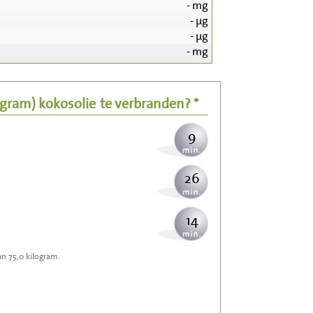
-
mg
96
-
µg
-
µg
19
-
mg
23
5 gram)
kokosolie
te verbranden? *
9
26
14
an 75,0 kilogram.
42
46