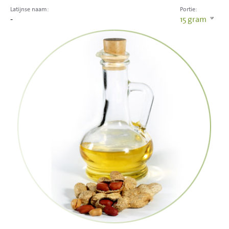
Latijnse naam:
Portie:
-
15
gram