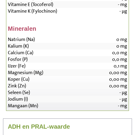
Vitamine E (Tocoferol)
-
mg
Vitamine K (Fylochinon)
-
µg
Mineralen
Natrium (Na)
0
mg
Kalium (K)
0
mg
Calcium (Ca)
0,0
mg
Fosfor (P)
0,0
mg
IJzer (Fe)
0,1
mg
Magnesium (Mg)
0,00
mg
Koper (Cu)
0,00
mg
Zink (Zn)
0,00
mg
Seleen (Se)
-
µg
Jodium (I)
-
µg
Mangaan (Mn)
-
mg
ADH en PRAL-waarde