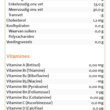
Enkelvoudig onv. vet
53,0
g
Meervoudig onv. vet
30,0
g
Transvet
-
g
Cholesterol
1,2
mg
Koolhydraten
0,0
g
Waarvan suikers
0,0
g
Polysachariden
-
g
Voedingsvezels
0,0
g
Vitamines
Vitamine A (Retinol)
0,00
mg
Vitamine B1 (Thiamine)
0,00
mg
Vitamine B2 (Riboflavine)
0,00
mg
Vitamine B3 (Niacine)
-
mg
Vitamine B6 (Pyridoxine)
0,00
mg
Vitamine B11 (Foliumzuur)
0
µg
Vitamine B12 (Cobalamine)
0,00
µg
Vitamine C (Ascorbinezuur)
0,0
mg
Vitamine D (Calcifine)
0,0
µg