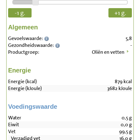
-1 g.
+1 g.
Algemeen
Gevoelswaarde:
5,8
Gezondheidswaarde:
-
Productgroep:
Oliën en vetten
Energie
Energie (kcal)
879
kcal
Energie (kJoule)
3682
kJoule
Voedingswaarde
Water
0,5
g
Eiwit
0,0
g
Vet
99,5
g
Verzadigd vet
16,0
g