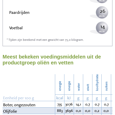
26
Paardrijden
14
Voetbal
* Tijden zijn berekend met een gewicht van 75,0 kilogram.
42
Stofzuigen
Meest bekeken voedingsmiddelen uit de
46
Strijken
productgroep oliën en vetten
53
Wassen
koolhydraten
energie
energie
suikers
water
eiwit
v
Eenheid per 100 g
kcal
kJ
g
g
g
g
735
3076
14,1
0,7
0,7
0,7
8
Boter, ongezouten
883
3696
0,0
0,0
0,2
0,0
9
Olijfolie