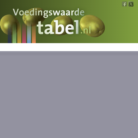
Voedingswaarde
Wat is wat?
Ons voedsel
Bereken
Nieuws
Boeken
Registreren
Inloggen