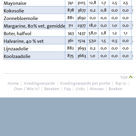
741
3105
12,8
1,7
2,5
2,5
8
Mayonaise
878
3677
0,2
0,8
0,0
0,0
9
Kokosolie
881
3692
0,0
0,0
0,0
0,0
9
Zonnebloemolie
711
2977
18,0
0,0
1,0
0,0
8
Margarine, 80% vet, gemiddeld
343
1437
58,0
2,8
1,2
1,1
3
Boter, halfvol
361
1514
57,0
1,5
0,5
0,0
4
Halvarine, 40 % vet
882
3693
0,2
0,0
0,0
0,0
9
Lijnzaadolie
875
3663
1,0
0,0
0,0
0,0
9
Koolzaadolie
TOP
Home
|
Voedingswaarde
|
Voedingswaarde per portie
|
Top 10
|
Over / Wie is?
|
Bereken
|
Faq
|
Links
|
Nieuws
|
Boeken