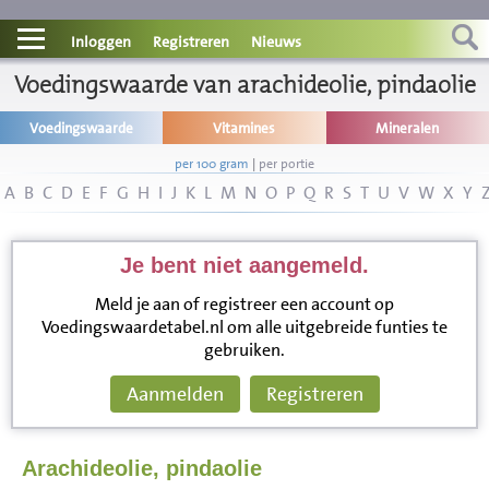
Contact
Inloggen
Registreren
Nieuws
Voedingswaarde van arachideolie, pindaolie
Informatie
Voedingswaarde
Vitamines
Mineralen
Disclaimer
per 100 gram
|
per portie
A
B
C
D
E
F
G
H
I
J
K
L
M
N
O
P
Q
R
S
T
U
V
W
X
Y
Je bent niet aangemeld.
Meld je aan of registreer een account op
Voedingswaardetabel.nl om alle uitgebreide funties te
gebruiken.
Aanmelden
Registreren
Arachideolie, pindaolie