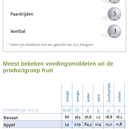
5
Paardrijden
3
Voetbal
* Tijden zijn berekend met een gewicht van 75,0 kilogram.
8
Stofzuigen
Meest bekeken voedingsmiddelen uit de
8
Strijken
productgroep fruit
10
Wassen
koolhydraten
energie
energie
suikers
water
eiwit
v
Eenheid per 100 g
kcal
kJ
g
g
g
g
86
363
76,8
1,2
18,8
18,2
0
Banaan
54
229
84,3
0,4
12,0
11,8
0
Appel