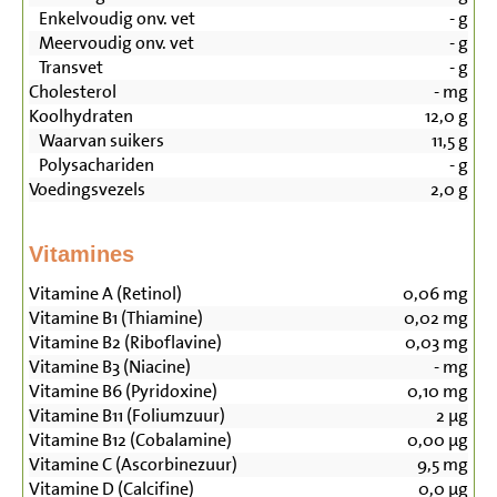
Enkelvoudig onv. vet
-
g
Meervoudig onv. vet
-
g
Transvet
-
g
Cholesterol
-
mg
Koolhydraten
12,0
g
Waarvan suikers
11,5
g
Polysachariden
-
g
Voedingsvezels
2,0
g
Vitamines
Vitamine A (Retinol)
0,06
mg
Vitamine B1 (Thiamine)
0,02
mg
Vitamine B2 (Riboflavine)
0,03
mg
Vitamine B3 (Niacine)
-
mg
Vitamine B6 (Pyridoxine)
0,10
mg
Vitamine B11 (Foliumzuur)
2
µg
Vitamine B12 (Cobalamine)
0,00
µg
Vitamine C (Ascorbinezuur)
9,5
mg
Vitamine D (Calcifine)
0,0
µg