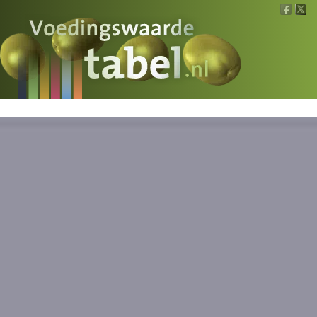
Voedingswaarde
Wat is wat?
Ons voedsel
Bereken
Nieuws
Boeken
Registreren
Inloggen