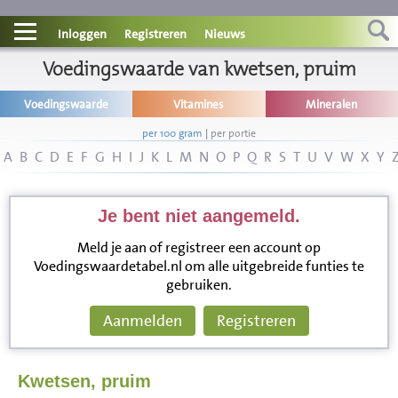
Contact
Inloggen
Registreren
Nieuws
Informatie
Voedingswaarde van kwetsen, pruim
Voedingswaarde
Vitamines
Mineralen
Disclaimer
per 100 gram
|
per portie
A
B
C
D
E
F
G
H
I
J
K
L
M
N
O
P
Q
R
S
T
U
V
W
X
Y
Je bent niet aangemeld.
Meld je aan of registreer een account op
Voedingswaardetabel.nl om alle uitgebreide funties te
gebruiken.
Aanmelden
Registreren
Kwetsen, pruim