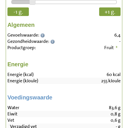
-1 g.
+1 g.
Algemeen
Gevoelswaarde:
6,4
Gezondheidswaarde:
-
Productgroep:
Fruit
Energie
Energie (kcal)
60
kcal
Energie (kJoule)
255
kJoule
Voedingswaarde
Water
83,6
g
Eiwit
0,8
g
Vet
0,6
g
Verzadigd vet
-
g