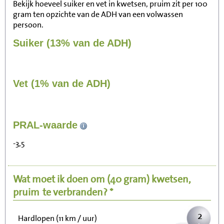
Bekijk hoeveel suiker en vet in kwetsen, pruim zit per 100
gram ten opzichte van de ADH van een volwassen
persoon.
Suiker (13% van de ADH)
Vet (1% van de ADH)
17
PRAL-waarde
Zitten, tv kijken
-3,5
3
Fietsen (15 km/uur)
Wat moet ik doen om
(40 gram)
kwetsen,
4
Wandelen (5 km/uur)
pruim
te verbranden? *
2
Hardlopen (11 km / uur)