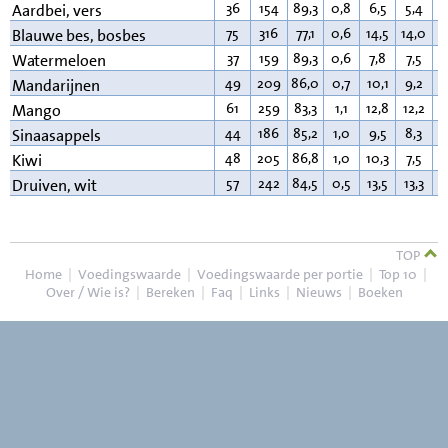
36
154
89,3
0,8
6,5
5,4
0
Aardbei, vers
75
316
77,1
0,6
14,5
14,0
0
Blauwe bes, bosbes
37
159
89,3
0,6
7,8
7,5
0
Watermeloen
49
209
86,0
0,7
10,1
9,2
0
Mandarijnen
61
259
83,3
1,1
12,8
12,2
0
Mango
44
186
85,2
1,0
9,5
8,3
0
Sinaasappels
48
205
86,8
1,0
10,3
7,5
0
Kiwi
57
242
84,5
0,5
13,5
13,3
0
Druiven, wit
TOP
Home
|
Voedingswaarde
|
Voedingswaarde per portie
|
Top 10
|
Over / Wie is?
|
Bereken
|
Faq
|
Links
|
Nieuws
|
Boeken