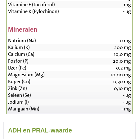
Vitamine E (Tocoferol)
-
mg
Vitamine K (Fylochinon)
-
µg
Mineralen
Natrium (Na)
0
mg
Kalium (K)
200
mg
Calcium (Ca)
10,0
mg
Fosfor (P)
20,0
mg
IJzer (Fe)
0,2
mg
Magnesium (Mg)
10,00
mg
Koper (Cu)
0,30
mg
Zink (Zn)
0,10
mg
Seleen (Se)
-
µg
Jodium (I)
-
µg
Mangaan (Mn)
-
mg
ADH en PRAL-waarde