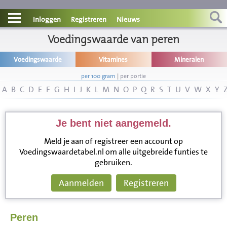
Contact
Inloggen
Registreren
Nieuws
Informatie
Voedingswaarde van peren
Voedingswaarde
Vitamines
Mineralen
Disclaimer
per 100 gram
|
per portie
A
B
C
D
E
F
G
H
I
J
K
L
M
N
O
P
Q
R
S
T
U
V
W
X
Y
Je bent niet aangemeld.
Meld je aan of registreer een account op
Voedingswaardetabel.nl om alle uitgebreide funties te
gebruiken.
Aanmelden
Registreren
Peren