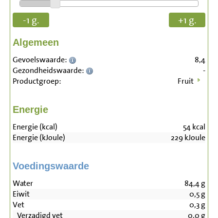
-1 g.
+1 g.
Algemeen
Gevoelswaarde:
8,4
Gezondheidswaarde:
-
Productgroep:
Fruit
Energie
Energie (kcal)
54
kcal
Energie (kJoule)
229
kJoule
Voedingswaarde
Water
84,4
g
Eiwit
0,5
g
Vet
0,3
g
Verzadigd vet
0,0
g