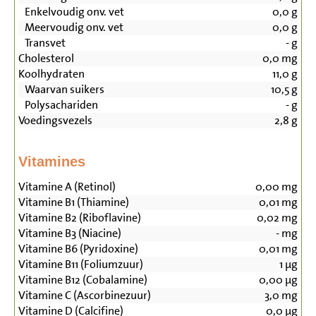
Enkelvoudig onv. vet
0,0
g
Meervoudig onv. vet
0,0
g
Transvet
-
g
Cholesterol
0,0
mg
Koolhydraten
11,0
g
Waarvan suikers
10,5
g
Polysachariden
-
g
Voedingsvezels
2,8
g
Vitamines
Vitamine A (Retinol)
0,00
mg
Vitamine B1 (Thiamine)
0,01
mg
Vitamine B2 (Riboflavine)
0,02
mg
Vitamine B3 (Niacine)
-
mg
Vitamine B6 (Pyridoxine)
0,01
mg
Vitamine B11 (Foliumzuur)
1
µg
Vitamine B12 (Cobalamine)
0,00
µg
Vitamine C (Ascorbinezuur)
3,0
mg
Vitamine D (Calcifine)
0,0
µg