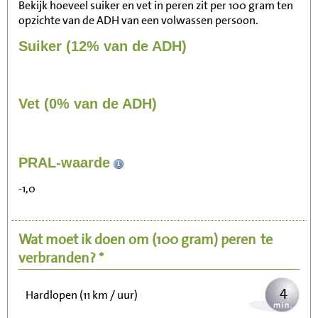
Bekijk hoeveel suiker en vet in peren zit per 100 gram ten
opzichte van de ADH van een volwassen persoon.
Suiker (12% van de ADH)
Vet (0% van de ADH)
39
PRAL-waarde
Zitten, tv kijken
-1,0
8
Fietsen (15 km/uur)
Wat moet ik doen om
(100 gram)
peren
te
10
Wandelen (5 km/uur)
verbranden? *
4
Hardlopen (11 km / uur)