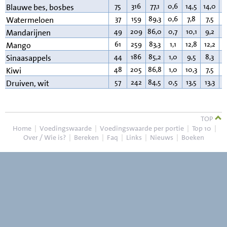
75
316
77,1
0,6
14,5
14,0
0
Blauwe bes, bosbes
37
159
89,3
0,6
7,8
7,5
0
Watermeloen
49
209
86,0
0,7
10,1
9,2
0
Mandarijnen
61
259
83,3
1,1
12,8
12,2
0
Mango
44
186
85,2
1,0
9,5
8,3
0
Sinaasappels
48
205
86,8
1,0
10,3
7,5
0
Kiwi
57
242
84,5
0,5
13,5
13,3
0
Druiven, wit
TOP
Home
|
Voedingswaarde
|
Voedingswaarde per portie
|
Top 10
|
Over / Wie is?
|
Bereken
|
Faq
|
Links
|
Nieuws
|
Boeken