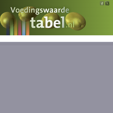
Voedingswaarde
Wat is wat?
Ons voedsel
Bereken
Nieuws
Boeken
Registreren
Inloggen