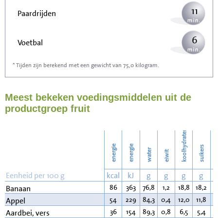
11
Paardrijden
6
Voetbal
* Tijden zijn berekend met een gewicht van 75,0 kilogram.
17
Stofzuigen
Meest bekeken voedingsmiddelen uit de
19
Strijken
productgroep fruit
22
Wassen
koolhydraten
energie
energie
suikers
water
eiwit
v
Eenheid per 100 g
kcal
kJ
g
g
g
g
86
363
76,8
1,2
18,8
18,2
0
Banaan
54
229
84,3
0,4
12,0
11,8
0
Appel
36
154
89,3
0,8
6,5
5,4
0
Aardbei, vers