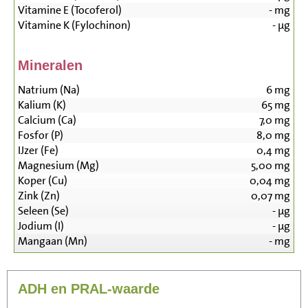
Vitamine E (Tocoferol)
-
mg
Vitamine K (Fylochinon)
-
µg
Mineralen
Natrium (Na)
6
mg
Kalium (K)
65
mg
Calcium (Ca)
7,0
mg
Fosfor (P)
8,0
mg
IJzer (Fe)
0,4
mg
Magnesium (Mg)
5,00
mg
Koper (Cu)
0,04
mg
Zink (Zn)
0,07
mg
Seleen (Se)
-
µg
Jodium (I)
-
µg
Mangaan (Mn)
-
mg
ADH en PRAL-waarde