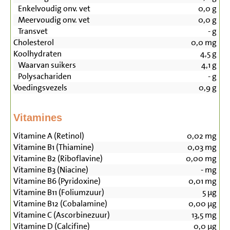
Enkelvoudig onv. vet
0,0
g
Meervoudig onv. vet
0,0
g
Transvet
-
g
Cholesterol
0,0
mg
Koolhydraten
4,5
g
Waarvan suikers
4,1
g
Polysachariden
-
g
Voedingsvezels
0,9
g
Vitamines
Vitamine A (Retinol)
0,02
mg
Vitamine B1 (Thiamine)
0,03
mg
Vitamine B2 (Riboflavine)
0,00
mg
Vitamine B3 (Niacine)
-
mg
Vitamine B6 (Pyridoxine)
0,01
mg
Vitamine B11 (Foliumzuur)
5
µg
Vitamine B12 (Cobalamine)
0,00
µg
Vitamine C (Ascorbinezuur)
13,5
mg
Vitamine D (Calcifine)
0,0
µg