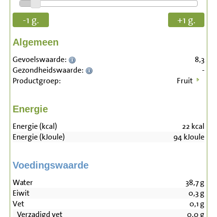
-1 g.
+1 g.
Algemeen
Gevoelswaarde:
8,3
Gezondheidswaarde:
-
Productgroep:
Fruit
Energie
Energie (kcal)
22
kcal
Energie (kJoule)
94
kJoule
Voedingswaarde
Water
38,7
g
Eiwit
0,3
g
Vet
0,1
g
Verzadigd vet
0,0
g