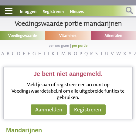
Contact
Inloggen
Registreren
Nieuws
Informatie
Voedingswaarde portie mandarijnen
Voedingswaarde
Vitamines
Mineralen
Disclaimer
per 100 gram
|
per portie
A
B
C
D
E
F
G
H
I
J
K
L
M
N
O
P
Q
R
S
T
U
V
W
X
Y
Je bent niet aangemeld.
Meld je aan of registreer een account op
Voedingswaardetabel.nl om alle uitgebreide funties te
gebruiken.
Aanmelden
Registreren
Mandarijnen