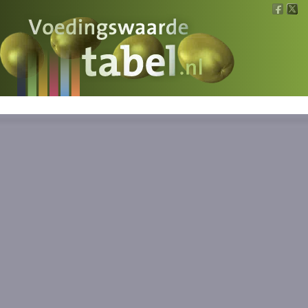
Voedingswaarde
Wat is wat?
Ons voedsel
Bereken
Nieuws
Boeken
Registreren
Inloggen