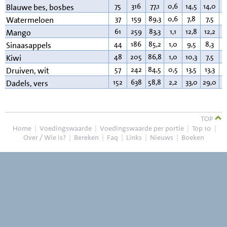
75
316
77,1
0,6
14,5
14,0
0
Blauwe bes, bosbes
37
159
89,3
0,6
7,8
7,5
0
Watermeloen
61
259
83,3
1,1
12,8
12,2
0
Mango
44
186
85,2
1,0
9,5
8,3
0
Sinaasappels
48
205
86,8
1,0
10,3
7,5
0
Kiwi
57
242
84,5
0,5
13,5
13,3
0
Druiven, wit
152
638
58,8
2,2
33,0
29,0
0
Dadels, vers
TOP
Home
|
Voedingswaarde
|
Voedingswaarde per portie
|
Top 10
|
Over / Wie is?
|
Bereken
|
Faq
|
Links
|
Nieuws
|
Boeken