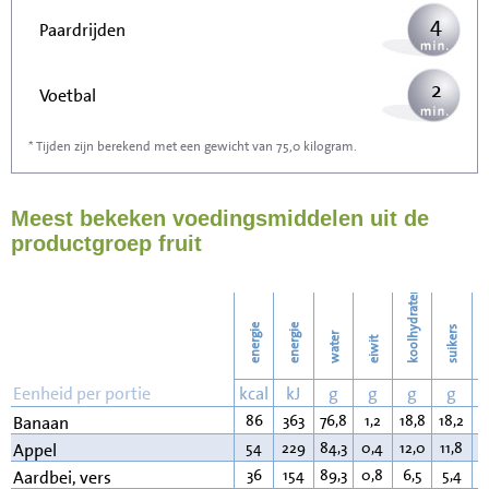
4
Paardrijden
2
Voetbal
* Tijden zijn berekend met een gewicht van 75,0 kilogram.
7
Stofzuigen
Meest bekeken voedingsmiddelen uit de
8
Strijken
productgroep fruit
9
Wassen
koolhydraten
energie
energie
suikers
water
eiwit
v
Eenheid per portie
kcal
kJ
g
g
g
g
86
363
76,8
1,2
18,8
18,2
0
Banaan
54
229
84,3
0,4
12,0
11,8
0
Appel
36
154
89,3
0,8
6,5
5,4
0
Aardbei, vers