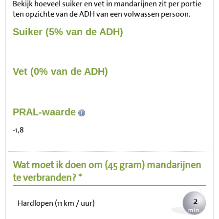
Bekijk hoeveel suiker en vet in mandarijnen zit per portie
ten opzichte van de ADH van een volwassen persoon.
Suiker (5% van de ADH)
Vet (0% van de ADH)
16
PRAL-waarde
Zitten, tv kijken
-1,8
3
Fietsen (15 km/uur)
Wat moet ik doen om
(45 gram)
mandarijnen
4
Wandelen (5 km/uur)
te verbranden? *
2
Hardlopen (11 km / uur)