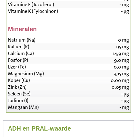
Vitamine E (Tocoferol)
-
mg
Vitamine K (Fylochinon)
-
µg
Mineralen
Natrium (Na)
0
mg
Kalium (K)
95
mg
Calcium (Ca)
14,9
mg
Fosfor (P)
9,0
mg
IJzer (Fe)
0,0
mg
Magnesium (Mg)
3,15
mg
Koper (Cu)
0,00
mg
Zink (Zn)
0,05
mg
Seleen (Se)
-
µg
Jodium (I)
-
µg
Mangaan (Mn)
-
mg
ADH en PRAL-waarde