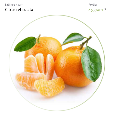
Latijnse naam:
Portie:
Citrus reticulata
45
gram