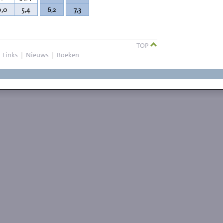
0,0
5,4
6,2
7,3
TOP
|
Links
|
Nieuws
|
Boeken