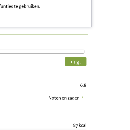
funties te gebruiken.
+1 g.
6,8
-
Noten en zaden
87
kcal