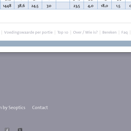
1448
38,6
24,5
7,0
23,5
4,0
18,0
1,5
|
Voedingswaarde per portie
|
Top 10
|
Over / Wie is?
|
Bereken
|
Faq
 by Seoptics
Contact