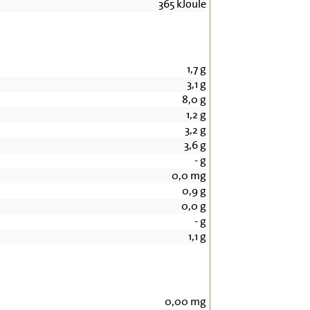
365
kJoule
1,7
g
3,1
g
8,0
g
1,2
g
3,2
g
3,6
g
-
g
0,0
mg
0,9
g
0,0
g
-
g
1,1
g
0,00
mg