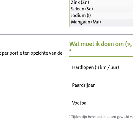
Zink (Zn)
Seleen (Se)
Zitten, tv kijken
Jodium (I)
Mangaan (Mn)
Fietsen (15 km/uur)
Wat moet ik doen om
(1
Wandelen (5 km/uur)
*
t per portie ten opzichte van de
Hardlopen (11 km / uur)
Paardrijden
Voetbal
* Tijden zijn berekend met een gewicht v
Stofzuigen