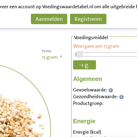
treer een account op Voedingswaardetabel.nl om alle uitgebreide 
Aanmelden
Registreren
Voedingsmiddel
Weergave per 15 gram
Portie:
15
gram
-1 g.
Algemeen
Gevoelswaarde:
Gezondheidswaarde:
Productgroep:
Energie
Energie (kcal)