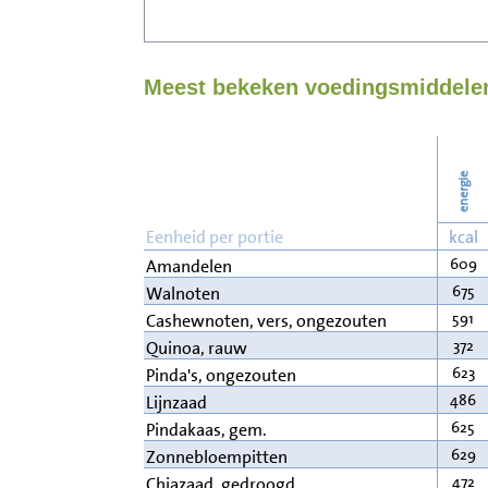
Meest bekeken voedingsmiddelen
energie
Eenheid per portie
kcal
609
Amandelen
675
Walnoten
591
Cashewnoten, vers, ongezouten
372
Quinoa, rauw
623
Pinda's, ongezouten
486
Lijnzaad
625
Pindakaas, gem.
629
Zonnebloempitten
472
Chiazaad, gedroogd