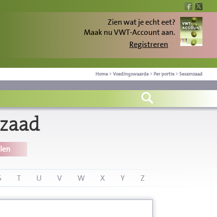
Zien wat je echt eet?
Maak nu VWT-Account aan.
Registreren
Home
>
Voedingswaarde
>
Per portie
>
Sesamzaad
mzaad
len
S
T
U
V
W
X
Y
Z