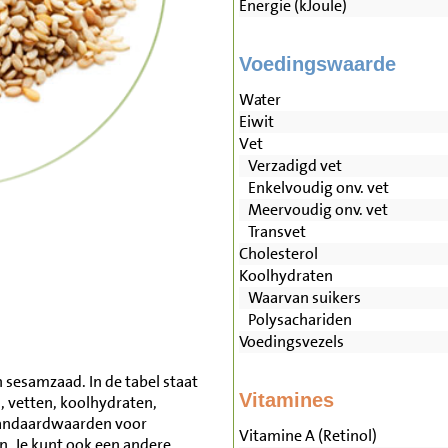
Energie (kJoule)
Voedingswaarde
Water
Eiwit
Vet
Verzadigd vet
Enkelvoudig onv. vet
Meervoudig onv. vet
Transvet
Cholesterol
Koolhydraten
Waarvan suikers
Polysachariden
Voedingsvezels
 sesamzaad. In de tabel staat
Vitamines
, vetten, koolhydraten,
tandaardwaarden voor
Vitamine A (Retinol)
 Je kunt ook een andere