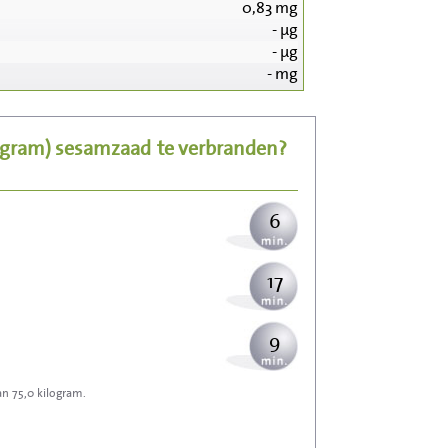
0,83
mg
-
µg
63
-
µg
-
mg
13
5 gram)
sesamzaad
te verbranden?
15
6
17
9
an 75,0 kilogram.
28