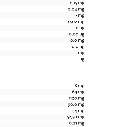
0,15
mg
0,04
mg
-
mg
0,02
mg
11
µg
0,00
µg
0,0
mg
0,0
µg
-
mg
-
µg
8
mg
69
mg
117,0
mg
90,0
mg
1,4
mg
52,50
mg
0,23
mg