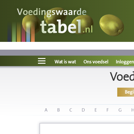
Voedingswaarde
Wat is wat?
Ons voedsel
Wat is wat
Ons voedsel
Inloggen
Voed
Bereken
Beg
Nieuws
Boeken
A
B
C
D
E
F
G
Registreren