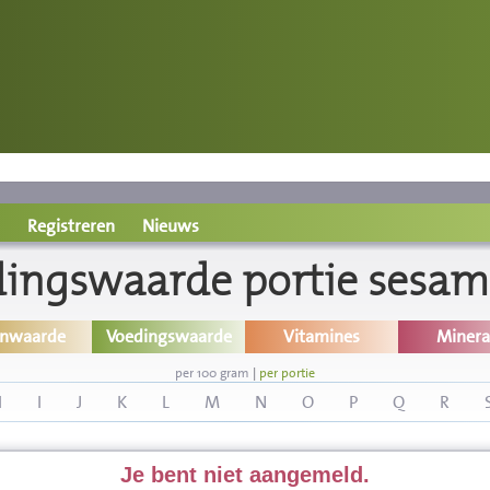
Registreren
Nieuws
ingswaarde portie sesa
inwaarde
Voedingswaarde
Vitamines
Minera
per 100 gram
|
per portie
H
I
J
K
L
M
N
O
P
Q
R
Je bent niet aangemeld.