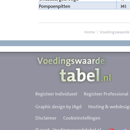
345
Pompoenpitten
Home
|
Voedingswaarde
Registeer Individueel
Registeer Professional
Graphic design by JAgd
Hosting & webdesign
Disclaimer
Cookieinstellingen
©
2026
Voedingswaardetabel.nl