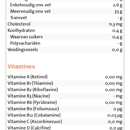
Enkelvoudig onv. vet
2,6
g
Meervoudig onv. vet
7,5
g
Transvet
-
g
Cholesterol
11,3
mg
Koolhydraten
0,4
g
Waarvan suikers
0,4
g
Polysachariden
-
g
Voedingsvezels
0,0
g
Vitamines
Vitamine A (Retinol)
0,00
mg
Vitamine B1 (Thiamine)
0,00
mg
Vitamine B2 (Riboflavine)
0,00
mg
Vitamine B3 (Niacine)
-
mg
Vitamine B6 (Pyridoxine)
0,00
mg
Vitamine B11 (Foliumzuur)
0
µg
Vitamine B12 (Cobalamine)
0,03
µg
Vitamine C (Ascorbinezuur)
0,0
mg
Vitamine D (Calcifine)
0,0
µg