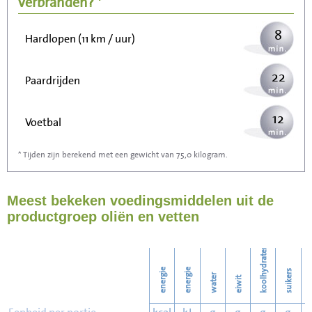
verbranden? *
8
Hardlopen (11 km / uur)
22
Paardrijden
12
Voetbal
* Tijden zijn berekend met een gewicht van 75,0 kilogram.
36
Stofzuigen
Meest bekeken voedingsmiddelen uit de
39
Strijken
productgroep oliën en vetten
44
Wassen
koolhydraten
energie
energie
suikers
water
eiwit
v