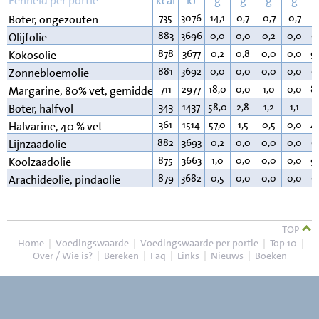
Eenheid per portie
kcal
kJ
g
g
g
g
735
3076
14,1
0,7
0,7
0,7
8
Boter, ongezouten
883
3696
0,0
0,0
0,2
0,0
9
Olijfolie
878
3677
0,2
0,8
0,0
0,0
9
Kokosolie
881
3692
0,0
0,0
0,0
0,0
9
Zonnebloemolie
711
2977
18,0
0,0
1,0
0,0
8
Margarine, 80% vet, gemiddeld
343
1437
58,0
2,8
1,2
1,1
3
Boter, halfvol
361
1514
57,0
1,5
0,5
0,0
4
Halvarine, 40 % vet
882
3693
0,2
0,0
0,0
0,0
9
Lijnzaadolie
875
3663
1,0
0,0
0,0
0,0
9
Koolzaadolie
879
3682
0,5
0,0
0,0
0,0
9
Arachideolie, pindaolie
TOP
Home
|
Voedingswaarde
|
Voedingswaarde per portie
|
Top 10
|
Over / Wie is?
|
Bereken
|
Faq
|
Links
|
Nieuws
|
Boeken