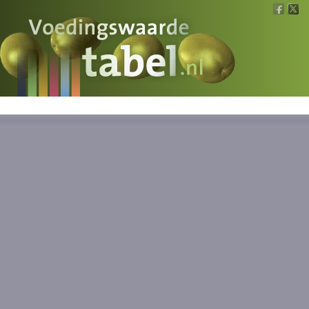
Voedingswaarde
Wat is wat?
Ons voedsel
Bereken
Nieuws
Boeken
Registreren
Inloggen