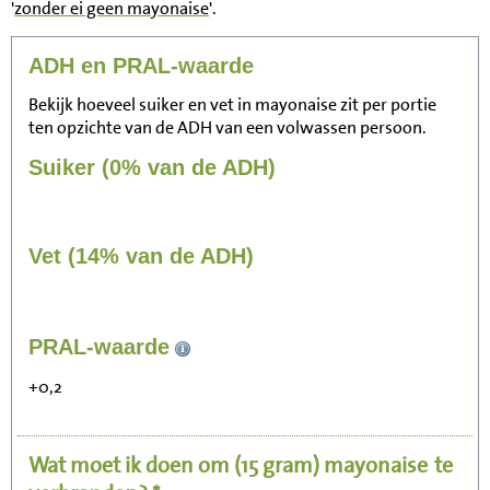
'
zonder ei geen mayonaise
'.
ADH en PRAL-waarde
Bekijk hoeveel suiker en vet in mayonaise zit per portie
ten opzichte van de ADH van een volwassen persoon.
Suiker (0% van de ADH)
Vet (14% van de ADH)
81
PRAL-waarde
Zitten, tv kijken
+0,2
16
Fietsen (15 km/uur)
Wat moet ik doen om
(15 gram)
mayonaise
te
20
Wandelen (5 km/uur)