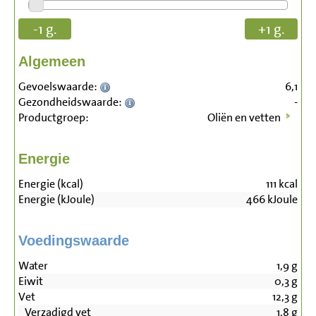
-1 g.
+1 g.
Algemeen
Gevoelswaarde:
6,1
Gezondheidswaarde:
-
Productgroep:
Oliën en vetten
Energie
Energie (kcal)
111
kcal
Energie (kJoule)
466
kJoule
Voedingswaarde
Water
1,9
g
Eiwit
0,3
g
Vet
12,3
g
Verzadigd vet
1,8
g