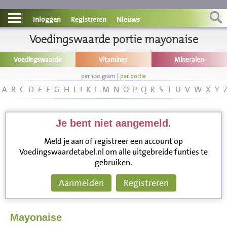
Contact
Inloggen
Registreren
Nieuws
Informatie
Voedingswaarde portie mayonaise
Voedingswaarde
Vitamines
Mineralen
Disclaimer
per 100 gram
|
per portie
A
B
C
D
E
F
G
H
I
J
K
L
M
N
O
P
Q
R
S
T
U
V
W
X
Y
Je bent niet aangemeld.
Meld je aan of registreer een account op
Voedingswaardetabel.nl om alle uitgebreide funties te
gebruiken.
Aanmelden
Registreren
Mayonaise