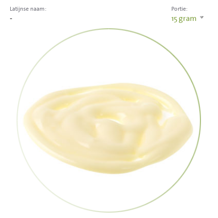
Latijnse naam:
Portie:
-
15
gram