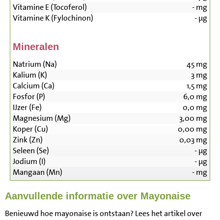
Vitamine E (Tocoferol)
-
mg
Vitamine K (Fylochinon)
-
µg
Mineralen
Natrium (Na)
45
mg
Kalium (K)
3
mg
Calcium (Ca)
1,5
mg
Fosfor (P)
6,0
mg
IJzer (Fe)
0,0
mg
Magnesium (Mg)
3,00
mg
Koper (Cu)
0,00
mg
Zink (Zn)
0,03
mg
Seleen (Se)
-
µg
Jodium (I)
-
µg
Mangaan (Mn)
-
mg
Aanvullende informatie over Mayonaise
Benieuwd hoe mayonaise is ontstaan? Lees het artikel over