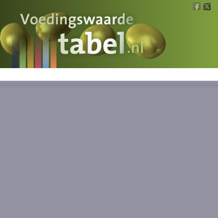
Voedingswaarde
Wat is wat?
Ons voedsel
Bereken
Nieuws
Boeken
Registreren
Inloggen