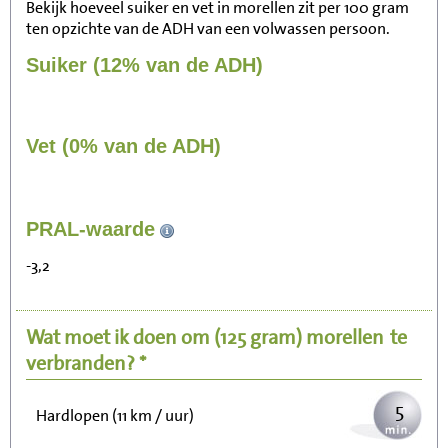
Bekijk hoeveel suiker en vet in morellen zit per 100 gram
ten opzichte van de ADH van een volwassen persoon.
Suiker (12% van de ADH)
Vet (0% van de ADH)
47
PRAL-waarde
Zitten, tv kijken
-3,2
9
Fietsen (15 km/uur)
Wat moet ik doen om
(125 gram)
morellen
te
12
Wandelen (5 km/uur)
verbranden? *
5
Hardlopen (11 km / uur)