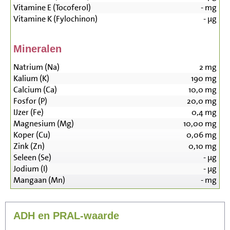
Vitamine E (Tocoferol)
-
mg
Vitamine K (Fylochinon)
-
µg
Mineralen
Natrium (Na)
2
mg
Kalium (K)
190
mg
Calcium (Ca)
10,0
mg
Fosfor (P)
20,0
mg
IJzer (Fe)
0,4
mg
Magnesium (Mg)
10,00
mg
Koper (Cu)
0,06
mg
Zink (Zn)
0,10
mg
Seleen (Se)
-
µg
Jodium (I)
-
µg
Mangaan (Mn)
-
mg
ADH en PRAL-waarde