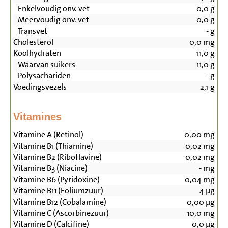
Enkelvoudig onv. vet
0,0
g
Meervoudig onv. vet
0,0
g
Transvet
-
g
Cholesterol
0,0
mg
Koolhydraten
11,0
g
Waarvan suikers
11,0
g
Polysachariden
-
g
Voedingsvezels
2,1
g
Vitamines
Vitamine A (Retinol)
0,00
mg
Vitamine B1 (Thiamine)
0,02
mg
Vitamine B2 (Riboflavine)
0,02
mg
Vitamine B3 (Niacine)
-
mg
Vitamine B6 (Pyridoxine)
0,04
mg
Vitamine B11 (Foliumzuur)
4
µg
Vitamine B12 (Cobalamine)
0,00
µg
Vitamine C (Ascorbinezuur)
10,0
mg
Vitamine D (Calcifine)
0,0
µg