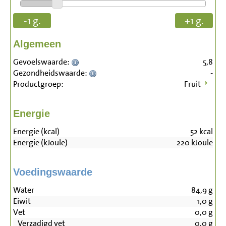
-1 g.
+1 g.
Algemeen
Gevoelswaarde:
5,8
Gezondheidswaarde:
-
Productgroep:
Fruit
Energie
Energie (kcal)
52
kcal
Energie (kJoule)
220
kJoule
Voedingswaarde
Water
84,9
g
Eiwit
1,0
g
Vet
0,0
g
Verzadigd vet
0,0
g