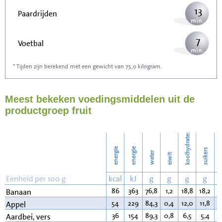
13
Paardrijden
7
Voetbal
* Tijden zijn berekend met een gewicht van 75,0 kilogram.
21
Stofzuigen
Meest bekeken voedingsmiddelen uit de
23
Strijken
productgroep fruit
26
Wassen
koolhydraten
energie
energie
suikers
water
eiwit
v
Eenheid per 100 g
kcal
kJ
g
g
g
g
86
363
76,8
1,2
18,8
18,2
0
Banaan
54
229
84,3
0,4
12,0
11,8
0
Appel
36
154
89,3
0,8
6,5
5,4
0
Aardbei, vers