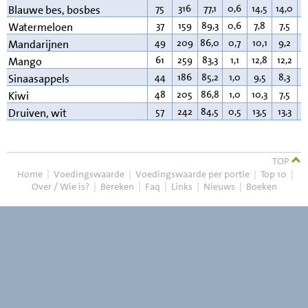
75
316
77,1
0,6
14,5
14,0
0
Blauwe bes, bosbes
37
159
89,3
0,6
7,8
7,5
0
Watermeloen
49
209
86,0
0,7
10,1
9,2
0
Mandarijnen
61
259
83,3
1,1
12,8
12,2
0
Mango
44
186
85,2
1,0
9,5
8,3
0
Sinaasappels
48
205
86,8
1,0
10,3
7,5
0
Kiwi
57
242
84,5
0,5
13,5
13,3
0
Druiven, wit
TOP
Home
|
Voedingswaarde
|
Voedingswaarde per portie
|
Top 10
|
Over / Wie is?
|
Bereken
|
Faq
|
Links
|
Nieuws
|
Boeken