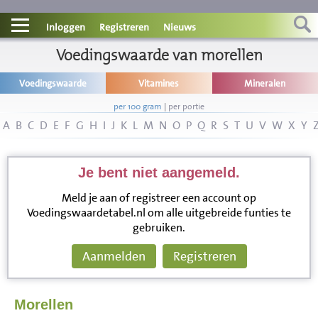
Contact
Inloggen
Registreren
Nieuws
Informatie
Voedingswaarde van morellen
Voedingswaarde
Vitamines
Mineralen
Disclaimer
per 100 gram
|
per portie
A
B
C
D
E
F
G
H
I
J
K
L
M
N
O
P
Q
R
S
T
U
V
W
X
Y
Je bent niet aangemeld.
Meld je aan of registreer een account op
Voedingswaardetabel.nl om alle uitgebreide funties te
gebruiken.
Aanmelden
Registreren
Morellen