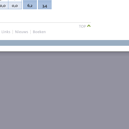
10,0
0,0
6,2
3,4
TOP
|
Links
|
Nieuws
|
Boeken