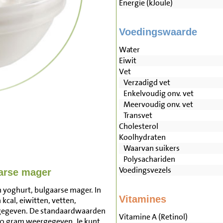
Energie (kJoule)
Voedingswaarde
Water
Eiwit
Vet
Verzadigd vet
Enkelvoudig onv. vet
Meervoudig onv. vet
Transvet
Cholesterol
Koolhydraten
Waarvan suikers
Polysachariden
Voedingsvezels
arse mager
 yoghurt, bulgaarse mager. In
Vitamines
kcal, eiwitten, vetten,
rgegeven. De standaardwaarden
Vitamine A (Retinol)
00 gram weergegeven. Je kunt