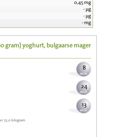
0,45
mg
-
µg
86
-
µg
-
mg
17
00 gram)
yoghurt, bulgaarse mager
21
8
24
13
an 75,0 kilogram.
38