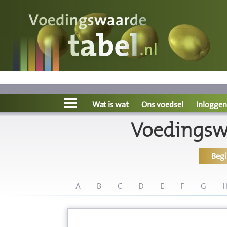
Voedingswaarde
Wat is wat?
Ons voedsel
Wat is wat
Ons voedsel
Inloggen
Voedingsw
Bereken
Beg
Nieuws
Boeken
A
B
C
D
E
F
G
Registreren