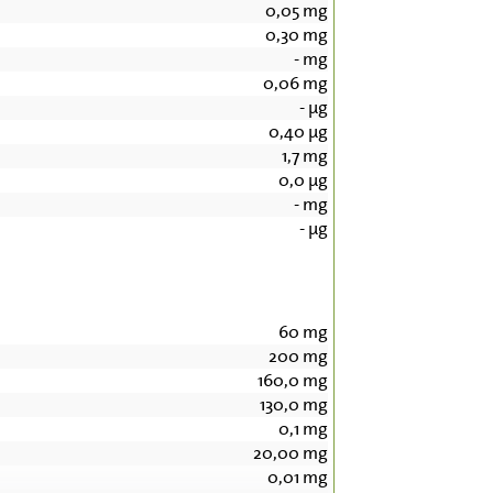
0,05
mg
0,30
mg
-
mg
0,06
mg
-
µg
0,40
µg
1,7
mg
0,0
µg
-
mg
-
µg
60
mg
200
mg
160,0
mg
130,0
mg
0,1
mg
20,00
mg
0,01
mg