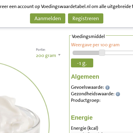
treer een account op Voedingswaardetabel.nl om alle uitgebreide 
Aanmelden
Registreren
Voedingsmiddel
Weergave per 100 gram
Portie:
200
gram
-1 g.
Algemeen
Gevoelswaarde:
Gezondheidswaarde:
Productgroep:
Energie
Energie (kcal)