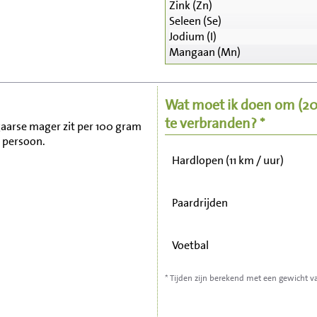
Zink (Zn)
Seleen (Se)
Zitten, tv kijken
Jodium (I)
Mangaan (Mn)
Fietsen (15 km/uur)
Wat moet ik doen om
(2
Wandelen (5 km/uur)
te verbranden? *
lgaarse mager zit per 100 gram
 persoon.
Hardlopen (11 km / uur)
Paardrijden
Voetbal
* Tijden zijn berekend met een gewicht v
Stofzuigen