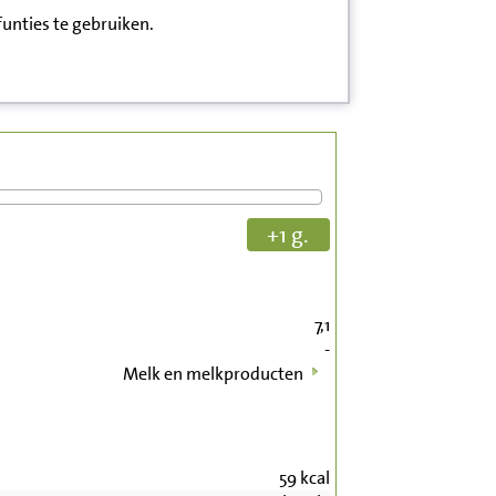
funties te gebruiken.
+1 g.
7,1
-
Melk en melkproducten
59
kcal