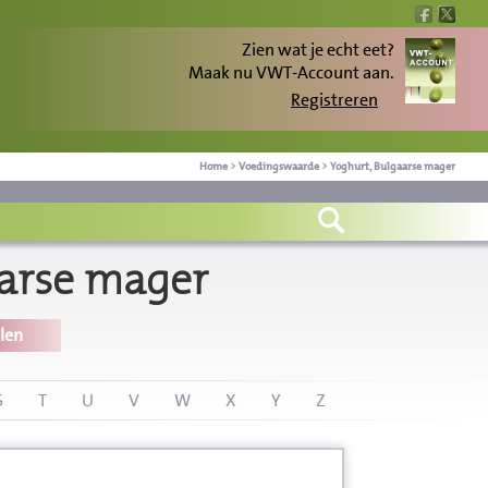
Zien wat je echt eet?
Maak nu VWT-Account aan.
Registreren
Home
>
Voedingswaarde
>
Yoghurt, Bulgaarse mager
arse mager
len
S
T
U
V
W
X
Y
Z