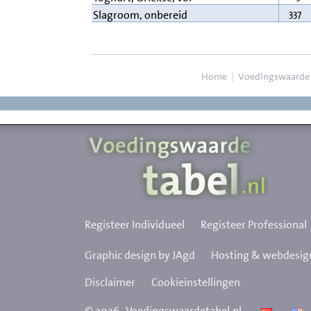
337
Slagroom, onbereid
Home
|
Voedingswaarde
Registeer Individueel
Registeer Professional
Graphic design by JAgd
Hosting & webdesign
Disclaimer
Cookieinstellingen
©
2026
Voedingswaardetabel.nl