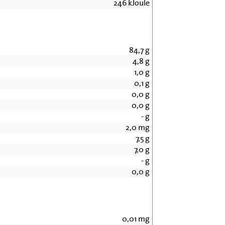
246
kJoule
84,7
g
4,8
g
1,0
g
0,1
g
0,0
g
0,0
g
-
g
2,0
mg
7,5
g
7,0
g
-
g
0,0
g
0,01
mg