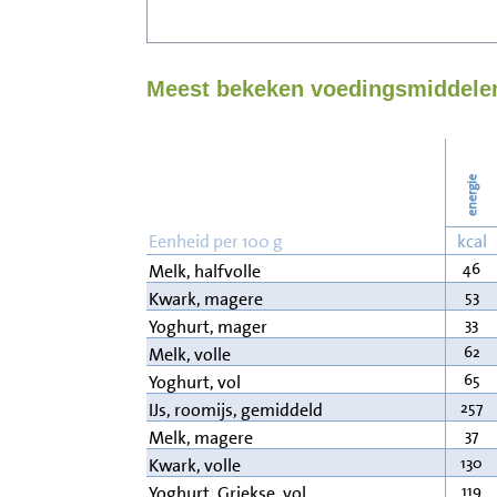
Meest bekeken voedingsmiddelen
energie
Eenheid per 100 g
kcal
46
Melk, halfvolle
53
Kwark, magere
33
Yoghurt, mager
62
Melk, volle
65
Yoghurt, vol
257
IJs, roomijs, gemiddeld
37
Melk, magere
130
Kwark, volle
119
Yoghurt, Griekse, vol