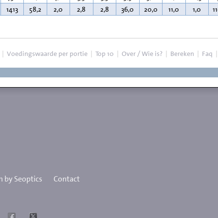
1413
58,2
2,0
2,8
2,8
36,0
20,0
11,0
1,0
1
|
Voedingswaarde per portie
|
Top 10
|
Over / Wie is?
|
Bereken
|
Faq
 by Seoptics
Contact