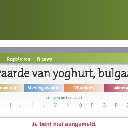
Registreren
Nieuws
aarde van yoghurt, bulga
inwaarde
Voedingswaarde
Vitamines
Minera
per 100 gram
|
per portie
H
I
J
K
L
M
N
O
P
Q
R
Je bent niet aangemeld.