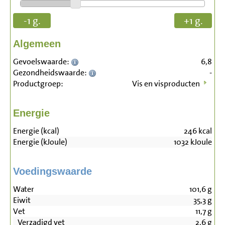
-1 g.
+1 g.
Algemeen
Gevoelswaarde:
6,8
Gezondheidswaarde:
-
Productgroep:
Vis en visproducten
Energie
Energie (kcal)
246
kcal
Energie (kJoule)
1032
kJoule
Voedingswaarde
Water
101,6
g
Eiwit
35,3
g
Vet
11,7
g
Verzadigd vet
2,6
g