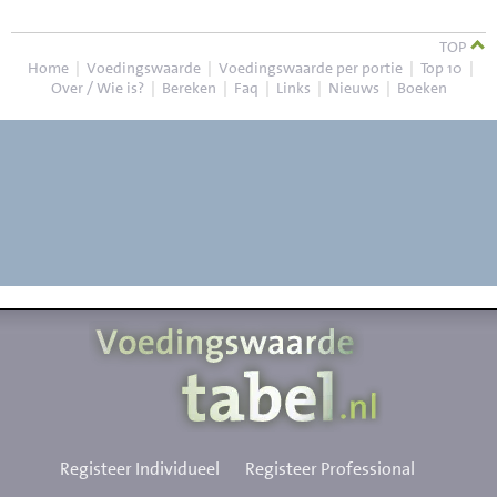
TOP
Home
|
Voedingswaarde
|
Voedingswaarde per portie
|
Top 10
|
Over / Wie is?
|
Bereken
|
Faq
|
Links
|
Nieuws
|
Boeken
Registeer Individueel
Registeer Professional