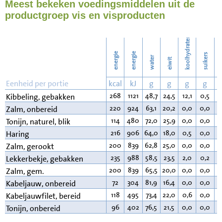
Meest bekeken voedingsmiddelen uit de
86
Strijken
productgroep vis en visproducten
98
Wassen
koolhydraten
energie
energie
suikers
water
eiwit
v
Eenheid per portie
kcal
kJ
g
g
g
g
268
1121
48,7
24,5
12,1
0,5
1
Kibbeling, gebakken
220
924
63,1
20,2
0,0
0,0
1
Zalm, onbereid
114
480
72,0
25,9
0,0
0,0
1
Tonijn, naturel, blik
216
906
64,0
18,0
0,5
0,0
1
Haring
200
839
62,8
25,0
0,0
0,0
1
Zalm, gerookt
235
988
58,5
23,5
2,0
0,2
1
Lekkerbekje, gebakken
200
839
65,5
20,0
0,0
0,0
1
Zalm, gem.
72
304
81,9
16,4
0,0
0,0
0
Kabeljauw, onbereid
118
495
73,4
22,0
0,6
0,0
3
Kabeljauwfilet, bereid
96
402
76,5
21,5
0,0
0,0
1
Tonijn, onbereid