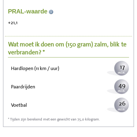
179
PRAL-waarde
Zitten, tv kijken
+21,1
36
Fietsen (15 km/uur)
Wat moet ik doen om
(150 gram)
zalm, blik
te
44
Wandelen (5 km/uur)
verbranden? *
17
Hardlopen (11 km / uur)
49
Paardrijden
26
Voetbal
* Tijden zijn berekend met een gewicht van 75,0 kilogram.
79
Stofzuigen