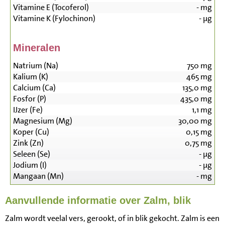
Vitamine E (Tocoferol)
-
mg
Vitamine K (Fylochinon)
-
µg
Mineralen
Natrium (Na)
750
mg
Kalium (K)
465
mg
Calcium (Ca)
135,0
mg
Fosfor (P)
435,0
mg
IJzer (Fe)
1,1
mg
Magnesium (Mg)
30,00
mg
Koper (Cu)
0,15
mg
Zink (Zn)
0,75
mg
Seleen (Se)
-
µg
Jodium (I)
-
µg
Mangaan (Mn)
-
mg
Aanvullende informatie over Zalm, blik
Zalm wordt veelal vers, gerookt, of in blik gekocht. Zalm is een