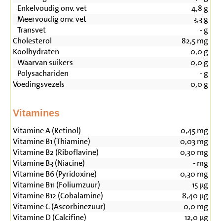
Enkelvoudig onv. vet
4,8
g
Meervoudig onv. vet
3,3
g
Transvet
-
g
Cholesterol
82,5
mg
Koolhydraten
0,0
g
Waarvan suikers
0,0
g
Polysachariden
-
g
Voedingsvezels
0,0
g
Vitamines
Vitamine A (Retinol)
0,45
mg
Vitamine B1 (Thiamine)
0,03
mg
Vitamine B2 (Riboflavine)
0,30
mg
Vitamine B3 (Niacine)
-
mg
Vitamine B6 (Pyridoxine)
0,30
mg
Vitamine B11 (Foliumzuur)
15
µg
Vitamine B12 (Cobalamine)
8,40
µg
Vitamine C (Ascorbinezuur)
0,0
mg
Vitamine D (Calcifine)
12,0
µg