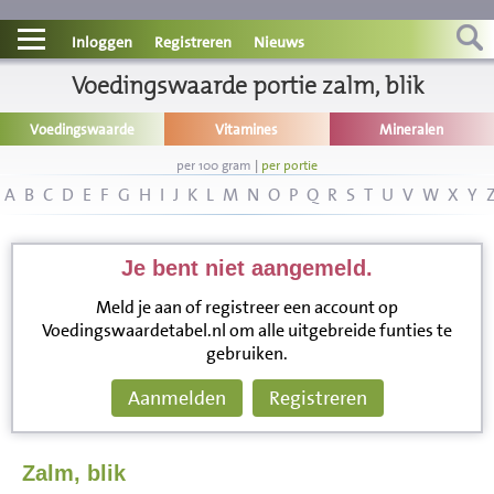
Contact
Inloggen
Registreren
Nieuws
Informatie
Voedingswaarde portie zalm, blik
Voedingswaarde
Vitamines
Mineralen
Disclaimer
per 100 gram
|
per portie
A
B
C
D
E
F
G
H
I
J
K
L
M
N
O
P
Q
R
S
T
U
V
W
X
Y
Je bent niet aangemeld.
Meld je aan of registreer een account op
Voedingswaardetabel.nl om alle uitgebreide funties te
gebruiken.
Aanmelden
Registreren
Zalm, blik