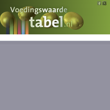
Voedingswaarde
Wat is wat?
Ons voedsel
Bereken
Nieuws
Boeken
Registreren
Inloggen