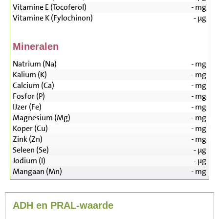
Vitamine E (Tocoferol)
-
mg
Vitamine K (Fylochinon)
-
µg
Mineralen
Natrium (Na)
-
mg
Kalium (K)
-
mg
Calcium (Ca)
-
mg
Fosfor (P)
-
mg
IJzer (Fe)
-
mg
Magnesium (Mg)
-
mg
Koper (Cu)
-
mg
Zink (Zn)
-
mg
Seleen (Se)
-
µg
Jodium (I)
-
µg
Mangaan (Mn)
-
mg
ADH en PRAL-waarde