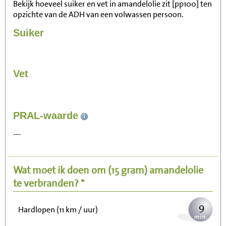
Bekijk hoeveel suiker en vet in amandelolie zit [pp100] ten
opzichte van de ADH van een volwassen persoon.
Suiker
Vet
96
PRAL-waarde
Zitten, tv kijken
---
19
Fietsen (15 km/uur)
Wat moet ik doen om
(15 gram)
amandelolie
24
Wandelen (5 km/uur)
te verbranden? *
9
Hardlopen (11 km / uur)