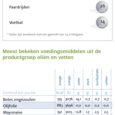
26
Paardrijden
14
Voetbal
* Tijden zijn berekend met een gewicht van 75,0 kilogram.
42
Stofzuigen
Meest bekeken voedingsmiddelen uit de
46
Strijken
productgroep oliën en vetten
53
Wassen
koolhydraten
energie
energie
suikers
water
eiwit
v
Eenheid per portie
kcal
kJ
g
g
g
g
735
3076
14,1
0,7
0,7
0,7
8
Boter, ongezouten
883
3696
0,0
0,0
0,2
0,0
9
Olijfolie
741
3105
12,8
1,7
2,5
2,5
8
Mayonaise