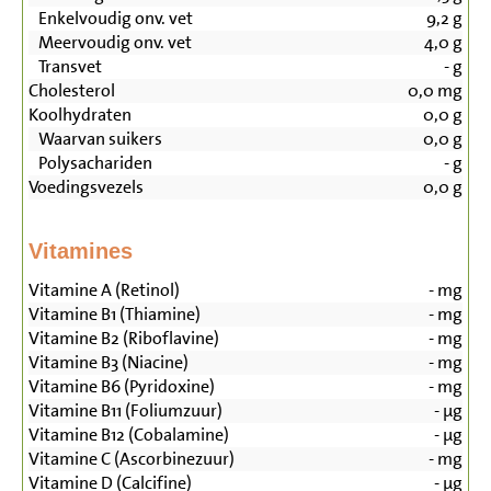
Enkelvoudig onv. vet
9,2
g
Meervoudig onv. vet
4,0
g
Transvet
-
g
Cholesterol
0,0
mg
Koolhydraten
0,0
g
Waarvan suikers
0,0
g
Polysachariden
-
g
Voedingsvezels
0,0
g
Vitamines
Vitamine A (Retinol)
-
mg
Vitamine B1 (Thiamine)
-
mg
Vitamine B2 (Riboflavine)
-
mg
Vitamine B3 (Niacine)
-
mg
Vitamine B6 (Pyridoxine)
-
mg
Vitamine B11 (Foliumzuur)
-
µg
Vitamine B12 (Cobalamine)
-
µg
Vitamine C (Ascorbinezuur)
-
mg
Vitamine D (Calcifine)
-
µg