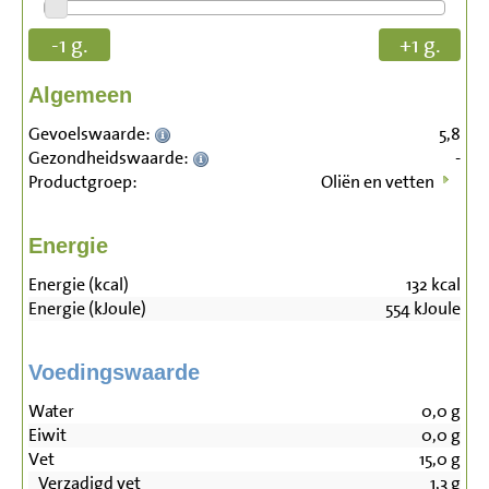
-1 g.
+1 g.
Algemeen
Gevoelswaarde:
5,8
Gezondheidswaarde:
-
Productgroep:
Oliën en vetten
Energie
Energie (kcal)
132
kcal
Energie (kJoule)
554
kJoule
Voedingswaarde
Water
0,0
g
Eiwit
0,0
g
Vet
15,0
g
Verzadigd vet
1,3
g