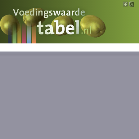
Voedingswaarde
Wat is wat?
Ons voedsel
Bereken
Nieuws
Boeken
Registreren
Inloggen