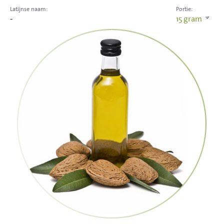
Latijnse naam:
Portie:
-
15
gram