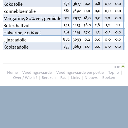
878
3677
0,2
0,8
0,0
0,0
9
Kokosolie
881
3692
0,0
0,0
0,0
0,0
9
Zonnebloemolie
711
2977
18,0
0,0
1,0
0,0
8
Margarine, 80% vet, gemiddeld
343
1437
58,0
2,8
1,2
1,1
3
Boter, halfvol
361
1514
57,0
1,5
0,5
0,0
4
Halvarine, 40 % vet
882
3693
0,2
0,0
0,0
0,0
9
Lijnzaadolie
875
3663
1,0
0,0
0,0
0,0
9
Koolzaadolie
TOP
Home
|
Voedingswaarde
|
Voedingswaarde per portie
|
Top 10
|
Over / Wie is?
|
Bereken
|
Faq
|
Links
|
Nieuws
|
Boeken