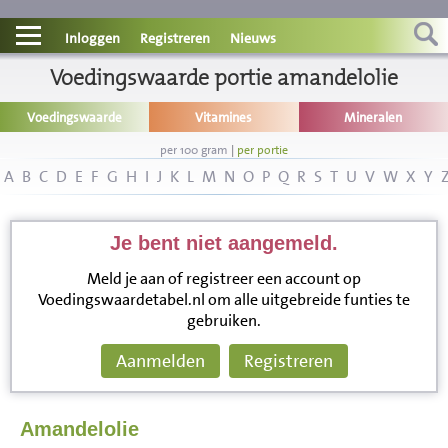
Contact
Inloggen
Registreren
Nieuws
Informatie
Voedingswaarde portie amandelolie
Voedingswaarde
Vitamines
Mineralen
Disclaimer
per 100 gram
|
per portie
A
B
C
D
E
F
G
H
I
J
K
L
M
N
O
P
Q
R
S
T
U
V
W
X
Y
Je bent niet aangemeld.
Meld je aan of registreer een account op
Voedingswaardetabel.nl om alle uitgebreide funties te
gebruiken.
Aanmelden
Registreren
Amandelolie