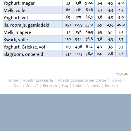
33
138
90,0
3,4
4,5
4,0
0
Yoghurt, mager
62
261
87,6
3,7
4,3
4,3
3
Melk, volle
65
271
86,2
3,8
4,5
4,0
3
Yoghurt, vol
257
1077
55,0
3,9
23,5
20,0
1
IJs, roomijs, gemiddeld
37
156
89,9
3,9
5,1
5,1
0
Melk, magere
130
544
78,8
7,8
4,3
3,7
9
Kwark, volle
119
498
81,2
4,8
3,5
3,3
9
Yoghurt, Griekse, vol
337
1413
58,2
2,0
2,8
2,8
3
Slagroom, onbereid
TOP
Home
|
Voedingswaarde
|
Voedingswaarde per portie
|
Top 10
|
Over / Wie is?
|
Bereken
|
Faq
|
Links
|
Nieuws
|
Boeken