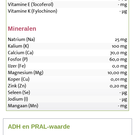
Vitamine E (Tocoferol)
-
mg
Vitamine K (Fylochinon)
-
µg
Mineralen
Natrium (Na)
25
mg
Kalium (K)
100
mg
Calcium (Ca)
70,0
mg
Fosfor (P)
60,0
mg
IJzer (Fe)
0,0
mg
Magnesium (Mg)
10,00
mg
Koper (Cu)
0,01
mg
Zink (Zn)
0,20
mg
Seleen (Se)
-
µg
Jodium (I)
-
µg
Mangaan (Mn)
-
mg
ADH en PRAL-waarde