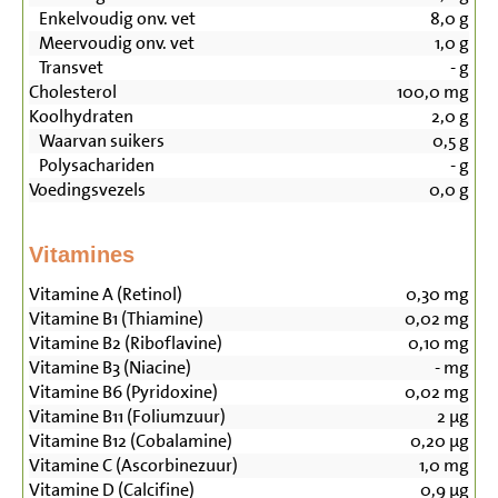
Enkelvoudig onv. vet
8,0
g
Meervoudig onv. vet
1,0
g
Transvet
-
g
Cholesterol
100,0
mg
Koolhydraten
2,0
g
Waarvan suikers
0,5
g
Polysachariden
-
g
Voedingsvezels
0,0
g
Vitamines
Vitamine A (Retinol)
0,30
mg
Vitamine B1 (Thiamine)
0,02
mg
Vitamine B2 (Riboflavine)
0,10
mg
Vitamine B3 (Niacine)
-
mg
Vitamine B6 (Pyridoxine)
0,02
mg
Vitamine B11 (Foliumzuur)
2
µg
Vitamine B12 (Cobalamine)
0,20
µg
Vitamine C (Ascorbinezuur)
1,0
mg
Vitamine D (Calcifine)
0,9
µg