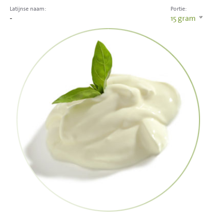
Latijnse naam:
Portie:
-
15
gram