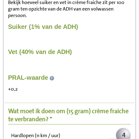
Bekijk hoeveel suiker en vet in crème fraiche zit per 100
gram ten opzichte van de ADH van een volwassen
persoon.
Suiker (1% van de ADH)
Vet (40% van de ADH)
37
PRAL-waarde
Zitten, tv kijken
+0,2
7
Fietsen (15 km/uur)
Wat moet ik doen om
(15 gram)
crème fraiche
9
Wandelen (5 km/uur)
te verbranden? *
4
Hardlopen (11 km / uur)