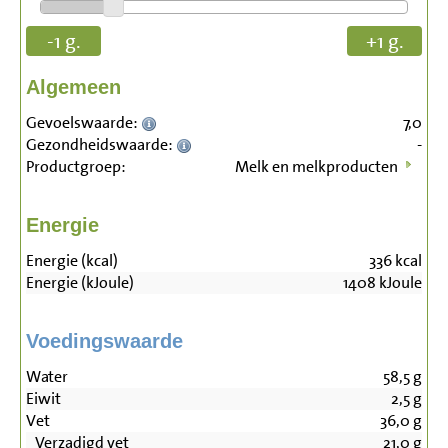
-1 g.
+1 g.
Algemeen
Gevoelswaarde:
7,0
Gezondheidswaarde:
-
Productgroep:
Melk en melkproducten
Energie
Energie (kcal)
336
kcal
Energie (kJoule)
1408
kJoule
Voedingswaarde
Water
58,5
g
Eiwit
2,5
g
Vet
36,0
g
Verzadigd vet
21,0
g