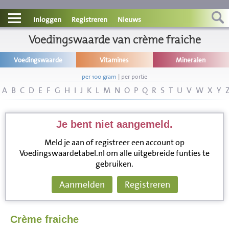
Contact
Inloggen
Registreren
Nieuws
Informatie
Voedingswaarde van crème fraiche
Voedingswaarde
Vitamines
Mineralen
Disclaimer
per 100 gram
|
per portie
A
B
C
D
E
F
G
H
I
J
K
L
M
N
O
P
Q
R
S
T
U
V
W
X
Y
Je bent niet aangemeld.
Meld je aan of registreer een account op
Voedingswaardetabel.nl om alle uitgebreide funties te
gebruiken.
Aanmelden
Registreren
Crème fraiche