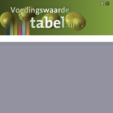
Voedingswaarde
Wat is wat?
Ons voedsel
Bereken
Nieuws
Boeken
Registreren
Inloggen