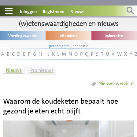
Contact
Inloggen
Registreren
Nieuws
Informatie
(w)etenswaardigheden en nieuws
Voedingswaarde
Vitamines
Mineralen
Disclaimer
per 100 gram
|
per portie
A
B
C
D
E
F
G
H
I
J
K
L
M
N
O
P
Q
R
S
T
U
V
W
X
Y
Nieuws
Pro nieuws
Nieuwsoverzicht
Waarom de koudeketen bepaalt hoe
gezond je eten echt blijft