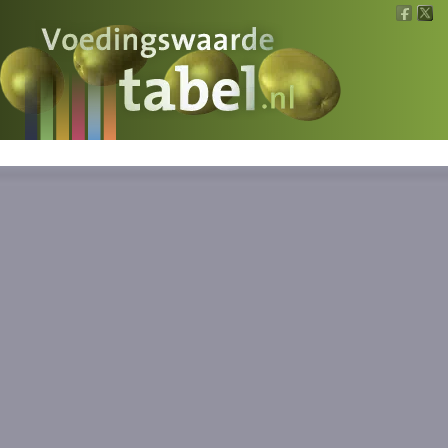
Voedingswaarde
Wat is wat?
Ons voedsel
Bereken
Nieuws
Boeken
Registreren
Inloggen