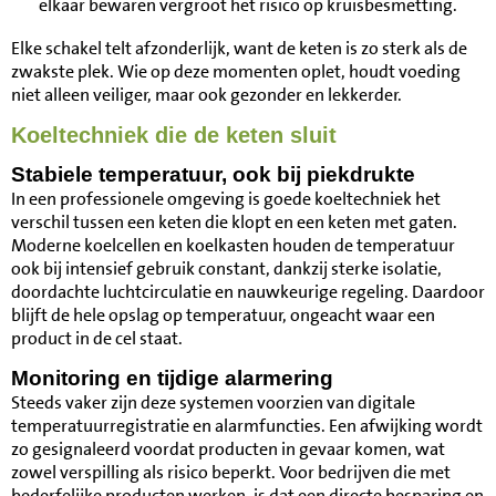
elkaar bewaren vergroot het risico op kruisbesmetting.
Elke schakel telt afzonderlijk, want de keten is zo sterk als de
zwakste plek. Wie op deze momenten oplet, houdt voeding
niet alleen veiliger, maar ook gezonder en lekkerder.
Koeltechniek die de keten sluit
Stabiele temperatuur, ook bij piekdrukte
In een professionele omgeving is goede koeltechniek het
verschil tussen een keten die klopt en een keten met gaten.
Moderne koelcellen en koelkasten houden de temperatuur
ook bij intensief gebruik constant, dankzij sterke isolatie,
doordachte luchtcirculatie en nauwkeurige regeling. Daardoor
blijft de hele opslag op temperatuur, ongeacht waar een
product in de cel staat.
Monitoring en tijdige alarmering
Steeds vaker zijn deze systemen voorzien van digitale
temperatuurregistratie en alarmfuncties. Een afwijking wordt
zo gesignaleerd voordat producten in gevaar komen, wat
zowel verspilling als risico beperkt. Voor bedrijven die met
bederfelijke producten werken, is dat een directe besparing en