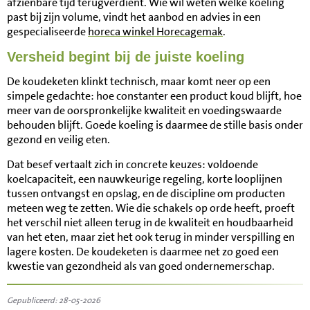
afzienbare tijd terugverdient. Wie wil weten welke koeling
past bij zijn volume, vindt het aanbod en advies in een
gespecialiseerde
horeca winkel Horecagemak
.
Versheid begint bij de juiste koeling
De koudeketen klinkt technisch, maar komt neer op een
simpele gedachte: hoe constanter een product koud blijft, hoe
meer van de oorspronkelijke kwaliteit en voedingswaarde
behouden blijft. Goede koeling is daarmee de stille basis onder
gezond en veilig eten.
Dat besef vertaalt zich in concrete keuzes: voldoende
koelcapaciteit, een nauwkeurige regeling, korte looplijnen
tussen ontvangst en opslag, en de discipline om producten
meteen weg te zetten. Wie die schakels op orde heeft, proeft
het verschil niet alleen terug in de kwaliteit en houdbaarheid
van het eten, maar ziet het ook terug in minder verspilling en
lagere kosten. De koudeketen is daarmee net zo goed een
kwestie van gezondheid als van goed ondernemerschap.
Gepubliceerd: 28-05-2026