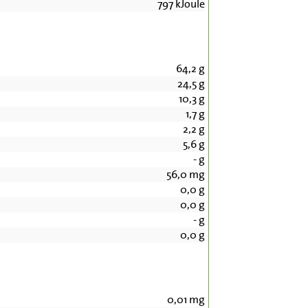
797
kJoule
64,2
g
24,5
g
10,3
g
1,7
g
2,2
g
5,6
g
-
g
56,0
mg
0,0
g
0,0
g
-
g
0,0
g
0,01
mg