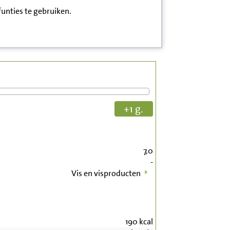
funties te gebruiken.
+1 g.
7,0
-
Vis en visproducten
190
kcal