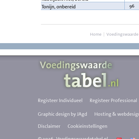
96
Tonijn, onbereid
Home
|
Voedingswaarde
Registeer Individueel
Registeer Professional
Graphic design by JAgd
Hosting & webdesign
Disclaimer
Cookieinstellingen
©
2026
Voedingswaardetabel.nl