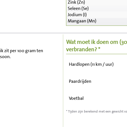
Zink (Zn)
Seleen (Se)
Zitten, tv kijken
Jodium (I)
Mangaan (Mn)
Fietsen (15 km/uur)
Wat moet ik doen om
(3
Wandelen (5 km/uur)
verbranden? *
lik zit per 100 gram ten
rsoon.
Hardlopen (11 km / uur)
Paardrijden
Voetbal
* Tijden zijn berekend met een gewicht v
Stofzuigen