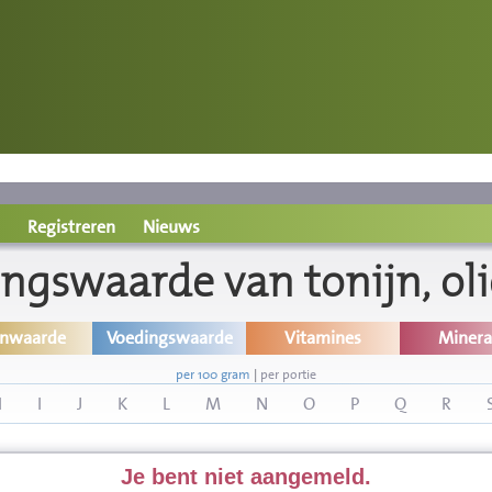
Registreren
Nieuws
ngswaarde van tonijn, olie
inwaarde
Voedingswaarde
Vitamines
Minera
per 100 gram
|
per portie
H
I
J
K
L
M
N
O
P
Q
R
Je bent niet aangemeld.