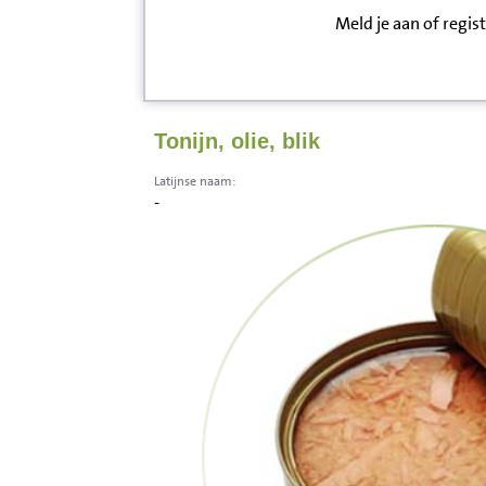
Meld je aan of regis
Inloggen
Contact
Tonijn, olie, blik
Informatie
Latijnse naam:
-
Disclaimer