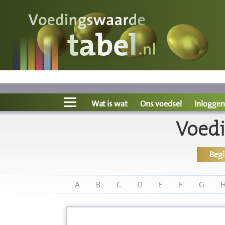
Voedingswaarde
Wat is wat?
Ons voedsel
Wat is wat
Ons voedsel
Inloggen
Voedi
Bereken
Beg
Nieuws
Boeken
A
B
C
D
E
F
G
Registreren