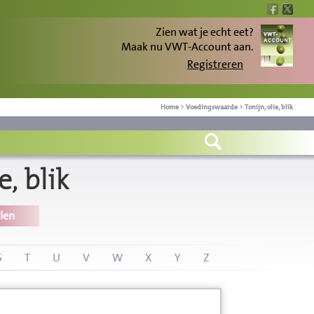
Zien wat je echt eet?
Maak nu VWT-Account aan.
Registreren
Home
>
Voedingswaarde
>
Tonijn, olie, blik
, blik
len
S
T
U
V
W
X
Y
Z