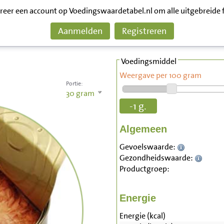
treer een account op Voedingswaardetabel.nl om alle uitgebreide 
Aanmelden
Registreren
Voedingsmiddel
Weergave per 100 gram
Portie:
30
gram
-1 g.
Algemeen
Gevoelswaarde:
Gezondheidswaarde:
Productgroep:
Energie
Energie (kcal)