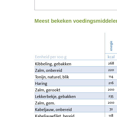
Meest bekeken voedingsmiddelen 
energie
Eenheid per 100 g
kcal
268
Kibbeling, gebakken
220
Zalm, onbereid
114
Tonijn, naturel, blik
216
Haring
200
Zalm, gerookt
235
Lekkerbekje, gebakken
200
Zalm, gem.
72
Kabeljauw, onbereid
118
Kabeljauwfilet, bereid