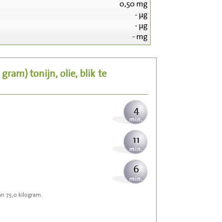
0,50
mg
-
µg
41
-
µg
-
mg
8
0 gram)
tonijn, olie, blik
te
10
4
11
6
an 75,0 kilogram.
18