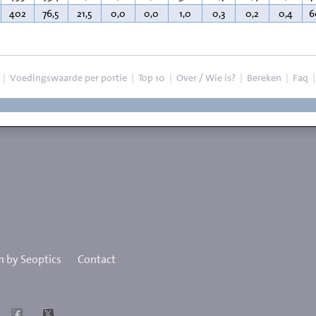
402
76,5
21,5
0,0
0,0
1,0
0,3
0,2
0,4
6
|
Voedingswaarde per portie
|
Top 10
|
Over / Wie is?
|
Bereken
|
Faq
 by Seoptics
Contact