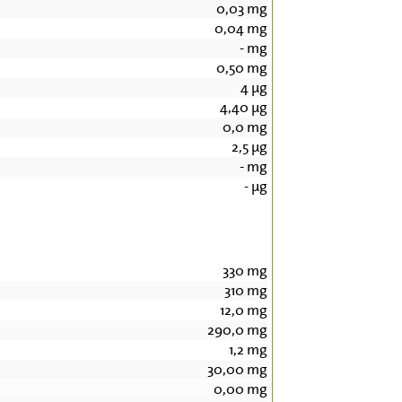
0,03
mg
0,04
mg
-
mg
0,50
mg
4
µg
4,40
µg
0,0
mg
2,5
µg
-
mg
-
µg
330
mg
310
mg
12,0
mg
290,0
mg
1,2
mg
30,00
mg
0,00
mg