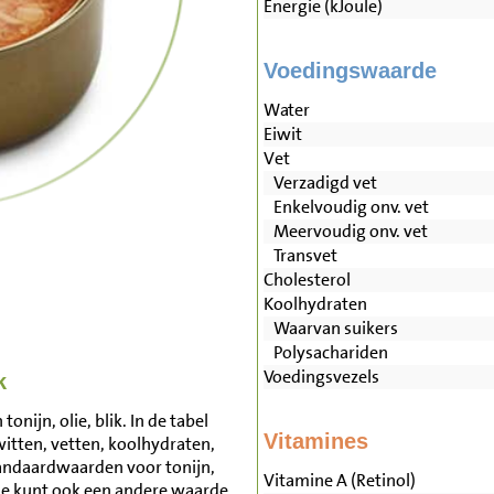
Energie (kJoule)
Voedingswaarde
Water
Eiwit
Vet
Verzadigd vet
Enkelvoudig onv. vet
Meervoudig onv. vet
Transvet
Cholesterol
Koolhydraten
Waarvan suikers
Polysachariden
Voedingsvezels
k
nijn, olie, blik. In de tabel
Vitamines
witten, vetten, koolhydraten,
andaardwaarden voor tonijn,
Vitamine A (Retinol)
 Je kunt ook een andere waarde