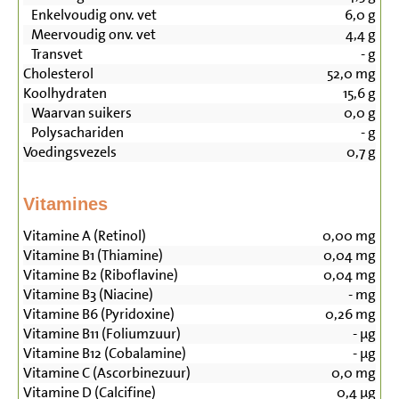
Enkelvoudig onv. vet
6,0
g
Meervoudig onv. vet
4,4
g
Transvet
-
g
Cholesterol
52,0
mg
Koolhydraten
15,6
g
Waarvan suikers
0,0
g
Polysachariden
-
g
Voedingsvezels
0,7
g
Vitamines
Vitamine A (Retinol)
0,00
mg
Vitamine B1 (Thiamine)
0,04
mg
Vitamine B2 (Riboflavine)
0,04
mg
Vitamine B3 (Niacine)
-
mg
Vitamine B6 (Pyridoxine)
0,26
mg
Vitamine B11 (Foliumzuur)
-
µg
Vitamine B12 (Cobalamine)
-
µg
Vitamine C (Ascorbinezuur)
0,0
mg
Vitamine D (Calcifine)
0,4
µg