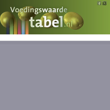
Voedingswaarde
Wat is wat?
Ons voedsel
Bereken
Nieuws
Boeken
Registreren
Inloggen