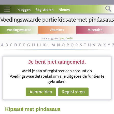
Contact
Inloggen
Registreren
Nieuws
Voedingswaarde portie kipsaté met pindasaus
Informatie
Voedingswaarde
Vitamines
Mineralen
Disclaimer
per 100 gram
|
per portie
A
B
C
D
E
F
G
H
I
J
K
L
M
N
O
P
Q
R
S
T
U
V
W
X
Y
Je bent niet aangemeld.
Meld je aan of registreer een account op
Voedingswaardetabel.nl om alle uitgebreide funties te
gebruiken.
Aanmelden
Registreren
Kipsaté met pindasaus