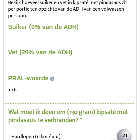
Bekijk hoeveel suiker en vet in kipsaté met pindasaus zit
per portie ten opzichte van de ADH van een volwassen
persoon.
Suiker (0% van de ADH)
Vet (20% van de ADH)
217
PRAL-waarde
Zitten, tv kijken
+7,6
43
Fietsen (15 km/uur)
Wat moet ik doen om
(130 gram)
kipsaté met
53
Wandelen (5 km/uur)
pindasaus
te verbranden? *
21
Hardlopen (11 km / uur)