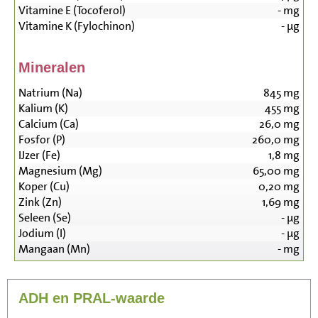
Vitamine E (Tocoferol)
-
mg
Vitamine K (Fylochinon)
-
µg
Mineralen
Natrium (Na)
845
mg
Kalium (K)
455
mg
Calcium (Ca)
26,0
mg
Fosfor (P)
260,0
mg
IJzer (Fe)
1,8
mg
Magnesium (Mg)
65,00
mg
Koper (Cu)
0,20
mg
Zink (Zn)
1,69
mg
Seleen (Se)
-
µg
Jodium (I)
-
µg
Mangaan (Mn)
-
mg
ADH en PRAL-waarde