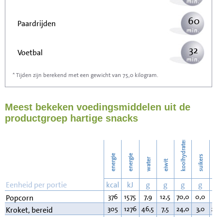
60
Paardrijden
32
Voetbal
* Tijden zijn berekend met een gewicht van 75,0 kilogram.
95
Stofzuigen
Meest bekeken voedingsmiddelen uit de
104
Strijken
productgroep hartige snacks
119
Wassen
koolhydraten
energie
energie
suikers
water
eiwit
v
Eenheid per portie
kcal
kJ
g
g
g
g
376
1575
7,9
12,5
70,0
0,0
3
Popcorn
305
1276
46,5
7,5
24,0
3,0
2
Kroket, bereid