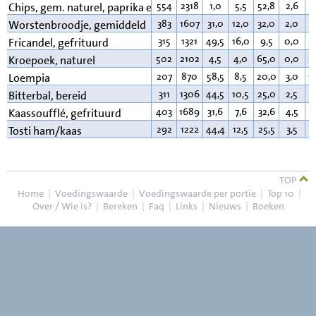
554
2318
1,0
5,5
52,8
2,6
3
Chips, gem. naturel, paprika e.d.
383
1607
31,0
12,0
32,0
2,0
2
Worstenbroodje, gemiddeld
315
1321
49,5
16,0
9,5
0,0
2
Fricandel, gefrituurd
502
2102
4,5
4,0
65,0
0,0
2
Kroepoek, naturel
207
870
58,5
8,5
20,0
3,0
1
Loempia
311
1306
44,5
10,5
25,0
2,5
1
Bitterbal, bereid
403
1689
31,6
7,6
32,6
4,5
2
Kaassoufflé, gefrituurd
292
1222
44,4
12,5
25,5
3,5
1
Tosti ham/kaas
TOP
Home
|
Voedingswaarde
|
Voedingswaarde per portie
|
Top 10
|
Over / Wie is?
|
Bereken
|
Faq
|
Links
|
Nieuws
|
Boeken