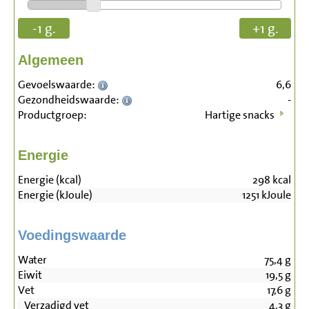
-1 g.
+1 g.
Algemeen
Gevoelswaarde:
6,6
Gezondheidswaarde:
-
Productgroep:
Hartige snacks
Energie
Energie (kcal)
298
kcal
Energie (kJoule)
1251
kJoule
Voedingswaarde
Water
75,4
g
Eiwit
19,5
g
Vet
17,6
g
Verzadigd vet
4,3
g