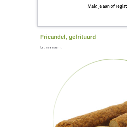
Meld je aan of regis
Inloggen
Contact
Fricandel, gefrituurd
Informatie
Latijnse naam:
-
Disclaimer