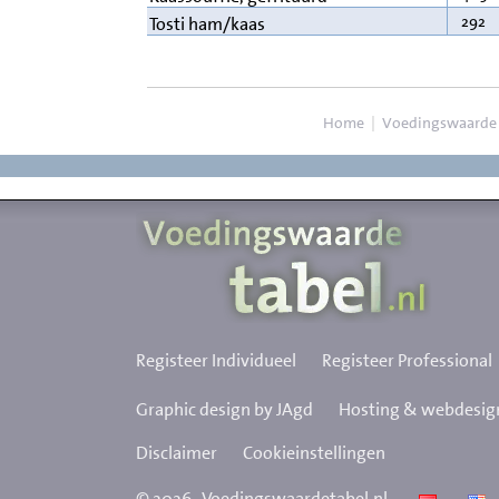
292
Tosti ham/kaas
Home
|
Voedingswaarde
Registeer Individueel
Registeer Professional
Graphic design by JAgd
Hosting & webdesign
Disclaimer
Cookieinstellingen
©
2026
Voedingswaardetabel.nl