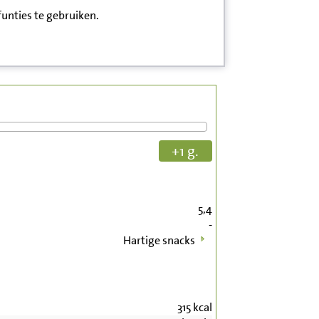
funties te gebruiken.
+1 g.
5,4
-
Hartige snacks
315
kcal