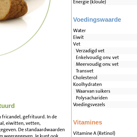
Energie (kJoule)
Voedingswaarde
Water
Eiwit
Vet
Verzadigd vet
Enkelvoudig onv. vet
Meervoudig onv. vet
Transvet
Cholesterol
Koolhydraten
Waarvan suikers
Polysachariden
Voedingsvezels
tuurd
fricandel, gefrituurd. In de
Vitamines
l, eiwitten, vetten,
rgegeven. De standaardwaarden
Vitamine A (Retinol)
am weergegeven. Je kunt ook