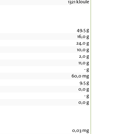
1321
kJoule
49,5
g
16,0
g
24,0
g
10,0
g
2,0
g
11,0
g
-
g
60,0
mg
9,5
g
0,0
g
-
g
0,0
g
0,03
mg