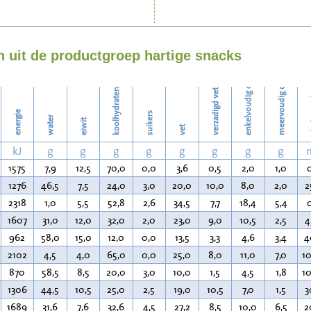
Strijken
enkelvoudig onverzadigd vet
meervoudig onverzadigd vet
Wassen
 uit de productgroep hartige snacks
koolhydraten
verzadigd vet
ch
energie
suikers
water
eiwit
vet
kJ
g
g
g
g
g
g
g
g
1575
7,9
12,5
70,0
0,0
3,6
0,5
2,0
1,0
1276
46,5
7,5
24,0
3,0
20,0
10,0
8,0
2,0
2
2318
1,0
5,5
52,8
2,6
34,5
7,7
18,4
5,4
1607
31,0
12,0
32,0
2,0
23,0
9,0
10,5
2,5
4
962
58,0
15,0
12,0
0,0
13,5
3,3
4,6
3,4
4
2102
4,5
4,0
65,0
0,0
25,0
8,0
11,0
7,0
1
870
58,5
8,5
20,0
3,0
10,0
1,5
4,5
1,8
1
1306
44,5
10,5
25,0
2,5
19,0
10,5
7,0
1,5
3
1689
31,6
7,6
32,6
4,5
27,2
8,5
10,0
6,5
2