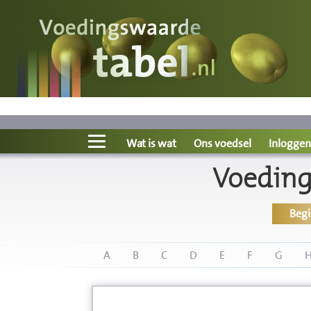
Voedingswaarde
Wat is wat?
Ons voedsel
Wat is wat
Ons voedsel
Inloggen
Voeding
Bereken
Beg
Nieuws
Boeken
A
B
C
D
E
F
G
Registreren