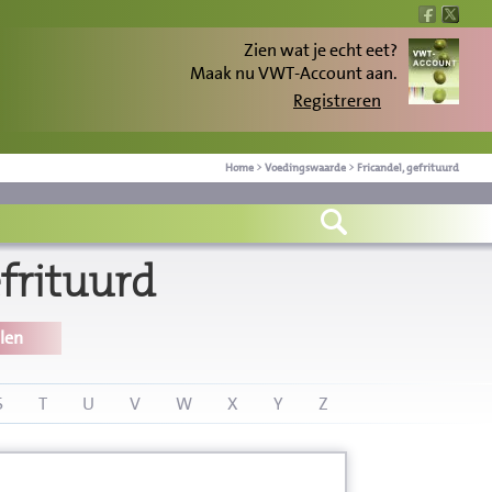
Zien wat je echt eet?
Maak nu VWT-Account aan.
Registreren
Home
>
Voedingswaarde
>
Fricandel, gefrituurd
frituurd
len
S
T
U
V
W
X
Y
Z