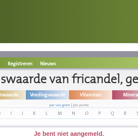
Registreren
Nieuws
swaarde van fricandel, ge
inwaarde
Voedingswaarde
Vitamines
Minera
per 100 gram
|
per portie
H
I
J
K
L
M
N
O
P
Q
R
Je bent niet aangemeld.