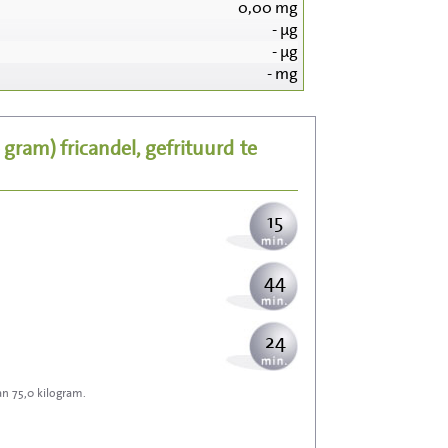
0,00
mg
-
µg
160
-
µg
-
mg
32
0 gram)
fricandel, gefrituurd
te
39
15
44
24
an 75,0 kilogram.
71