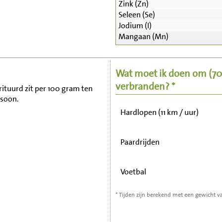
Zink (Zn)
Seleen (Se)
Zitten, tv kijken
Jodium (I)
Mangaan (Mn)
Fietsen (15 km/uur)
Wat moet ik doen om
(7
Wandelen (5 km/uur)
verbranden? *
frituurd zit per 100 gram ten
rsoon.
Hardlopen (11 km / uur)
Paardrijden
Voetbal
* Tijden zijn berekend met een gewicht v
Stofzuigen