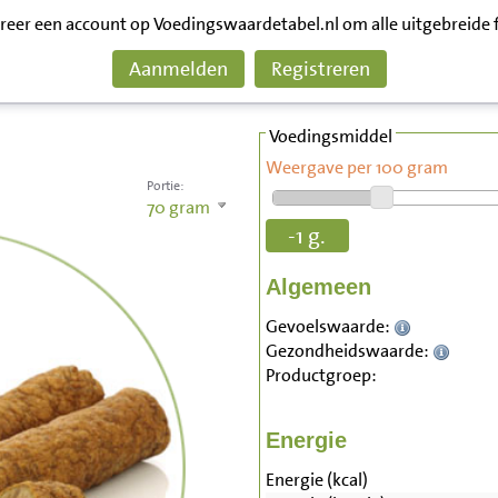
treer een account op Voedingswaardetabel.nl om alle uitgebreide 
Aanmelden
Registreren
Voedingsmiddel
Weergave per 100 gram
Portie:
70
gram
-1 g.
Algemeen
Gevoelswaarde:
Gezondheidswaarde:
Productgroep:
Energie
Energie (kcal)