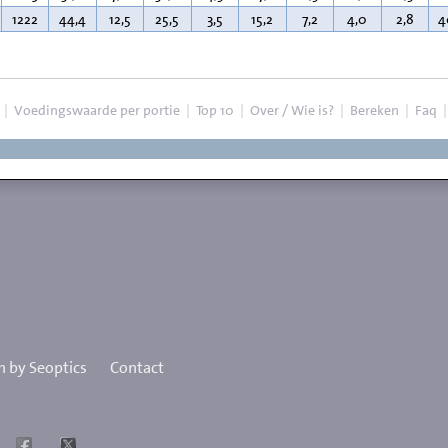
1222
44,4
12,5
25,5
3,5
15,2
7,2
4,0
2,8
4
|
Voedingswaarde per portie
|
Top 10
|
Over / Wie is?
|
Bereken
|
Faq
 by Seoptics
Contact