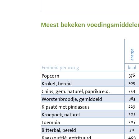
Meest bekeken voedingsmiddelen
energie
Eenheid per 100 g
kcal
376
Popcorn
305
Kroket, bereid
554
Chips, gem. naturel, paprika e.d.
383
Worstenbroodje, gemiddeld
229
Kipsaté met pindasaus
502
Kroepoek, naturel
207
Loempia
311
Bitterbal, bereid
403
Kaassoufflé, gefrituurd