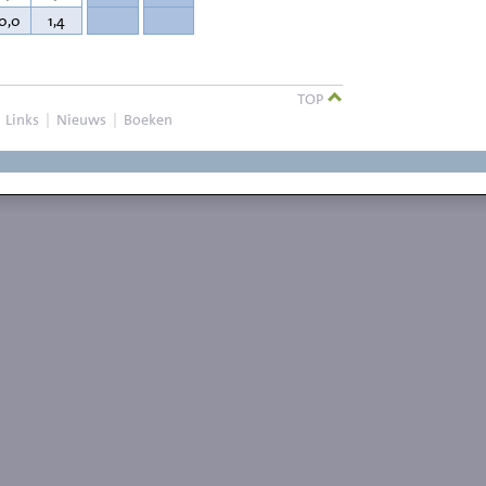
0,0
1,4
TOP
|
Links
|
Nieuws
|
Boeken