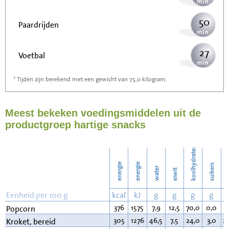
50
Paardrijden
27
Voetbal
* Tijden zijn berekend met een gewicht van 75,0 kilogram.
80
Stofzuigen
Meest bekeken voedingsmiddelen uit de
87
Strijken
productgroep hartige snacks
100
Wassen
koolhydraten
energie
energie
suikers
water
eiwit
v
Eenheid per 100 g
kcal
kJ
g
g
g
g
376
1575
7,9
12,5
70,0
0,0
3
Popcorn
305
1276
46,5
7,5
24,0
3,0
2
Kroket, bereid