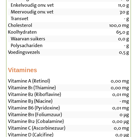
Enkelvoudig onv. vet
11,0
g
Meervoudig onv. vet
7,0
g
Transvet
-
g
Cholesterol
100,0
mg
Koolhydraten
65,0
g
Waarvan suikers
0,0
g
Polysachariden
-
g
Voedingsvezels
0,5
g
Vitamines
Vitamine A (Retinol)
0,00
mg
Vitamine B1 (Thiamine)
0,00
mg
Vitamine B2 (Riboflavine)
0,01
mg
Vitamine B3 (Niacine)
-
mg
Vitamine B6 (Pyridoxine)
0,01
mg
Vitamine B11 (Foliumzuur)
0
µg
Vitamine B12 (Cobalamine)
0,00
µg
Vitamine C (Ascorbinezuur)
0,0
mg
Vitamine D (Calcifine)
0,0
µg