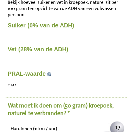
Bekijk hoeveel suiker en vet in kroepoek, naturel zit per
100 gram ten opzichte van de ADH van een volwassen
persoon.
Suiker (0% van de ADH)
Vet (28% van de ADH)
183
PRAL-waarde
Zitten, tv kijken
+1,0
37
Fietsen (15 km/uur)
Wat moet ik doen om
(50 gram)
kroepoek,
45
Wandelen (5 km/uur)
naturel
te verbranden? *
17
Hardlopen (11 km / uur)