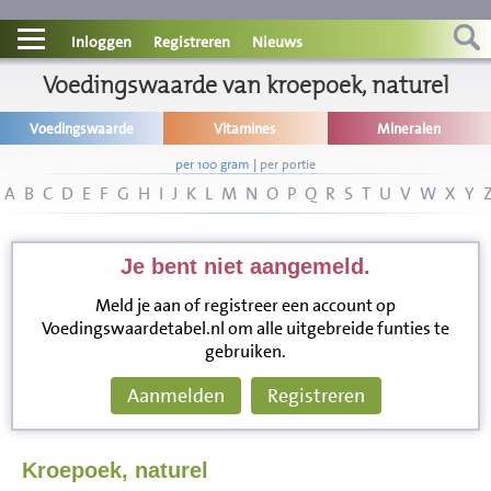
Contact
Inloggen
Registreren
Nieuws
Informatie
Voedingswaarde van kroepoek, naturel
Voedingswaarde
Vitamines
Mineralen
Disclaimer
per 100 gram
|
per portie
A
B
C
D
E
F
G
H
I
J
K
L
M
N
O
P
Q
R
S
T
U
V
W
X
Y
Je bent niet aangemeld.
Meld je aan of registreer een account op
Voedingswaardetabel.nl om alle uitgebreide funties te
gebruiken.
Aanmelden
Registreren
Kroepoek, naturel