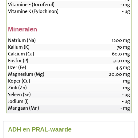
Vitamine E (Tocoferol)
-
mg
Vitamine K (Fylochinon)
-
µg
Mineralen
Natrium (Na)
1200
mg
Kalium (K)
70
mg
Calcium (Ca)
60,0
mg
Fosfor (P)
50,0
mg
IJzer (Fe)
4,5
mg
Magnesium (Mg)
20,00
mg
Koper (Cu)
-
mg
Zink (Zn)
-
mg
Seleen (Se)
-
µg
Jodium (I)
-
µg
Mangaan (Mn)
-
mg
ADH en PRAL-waarde