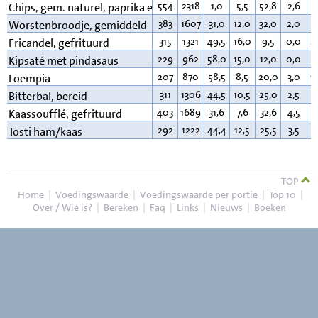
554
2318
1,0
5,5
52,8
2,6
3
Chips, gem. naturel, paprika e.d.
383
1607
31,0
12,0
32,0
2,0
2
Worstenbroodje, gemiddeld
315
1321
49,5
16,0
9,5
0,0
2
Fricandel, gefrituurd
229
962
58,0
15,0
12,0
0,0
1
Kipsaté met pindasaus
207
870
58,5
8,5
20,0
3,0
1
Loempia
311
1306
44,5
10,5
25,0
2,5
1
Bitterbal, bereid
403
1689
31,6
7,6
32,6
4,5
2
Kaassoufflé, gefrituurd
292
1222
44,4
12,5
25,5
3,5
1
Tosti ham/kaas
TOP
Home
|
Voedingswaarde
|
Voedingswaarde per portie
|
Top 10
|
Over / Wie is?
|
Bereken
|
Faq
|
Links
|
Nieuws
|
Boeken