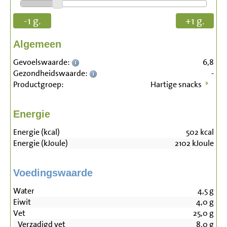
-1 g.
+1 g.
Algemeen
Gevoelswaarde:
6,8
Gezondheidswaarde:
-
Productgroep:
Hartige snacks
Energie
Energie (kcal)
502
kcal
Energie (kJoule)
2102
kJoule
Voedingswaarde
Water
4,5
g
Eiwit
4,0
g
Vet
25,0
g
Verzadigd vet
8,0
g