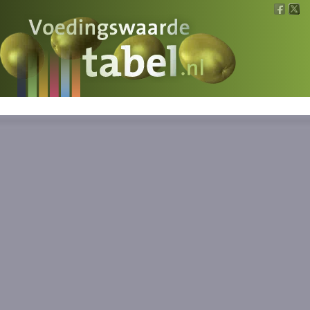
Voedingswaarde
Wat is wat?
Ons voedsel
Bereken
Nieuws
Boeken
Registreren
Inloggen