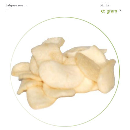
Latijnse naam:
Portie:
-
50
gram