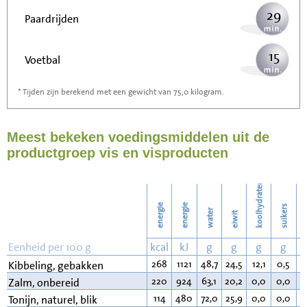
29
Paardrijden
15
Voetbal
* Tijden zijn berekend met een gewicht van 75,0 kilogram.
46
Stofzuigen
Meest bekeken voedingsmiddelen uit de
50
Strijken
productgroep vis en visproducten
57
Wassen
koolhydraten
energie
energie
suikers
water
eiwit
v
Eenheid per 100 g
kcal
kJ
g
g
g
g
268
1121
48,7
24,5
12,1
0,5
1
Kibbeling, gebakken
220
924
63,1
20,2
0,0
0,0
1
Zalm, onbereid
114
480
72,0
25,9
0,0
0,0
1
Tonijn, naturel, blik