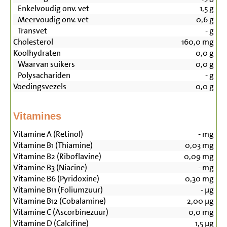
Enkelvoudig onv. vet
1,5
g
Meervoudig onv. vet
0,6
g
Transvet
-
g
Cholesterol
160,0
mg
Koolhydraten
0,0
g
Waarvan suikers
0,0
g
Polysachariden
-
g
Voedingsvezels
0,0
g
Vitamines
Vitamine A (Retinol)
-
mg
Vitamine B1 (Thiamine)
0,03
mg
Vitamine B2 (Riboflavine)
0,09
mg
Vitamine B3 (Niacine)
-
mg
Vitamine B6 (Pyridoxine)
0,30
mg
Vitamine B11 (Foliumzuur)
-
µg
Vitamine B12 (Cobalamine)
2,00
µg
Vitamine C (Ascorbinezuur)
0,0
mg
Vitamine D (Calcifine)
1,5
µg