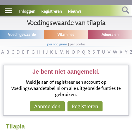
Contact
Inloggen
Registreren
Nieuws
Informatie
Voedingswaarde van tilapia
Voedingswaarde
Vitamines
Mineralen
Disclaimer
per 100 gram
|
per portie
A
B
C
D
E
F
G
H
I
J
K
L
M
N
O
P
Q
R
S
T
U
V
W
X
Y
Je bent niet aangemeld.
Meld je aan of registreer een account op
Voedingswaardetabel.nl om alle uitgebreide funties te
gebruiken.
Aanmelden
Registreren
Tilapia