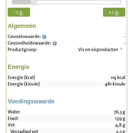
-1 g.
+1 g.
Algemeen
Gevoelswaarde:
-
Gezondheidswaarde:
-
Productgroep:
Vis en visproducten
Energie
Energie (kcal)
114
kcal
Energie (kJoule)
481
kJoule
Voedingswaarde
Water
76,3
g
Eiwit
17,9
g
Vet
4,8
g
Verzadigd vet
2,5
g