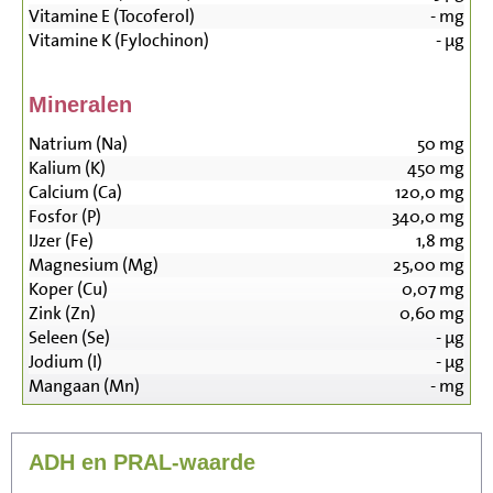
Vitamine E (Tocoferol)
-
mg
Vitamine K (Fylochinon)
-
µg
Mineralen
Natrium (Na)
50
mg
Kalium (K)
450
mg
Calcium (Ca)
120,0
mg
Fosfor (P)
340,0
mg
IJzer (Fe)
1,8
mg
Magnesium (Mg)
25,00
mg
Koper (Cu)
0,07
mg
Zink (Zn)
0,60
mg
Seleen (Se)
-
µg
Jodium (I)
-
µg
Mangaan (Mn)
-
mg
ADH en PRAL-waarde