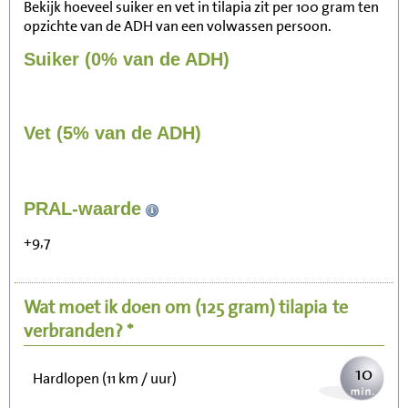
Bekijk hoeveel suiker en vet in tilapia zit per 100 gram ten
opzichte van de ADH van een volwassen persoon.
Suiker (0% van de ADH)
Vet (5% van de ADH)
104
PRAL-waarde
Zitten, tv kijken
+9,7
21
Fietsen (15 km/uur)
Wat moet ik doen om
(125 gram)
tilapia
te
25
Wandelen (5 km/uur)
verbranden? *
10
Hardlopen (11 km / uur)