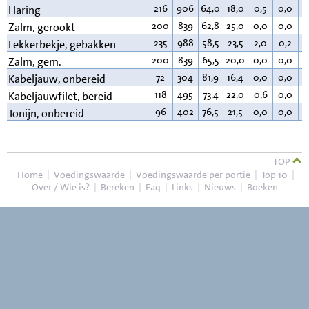
216
906
64,0
18,0
0,5
0,0
1
Haring
200
839
62,8
25,0
0,0
0,0
1
Zalm, gerookt
235
988
58,5
23,5
2,0
0,2
1
Lekkerbekje, gebakken
200
839
65,5
20,0
0,0
0,0
1
Zalm, gem.
72
304
81,9
16,4
0,0
0,0
0
Kabeljauw, onbereid
118
495
73,4
22,0
0,6
0,0
3
Kabeljauwfilet, bereid
96
402
76,5
21,5
0,0
0,0
1
Tonijn, onbereid
TOP
Home
|
Voedingswaarde
|
Voedingswaarde per portie
|
Top 10
|
Over / Wie is?
|
Bereken
|
Faq
|
Links
|
Nieuws
|
Boeken