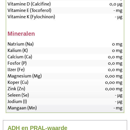
Vitamine D (Calcifine)
0,0
µg
Vitamine E (Tocoferol)
-
mg
Vitamine K (Fylochinon)
-
µg
Mineralen
Natrium (Na)
0
mg
Kalium (K)
0
mg
Calcium (Ca)
0,0
mg
Fosfor (P)
0,0
mg
IJzer (Fe)
0,0
mg
Magnesium (Mg)
0,00
mg
Koper (Cu)
0,00
mg
Zink (Zn)
0,00
mg
Seleen (Se)
-
µg
Jodium (I)
-
µg
Mangaan (Mn)
-
mg
ADH en PRAL-waarde