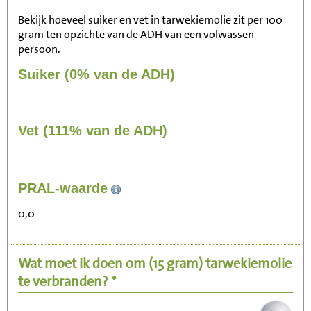
Bekijk hoeveel suiker en vet in tarwekiemolie zit per 100
gram ten opzichte van de ADH van een volwassen
persoon.
Suiker (0% van de ADH)
Vet (111% van de ADH)
96
PRAL-waarde
Zitten, tv kijken
0,0
19
Fietsen (15 km/uur)
Wat moet ik doen om
(15 gram)
tarwekiemolie
23
Wandelen (5 km/uur)
te verbranden? *