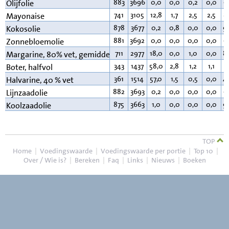
883
3696
0,0
0,0
0,2
0,0
9
Olijfolie
741
3105
12,8
1,7
2,5
2,5
8
Mayonaise
878
3677
0,2
0,8
0,0
0,0
9
Kokosolie
881
3692
0,0
0,0
0,0
0,0
9
Zonnebloemolie
711
2977
18,0
0,0
1,0
0,0
8
Margarine, 80% vet, gemiddeld
343
1437
58,0
2,8
1,2
1,1
3
Boter, halfvol
361
1514
57,0
1,5
0,5
0,0
4
Halvarine, 40 % vet
882
3693
0,2
0,0
0,0
0,0
9
Lijnzaadolie
875
3663
1,0
0,0
0,0
0,0
9
Koolzaadolie
TOP
Home
|
Voedingswaarde
|
Voedingswaarde per portie
|
Top 10
|
Over / Wie is?
|
Bereken
|
Faq
|
Links
|
Nieuws
|
Boeken