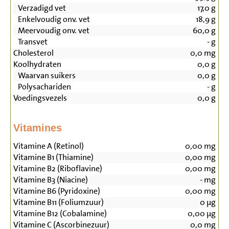
Verzadigd vet
17,0
g
Enkelvoudig onv. vet
18,9
g
Meervoudig onv. vet
60,0
g
Transvet
-
g
Cholesterol
0,0
mg
Koolhydraten
0,0
g
Waarvan suikers
0,0
g
Polysachariden
-
g
Voedingsvezels
0,0
g
Vitamines
Vitamine A (Retinol)
0,00
mg
Vitamine B1 (Thiamine)
0,00
mg
Vitamine B2 (Riboflavine)
0,00
mg
Vitamine B3 (Niacine)
-
mg
Vitamine B6 (Pyridoxine)
0,00
mg
Vitamine B11 (Foliumzuur)
0
µg
Vitamine B12 (Cobalamine)
0,00
µg
Vitamine C (Ascorbinezuur)
0,0
mg