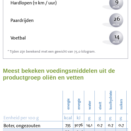
9
Hardlopen (11 km / uur)
26
Paardrijden
14
Voetbal
* Tijden zijn berekend met een gewicht van 75,0 kilogram.
42
Stofzuigen
Meest bekeken voedingsmiddelen uit de
46
Strijken
productgroep oliën en vetten
53
Wassen
koolhydraten
energie
energie
suikers
water
eiwit
v
Eenheid per 100 g
kcal
kJ
g
g
g
g
735
3076
14,1
0,7
0,7
0,7
8
Boter, ongezouten