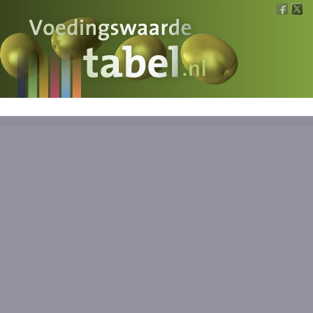
Voedingswaarde
Wat is wat?
Ons voedsel
Bereken
Nieuws
Boeken
Registreren
Inloggen