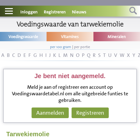
Contact
Inloggen
Registreren
Nieuws
Informatie
Voedingswaarde van tarwekiemolie
Voedingswaarde
Vitamines
Mineralen
Disclaimer
per 100 gram
|
per portie
A
B
C
D
E
F
G
H
I
J
K
L
M
N
O
P
Q
R
S
T
U
V
W
X
Y
Je bent niet aangemeld.
Meld je aan of registreer een account op
Voedingswaardetabel.nl om alle uitgebreide funties te
gebruiken.
Aanmelden
Registreren
Tarwekiemolie