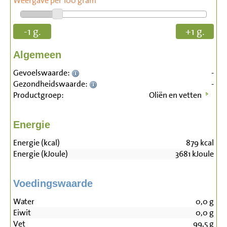
Weergave per 100 gram
-1 g.
+1 g.
Algemeen
Gevoelswaarde:
-
Gezondheidswaarde:
-
Productgroep:
Oliën en vetten
Energie
Energie (kcal)
879
kcal
Energie (kJoule)
3681
kJoule
Voedingswaarde
Water
0,0
g
Eiwit
0,0
g
Vet
99,5
g