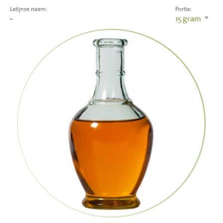
Latijnse naam:
Portie:
-
15
gram