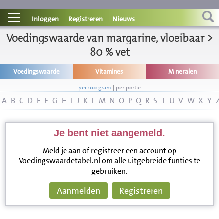
Contact
Inloggen
Registreren
Nieuws
Voedingswaarde van margarine, vloeibaar >
Informatie
80 % vet
Disclaimer
Voedingswaarde
Vitamines
Mineralen
per 100 gram
|
per portie
A
B
C
D
E
F
G
H
I
J
K
L
M
N
O
P
Q
R
S
T
U
V
W
X
Y
Je bent niet aangemeld.
Meld je aan of registreer een account op
Voedingswaardetabel.nl om alle uitgebreide funties te
gebruiken.
Aanmelden
Registreren