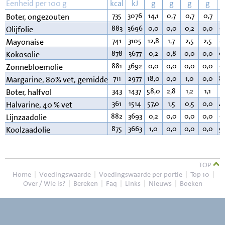
Eenheid per 100 g
kcal
kJ
g
g
g
g
735
3076
14,1
0,7
0,7
0,7
8
Boter, ongezouten
883
3696
0,0
0,0
0,2
0,0
9
Olijfolie
741
3105
12,8
1,7
2,5
2,5
8
Mayonaise
878
3677
0,2
0,8
0,0
0,0
9
Kokosolie
881
3692
0,0
0,0
0,0
0,0
9
Zonnebloemolie
711
2977
18,0
0,0
1,0
0,0
8
Margarine, 80% vet, gemiddeld
343
1437
58,0
2,8
1,2
1,1
3
Boter, halfvol
361
1514
57,0
1,5
0,5
0,0
4
Halvarine, 40 % vet
882
3693
0,2
0,0
0,0
0,0
9
Lijnzaadolie
875
3663
1,0
0,0
0,0
0,0
9
Koolzaadolie
TOP
Home
|
Voedingswaarde
|
Voedingswaarde per portie
|
Top 10
|
Over / Wie is?
|
Bereken
|
Faq
|
Links
|
Nieuws
|
Boeken