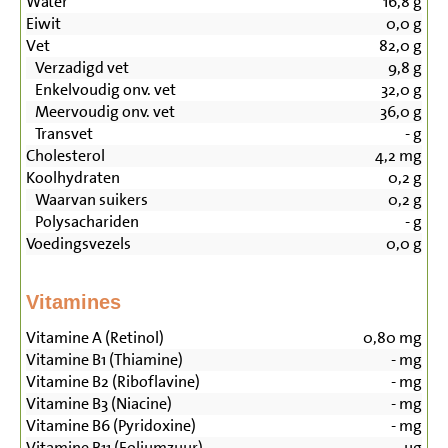
Water
16,8
g
Eiwit
0,0
g
Vet
82,0
g
Verzadigd vet
9,8
g
Enkelvoudig onv. vet
32,0
g
Meervoudig onv. vet
36,0
g
Transvet
-
g
Cholesterol
4,2
mg
Koolhydraten
0,2
g
Waarvan suikers
0,2
g
Polysachariden
-
g
Voedingsvezels
0,0
g
Vitamines
Vitamine A (Retinol)
0,80
mg
Vitamine B1 (Thiamine)
-
mg
Vitamine B2 (Riboflavine)
-
mg
Vitamine B3 (Niacine)
-
mg
Vitamine B6 (Pyridoxine)
-
mg
Vitamine B11 (Foliumzuur)
-
µg