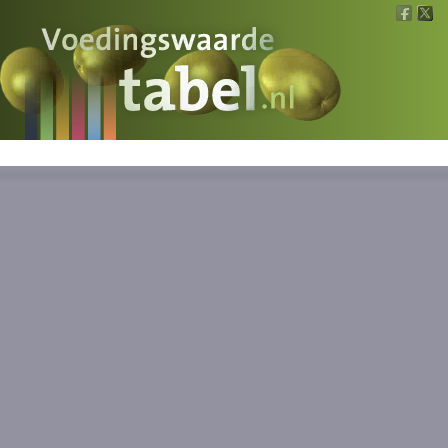
Voedingswaarde
Wat is wat?
Ons voedsel
Bereken
Nieuws
Boeken
Registreren
Inloggen