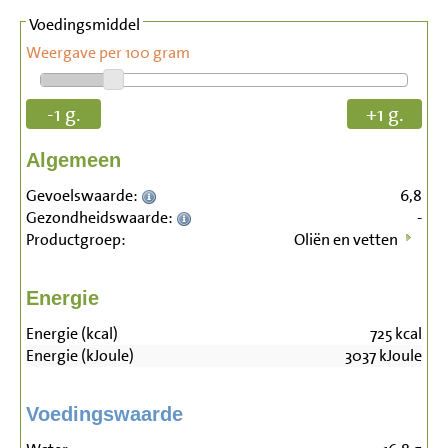
Voedingsmiddel
Weergave per 100 gram
-1 g.
+1 g.
Algemeen
Gevoelswaarde:
6,8
Gezondheidswaarde:
-
Productgroep:
Oliën en vetten
Energie
Energie (kcal)
725
kcal
Energie (kJoule)
3037
kJoule
Voedingswaarde