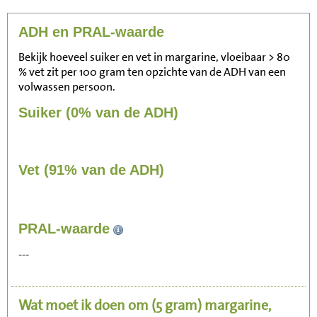
ADH en PRAL-waarde
Bekijk hoeveel suiker en vet in margarine, vloeibaar > 80
% vet zit per 100 gram ten opzichte van de ADH van een
volwassen persoon.
Suiker (0% van de ADH)
Vet (91% van de ADH)
26
PRAL-waarde
Zitten, tv kijken
---
5
Fietsen (15 km/uur)
Wat moet ik doen om
(5 gram)
margarine,
6