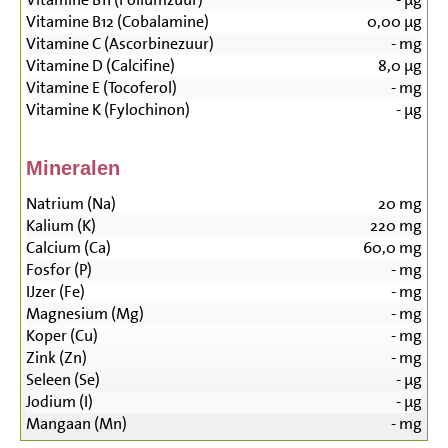
Vitamine B12 (Cobalamine)
0,00
µg
Vitamine C (Ascorbinezuur)
-
mg
Vitamine D (Calcifine)
8,0
µg
Vitamine E (Tocoferol)
-
mg
Vitamine K (Fylochinon)
-
µg
Mineralen
Natrium (Na)
20
mg
Kalium (K)
220
mg
Calcium (Ca)
60,0
mg
Fosfor (P)
-
mg
IJzer (Fe)
-
mg
Magnesium (Mg)
-
mg
Koper (Cu)
-
mg
Zink (Zn)
-
mg
Seleen (Se)
-
µg
Jodium (I)
-
µg
Mangaan (Mn)
-
mg