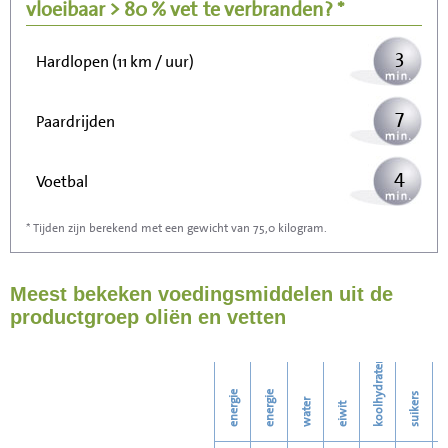
Wandelen (5 km/uur)
vloeibaar > 80 % vet
te verbranden? *
3
Hardlopen (11 km / uur)
7
Paardrijden
4
Voetbal
* Tijden zijn berekend met een gewicht van 75,0 kilogram.
12
Stofzuigen
Meest bekeken voedingsmiddelen uit de
13
Strijken
productgroep oliën en vetten
15
Wassen
koolhydraten
energie
energie
suikers
water
eiwit
v