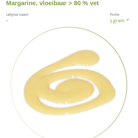
Margarine, vloeibaar > 80 % vet
Latijnse naam:
Portie:
-
5
gram