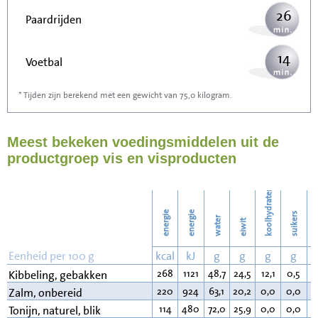
26
Paardrijden
14
Voetbal
* Tijden zijn berekend met een gewicht van 75,0 kilogram.
41
Stofzuigen
Meest bekeken voedingsmiddelen uit de
44
Strijken
productgroep vis en visproducten
51
Wassen
koolhydraten
energie
energie
suikers
water
eiwit
v
Eenheid per 100 g
kcal
kJ
g
g
g
g
268
1121
48,7
24,5
12,1
0,5
1
Kibbeling, gebakken
220
924
63,1
20,2
0,0
0,0
1
Zalm, onbereid
114
480
72,0
25,9
0,0
0,0
1
Tonijn, naturel, blik