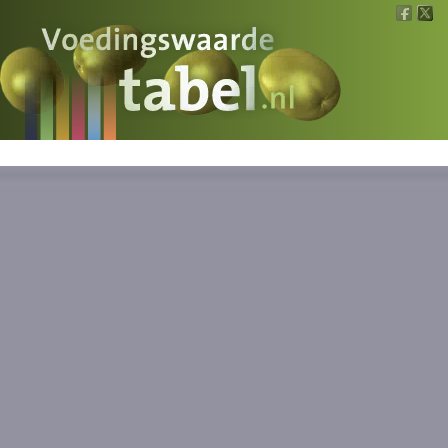
Voedingswaarde
Wat is wat?
Ons voedsel
Bereken
Nieuws
Boeken
Registreren
Inloggen