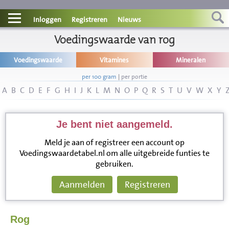
Contact
Inloggen
Registreren
Nieuws
Informatie
Voedingswaarde van rog
Voedingswaarde
Vitamines
Mineralen
Disclaimer
per 100 gram
|
per portie
A
B
C
D
E
F
G
H
I
J
K
L
M
N
O
P
Q
R
S
T
U
V
W
X
Y
Je bent niet aangemeld.
Meld je aan of registreer een account op
Voedingswaardetabel.nl om alle uitgebreide funties te
gebruiken.
Aanmelden
Registreren
Rog