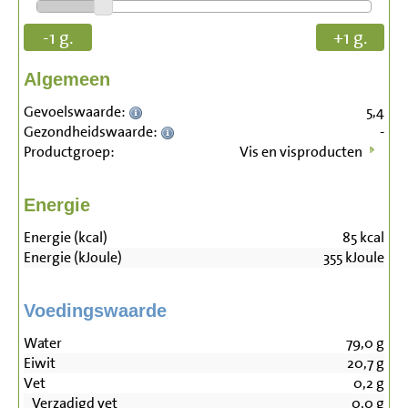
-1 g.
+1 g.
Algemeen
Gevoelswaarde:
5,4
Gezondheidswaarde:
-
Productgroep:
Vis en visproducten
Energie
Energie (kcal)
85
kcal
Energie (kJoule)
355
kJoule
Voedingswaarde
Water
79,0
g
Eiwit
20,7
g
Vet
0,2
g
Verzadigd vet
0,0
g