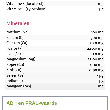
Vitamine E (Tocoferol)
-
mg
Vitamine K (Fylochinon)
-
µg
Mineralen
Natrium (Na)
100
mg
Kalium (K)
300
mg
Calcium (Ca)
20,0
mg
Fosfor (P)
240,0
mg
IJzer (Fe)
1,0
mg
Magnesium (Mg)
25,00
mg
Koper (Cu)
0,10
mg
Zink (Zn)
0,90
mg
Seleen (Se)
-
µg
Jodium (I)
-
µg
Mangaan (Mn)
-
mg
ADH en PRAL-waarde