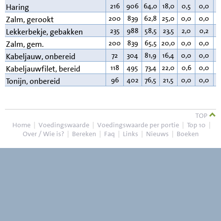
216
906
64,0
18,0
0,5
0,0
1
Haring
200
839
62,8
25,0
0,0
0,0
1
Zalm, gerookt
235
988
58,5
23,5
2,0
0,2
1
Lekkerbekje, gebakken
200
839
65,5
20,0
0,0
0,0
1
Zalm, gem.
72
304
81,9
16,4
0,0
0,0
0
Kabeljauw, onbereid
118
495
73,4
22,0
0,6
0,0
3
Kabeljauwfilet, bereid
96
402
76,5
21,5
0,0
0,0
1
Tonijn, onbereid
TOP
Home
|
Voedingswaarde
|
Voedingswaarde per portie
|
Top 10
|
Over / Wie is?
|
Bereken
|
Faq
|
Links
|
Nieuws
|
Boeken