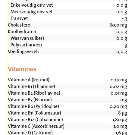
Enkelvoudig onv. vet
0,0
g
Meervoudig onv. vet
0,0
g
Transvet
-
g
Cholesterol
60,0
mg
Koolhydraten
0,0
g
Waarvan suikers
0,0
g
Polysachariden
-
g
Voedingsvezels
0,0
g
Vitamines
Vitamine A (Retinol)
0,01
mg
Vitamine B1 (Thiamine)
0,02
mg
Vitamine B2 (Riboflavine)
0,01
mg
Vitamine B3 (Niacine)
-
mg
Vitamine B6 (Pyridoxine)
0,20
mg
Vitamine B11 (Foliumzuur)
8
µg
Vitamine B12 (Cobalamine)
1,80
µg
Vitamine C (Ascorbinezuur)
1,0
mg
Vitamine D (Calcifine)
1,6
µg