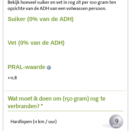
Bekijk hoeveel suiker en vet in rog zit per 100 gram ten
opzichte van de ADH van een volwassen persoon.
Suiker (0% van de ADH)
Vet (0% van de ADH)
93
PRAL-waarde
Zitten, tv kijken
+11,8
19
Fietsen (15 km/uur)
Wat moet ik doen om
(150 gram)
rog
te
23
Wandelen (5 km/uur)
verbranden? *
9
Hardlopen (11 km / uur)