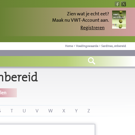
Zien wat je echt eet?
Maak nu VWT-Account aan.
Registreren
Home
>
Voedingswaarde
>
Sardines, onbereid
nbereid
len
S
T
U
V
W
X
Y
Z