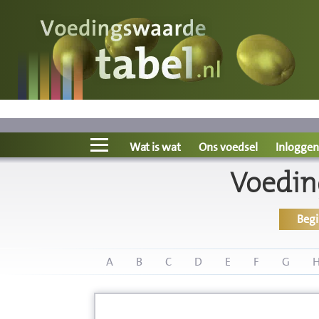
Voedingswaarde
Wat is wat?
Ons voedsel
Wat is wat
Ons voedsel
Inloggen
Voedin
Bereken
Beg
Nieuws
Boeken
A
B
C
D
E
F
G
Registreren