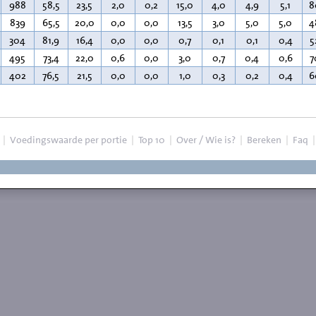
988
58,5
23,5
2,0
0,2
15,0
4,0
4,9
5,1
8
839
65,5
20,0
0,0
0,0
13,5
3,0
5,0
5,0
4
304
81,9
16,4
0,0
0,0
0,7
0,1
0,1
0,4
5
495
73,4
22,0
0,6
0,0
3,0
0,7
0,4
0,6
7
402
76,5
21,5
0,0
0,0
1,0
0,3
0,2
0,4
6
|
Voedingswaarde per portie
|
Top 10
|
Over / Wie is?
|
Bereken
|
Faq