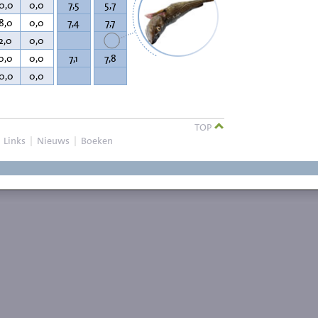
0,0
0,0
7,5
5,7
8,0
0,0
7,4
7,7
2,0
0,0
0,0
0,0
7,1
7,8
0,0
0,0
TOP
|
Links
|
Nieuws
|
Boeken