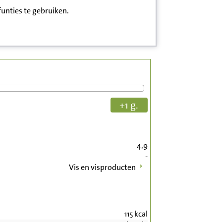
funties te gebruiken.
+1 g.
4,9
-
Vis en visproducten
115
kcal