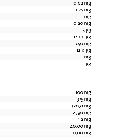
0,02
mg
0,25
mg
-
mg
0,20
mg
5
µg
12,00
µg
0,0
mg
12,0
µg
-
mg
-
µg
100
mg
375
mg
320,0
mg
257,0
mg
1,2
mg
40,00
mg
0,00
mg