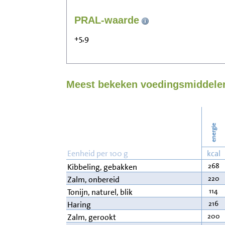
PRAL-waarde
+5,9
Meest bekeken voedingsmiddelen 
energie
Eenheid per 100 g
kcal
268
Kibbeling, gebakken
220
Zalm, onbereid
114
Tonijn, naturel, blik
216
Haring
200
Zalm, gerookt