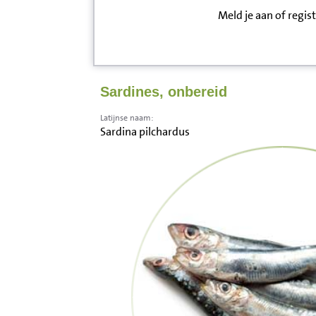
Meld je aan of regis
Inloggen
Contact
Sardines, onbereid
Informatie
Latijnse naam:
Sardina pilchardus
Disclaimer