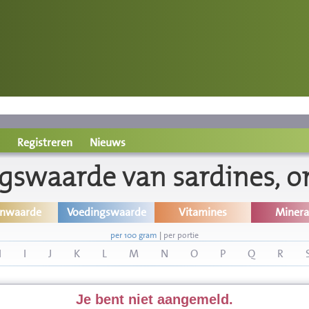
Registreren
Nieuws
gswaarde van sardines, o
inwaarde
Voedingswaarde
Vitamines
Minera
per 100 gram
|
per portie
H
I
J
K
L
M
N
O
P
Q
R
Je bent niet aangemeld.