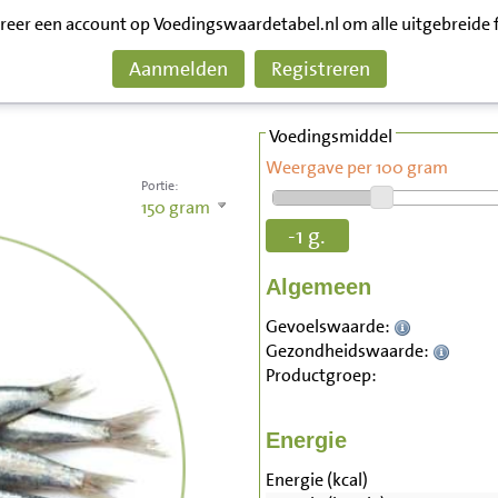
treer een account op Voedingswaardetabel.nl om alle uitgebreide 
Aanmelden
Registreren
Voedingsmiddel
Weergave per 100 gram
Portie:
150
gram
-1 g.
Algemeen
Gevoelswaarde:
Gezondheidswaarde:
Productgroep:
Energie
Energie (kcal)