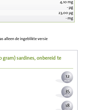
4,10
mg
-
µg
23,00
µg
-
mg
125
s alleen de ingeblikte versie
25
50 gram)
sardines, onbereid
te
31
12
35
18