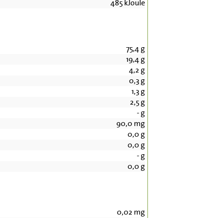
485
kJoule
75,4
g
19,4
g
4,2
g
0,3
g
1,3
g
2,5
g
-
g
90,0
mg
0,0
g
0,0
g
-
g
0,0
g
0,02
mg