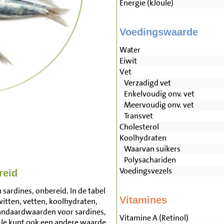
Energie (kJoule)
Voedingswaarde
Water
Eiwit
Vet
Verzadigd vet
Enkelvoudig onv. vet
Meervoudig onv. vet
Transvet
Cholesterol
Koolhydraten
Waarvan suikers
Polysachariden
Voedingsvezels
reid
sardines, onbereid. In de tabel
Vitamines
witten, vetten, koolhydraten,
andaardwaarden voor sardines,
Vitamine A (Retinol)
Je kunt ook een andere waarde