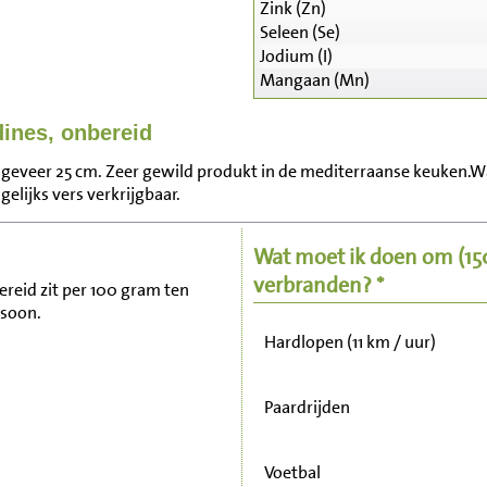
Zink (Zn)
Seleen (Se)
Jodium (I)
Mangaan (Mn)
dines, onbereid
Zitten, tv kijken
ongeveer 25 cm. Zeer gewild produkt in de mediterraanse keuken.Wa
elijks vers verkrijgbaar.
Fietsen (15 km/uur)
Wat moet ik doen om
(1
Wandelen (5 km/uur)
verbranden? *
bereid zit per 100 gram ten
rsoon.
Hardlopen (11 km / uur)
Paardrijden
Voetbal