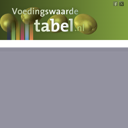
Voedingswaarde
Wat is wat?
Ons voedsel
Bereken
Nieuws
Boeken
Registreren
Inloggen