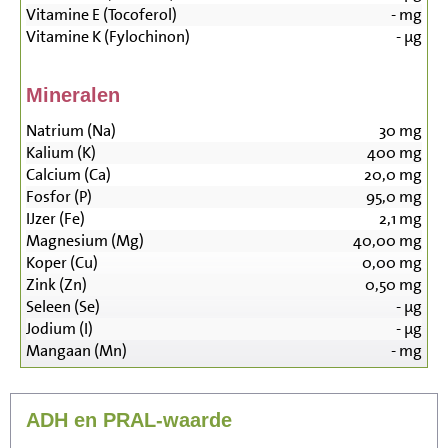
Vitamine E (Tocoferol)
-
mg
Vitamine K (Fylochinon)
-
µg
Mineralen
Natrium (Na)
30
mg
Kalium (K)
400
mg
Calcium (Ca)
20,0
mg
Fosfor (P)
95,0
mg
IJzer (Fe)
2,1
mg
Magnesium (Mg)
40,00
mg
Koper (Cu)
0,00
mg
Zink (Zn)
0,50
mg
Seleen (Se)
-
µg
Jodium (I)
-
µg
Mangaan (Mn)
-
mg
ADH en PRAL-waarde