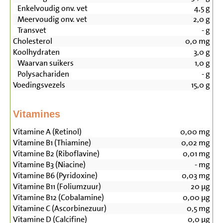
Enkelvoudig onv. vet
4,5
g
Meervoudig onv. vet
2,0
g
Transvet
-
g
Cholesterol
0,0
mg
Koolhydraten
3,0
g
Waarvan suikers
1,0
g
Polysachariden
-
g
Voedingsvezels
15,0
g
Vitamines
Vitamine A (Retinol)
0,00
mg
Vitamine B1 (Thiamine)
0,02
mg
Vitamine B2 (Riboflavine)
0,01
mg
Vitamine B3 (Niacine)
-
mg
Vitamine B6 (Pyridoxine)
0,03
mg
Vitamine B11 (Foliumzuur)
20
µg
Vitamine B12 (Cobalamine)
0,00
µg
Vitamine C (Ascorbinezuur)
0,5
mg
Vitamine D (Calcifine)
0,0
µg