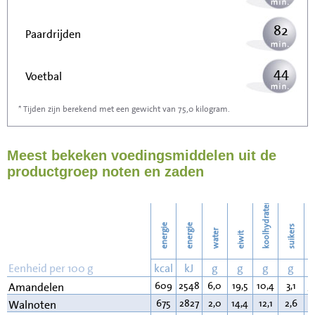
82
Paardrijden
44
Voetbal
* Tijden zijn berekend met een gewicht van 75,0 kilogram.
131
Stofzuigen
Meest bekeken voedingsmiddelen uit de
143
Strijken
productgroep noten en zaden
164
Wassen
koolhydraten
energie
energie
suikers
water
eiwit
v
Eenheid per 100 g
kcal
kJ
g
g
g
g
609
2548
6,0
19,5
10,4
3,1
5
Amandelen
675
2827
2,0
14,4
12,1
2,6
6
Walnoten