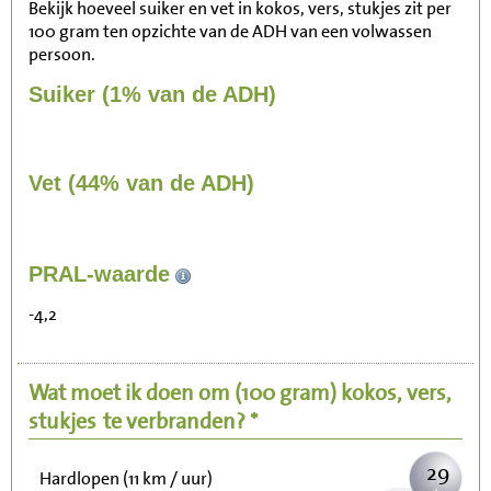
Bekijk hoeveel suiker en vet in kokos, vers, stukjes zit per
100 gram ten opzichte van de ADH van een volwassen
persoon.
Suiker (1% van de ADH)
Vet (44% van de ADH)
298
PRAL-waarde
Zitten, tv kijken
-4,2
60
Fietsen (15 km/uur)
Wat moet ik doen om
(100 gram)
kokos, vers,
73
Wandelen (5 km/uur)
stukjes
te verbranden? *
29
Hardlopen (11 km / uur)