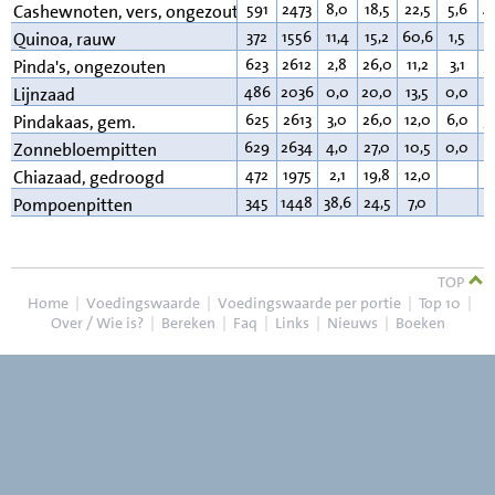
591
2473
8,0
18,5
22,5
5,6
4
Cashewnoten, vers, ongezouten
372
1556
11,4
15,2
60,6
1,5
6
Quinoa, rauw
623
2612
2,8
26,0
11,2
3,1
5
Pinda's, ongezouten
486
2036
0,0
20,0
13,5
0,0
3
Lijnzaad
625
2613
3,0
26,0
12,0
6,0
5
Pindakaas, gem.
629
2634
4,0
27,0
10,5
0,0
5
Zonnebloempitten
472
1975
2,1
19,8
12,0
3
Chiazaad, gedroogd
345
1448
38,6
24,5
7,0
2
Pompoenpitten
TOP
Home
|
Voedingswaarde
|
Voedingswaarde per portie
|
Top 10
|
Over / Wie is?
|
Bereken
|
Faq
|
Links
|
Nieuws
|
Boeken