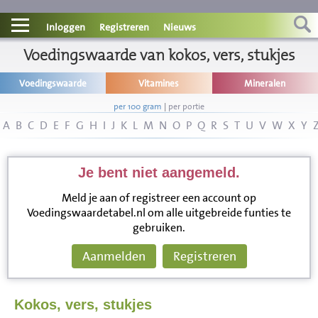
Contact
Inloggen
Registreren
Nieuws
Informatie
Voedingswaarde van kokos, vers, stukjes
Voedingswaarde
Vitamines
Mineralen
Disclaimer
per 100 gram
|
per portie
A
B
C
D
E
F
G
H
I
J
K
L
M
N
O
P
Q
R
S
T
U
V
W
X
Y
Je bent niet aangemeld.
Meld je aan of registreer een account op
Voedingswaardetabel.nl om alle uitgebreide funties te
gebruiken.
Aanmelden
Registreren
Kokos, vers, stukjes