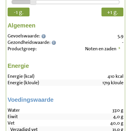
-1 g.
+1 g.
Algemeen
Gevoelswaarde:
5,9
Gezondheidswaarde:
-
Productgroep:
Noten en zaden
Energie
Energie (kcal)
410
kcal
Energie (kJoule)
1719
kJoule
Voedingswaarde
Water
37,0
g
Eiwit
4,0
g
Vet
40,0
g
Verzadigd vet
31,0
g