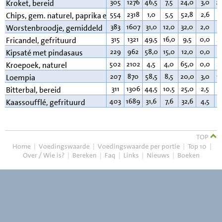
305
1276
46,5
7,5
24,0
3,0
2
Kroket, bereid
554
2318
1,0
5,5
52,8
2,6
3
Chips, gem. naturel, paprika e.d.
383
1607
31,0
12,0
32,0
2,0
2
Worstenbroodje, gemiddeld
315
1321
49,5
16,0
9,5
0,0
2
Fricandel, gefrituurd
229
962
58,0
15,0
12,0
0,0
1
Kipsaté met pindasaus
502
2102
4,5
4,0
65,0
0,0
2
Kroepoek, naturel
207
870
58,5
8,5
20,0
3,0
1
Loempia
311
1306
44,5
10,5
25,0
2,5
1
Bitterbal, bereid
403
1689
31,6
7,6
32,6
4,5
2
Kaassoufflé, gefrituurd
TOP
Home
|
Voedingswaarde
|
Voedingswaarde per portie
|
Top 10
|
Over / Wie is?
|
Bereken
|
Faq
|
Links
|
Nieuws
|
Boeken