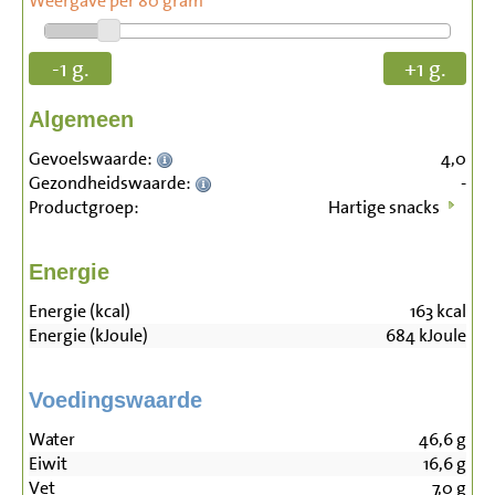
Weergave per 80 gram
-1 g.
+1 g.
Algemeen
Gevoelswaarde:
4,0
Gezondheidswaarde:
-
Productgroep:
Hartige snacks
Energie
Energie (kcal)
163
kcal
Energie (kJoule)
684
kJoule
Voedingswaarde
Water
46,6
g
Eiwit
16,6
g
Vet
7,0
g