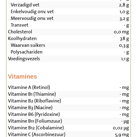
Verzadigd vet
2,8
g
Enkelvoudig onv. vet
1,0
g
Meervoudig onv. vet
3,2
g
Transvet
-
g
Cholesterol
0,0
mg
Koolhydraten
7,8
g
Waarvan suikers
0,3
g
Polysachariden
-
g
Voedingsvezels
1,1
g
Vitamines
Vitamine A (Retinol)
-
mg
Vitamine B1 (Thiamine)
-
mg
Vitamine B2 (Riboflavine)
-
mg
Vitamine B3 (Niacine)
-
mg
Vitamine B6 (Pyridoxine)
-
mg
Vitamine B11 (Foliumzuur)
-
µg
Vitamine B12 (Cobalamine)
0,02
µg
Vitamine C (Ascorbinezuur)
5,9
mg