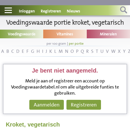
Contact
Inloggen
Registreren
Nieuws
Informatie
Voedingswaarde portie kroket, vegetarisch
Voedingswaarde
Vitamines
Mineralen
Disclaimer
per 100 gram
|
per portie
A
B
C
D
E
F
G
H
I
J
K
L
M
N
O
P
Q
R
S
T
U
V
W
X
Y
Je bent niet aangemeld.
Meld je aan of registreer een account op
Voedingswaardetabel.nl om alle uitgebreide funties te
gebruiken.
Aanmelden
Registreren
Kroket, vegetarisch