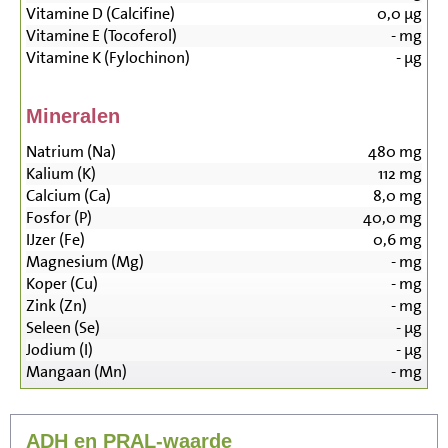
Vitamine D (Calcifine)
0,0
µg
Vitamine E (Tocoferol)
-
mg
Vitamine K (Fylochinon)
-
µg
Mineralen
Natrium (Na)
480
mg
Kalium (K)
112
mg
Calcium (Ca)
8,0
mg
Fosfor (P)
40,0
mg
IJzer (Fe)
0,6
mg
Magnesium (Mg)
-
mg
Koper (Cu)
-
mg
Zink (Zn)
-
mg
Seleen (Se)
-
µg
Jodium (I)
-
µg
Mangaan (Mn)
-
mg
ADH en PRAL-waarde