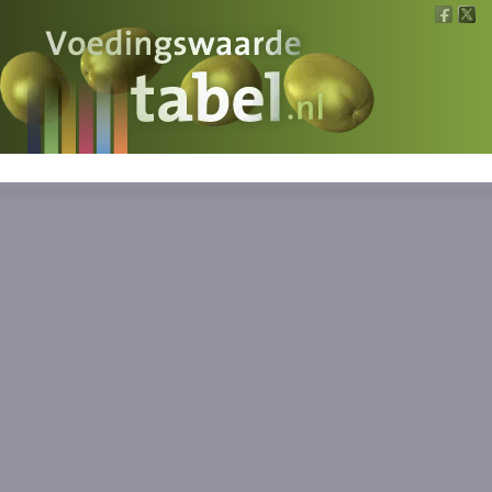
Voedingswaarde
Wat is wat?
Ons voedsel
Bereken
Nieuws
Boeken
Registreren
Inloggen