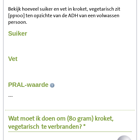
Bekijk hoeveel suiker en vet in kroket, vegetarisch zit
[pp100] ten opzichte van de ADH van een volwassen
persoon.
Suiker
Vet
119
PRAL-waarde
Zitten, tv kijken
---
24
Fietsen (15 km/uur)
Wat moet ik doen om
(80 gram)
kroket,
29
Wandelen (5 km/uur)
vegetarisch
te verbranden? *