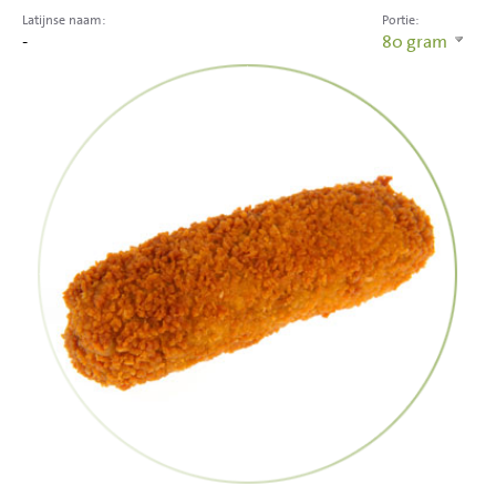
Latijnse naam:
Portie:
-
80
gram