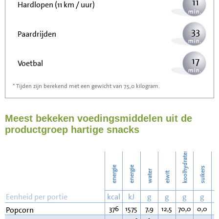
11
Hardlopen (11 km / uur)
33
Paardrijden
17
Voetbal
* Tijden zijn berekend met een gewicht van 75,0 kilogram.
52
Stofzuigen
Meest bekeken voedingsmiddelen uit de
57
Strijken
productgroep hartige snacks
65
Wassen
koolhydraten
energie
energie
suikers
water
eiwit
v
Eenheid per portie
kcal
kJ
g
g
g
g
376
1575
7,9
12,5
70,0
0,0
3
Popcorn