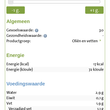
-1 g.
+1 g.
Algemeen
Gevoelswaarde:
7,0
Gezondheidswaarde:
-
Productgroep:
Oliën en vetten
Energie
Energie (kcal)
17
kcal
Energie (kJoule)
72
kJoule
Voedingswaarde
Water
2,9
g
Eiwit
0,1
g
Vet
1,9
g
Verzadigd vet
1,1
g