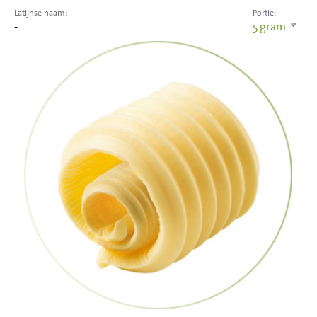
Latijnse naam:
Portie:
-
5
gram