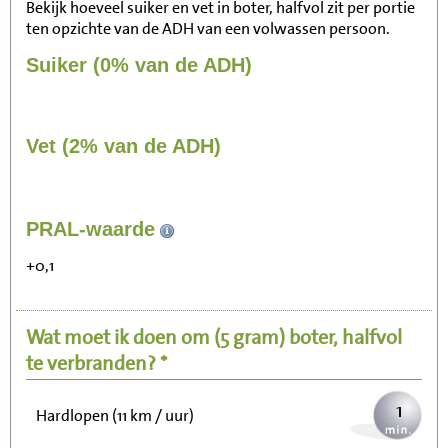
Bekijk hoeveel suiker en vet in boter, halfvol zit per portie
ten opzichte van de ADH van een volwassen persoon.
Suiker (0% van de ADH)
Vet (2% van de ADH)
12
PRAL-waarde
Zitten, tv kijken
+0,1
2
Fietsen (15 km/uur)
Wat moet ik doen om
(5 gram)
boter, halfvol
3
Wandelen (5 km/uur)
te verbranden? *
1
Hardlopen (11 km / uur)