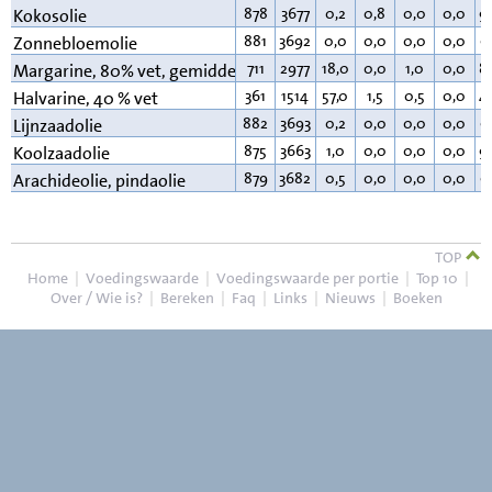
878
3677
0,2
0,8
0,0
0,0
9
Kokosolie
881
3692
0,0
0,0
0,0
0,0
9
Zonnebloemolie
711
2977
18,0
0,0
1,0
0,0
8
Margarine, 80% vet, gemiddeld
361
1514
57,0
1,5
0,5
0,0
4
Halvarine, 40 % vet
882
3693
0,2
0,0
0,0
0,0
9
Lijnzaadolie
875
3663
1,0
0,0
0,0
0,0
9
Koolzaadolie
879
3682
0,5
0,0
0,0
0,0
9
Arachideolie, pindaolie
TOP
Home
|
Voedingswaarde
|
Voedingswaarde per portie
|
Top 10
|
Over / Wie is?
|
Bereken
|
Faq
|
Links
|
Nieuws
|
Boeken