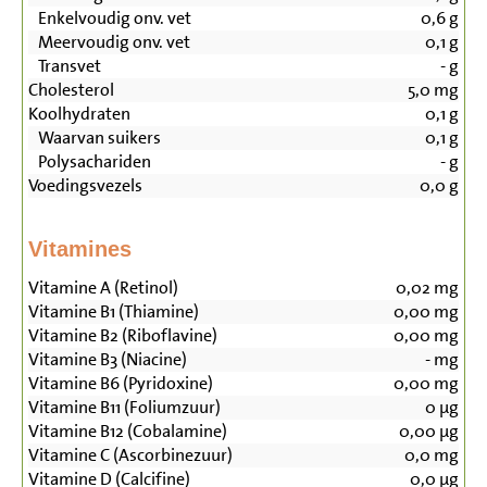
Enkelvoudig onv. vet
0,6
g
Meervoudig onv. vet
0,1
g
Transvet
-
g
Cholesterol
5,0
mg
Koolhydraten
0,1
g
Waarvan suikers
0,1
g
Polysachariden
-
g
Voedingsvezels
0,0
g
Vitamines
Vitamine A (Retinol)
0,02
mg
Vitamine B1 (Thiamine)
0,00
mg
Vitamine B2 (Riboflavine)
0,00
mg
Vitamine B3 (Niacine)
-
mg
Vitamine B6 (Pyridoxine)
0,00
mg
Vitamine B11 (Foliumzuur)
0
µg
Vitamine B12 (Cobalamine)
0,00
µg
Vitamine C (Ascorbinezuur)
0,0
mg
Vitamine D (Calcifine)
0,0
µg