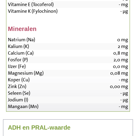
Vitamine E (Tocoferol)
-
mg
Vitamine K (Fylochinon)
-
µg
Mineralen
Natrium (Na)
0
mg
Kalium (K)
2
mg
Calcium (Ca)
0,8
mg
Fosfor (P)
2,0
mg
IJzer (Fe)
0,0
mg
Magnesium (Mg)
0,08
mg
Koper (Cu)
-
mg
Zink (Zn)
0,00
mg
Seleen (Se)
-
µg
Jodium (I)
-
µg
Mangaan (Mn)
-
mg
ADH en PRAL-waarde