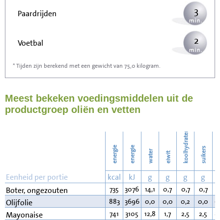
3
Paardrijden
2
Voetbal
* Tijden zijn berekend met een gewicht van 75,0 kilogram.
5
Stofzuigen
Meest bekeken voedingsmiddelen uit de
6
Strijken
productgroep oliën en vetten
7
Wassen
koolhydraten
energie
energie
suikers
water
eiwit
v
Eenheid per portie
kcal
kJ
g
g
g
g
735
3076
14,1
0,7
0,7
0,7
8
Boter, ongezouten
883
3696
0,0
0,0
0,2
0,0
9
Olijfolie
741
3105
12,8
1,7
2,5
2,5
8
Mayonaise