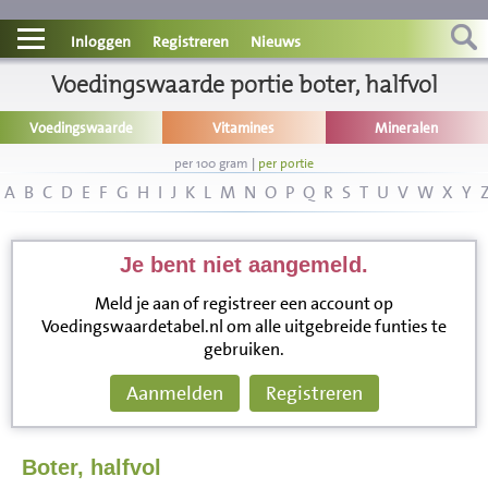
Contact
Inloggen
Registreren
Nieuws
Informatie
Voedingswaarde portie boter, halfvol
Voedingswaarde
Vitamines
Mineralen
Disclaimer
per 100 gram
|
per portie
A
B
C
D
E
F
G
H
I
J
K
L
M
N
O
P
Q
R
S
T
U
V
W
X
Y
Je bent niet aangemeld.
Meld je aan of registreer een account op
Voedingswaardetabel.nl om alle uitgebreide funties te
gebruiken.
Aanmelden
Registreren
Boter, halfvol