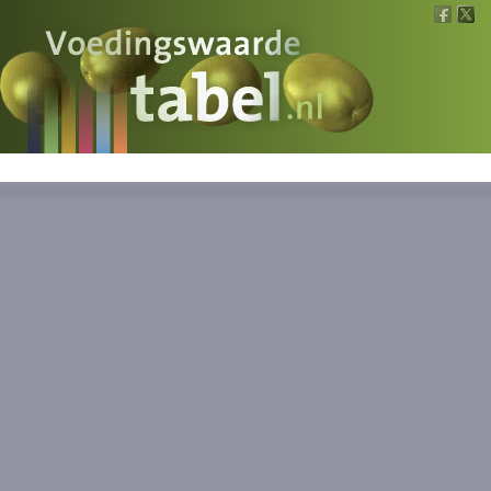
Voedingswaarde
Wat is wat?
Ons voedsel
Bereken
Nieuws
Boeken
Registreren
Inloggen