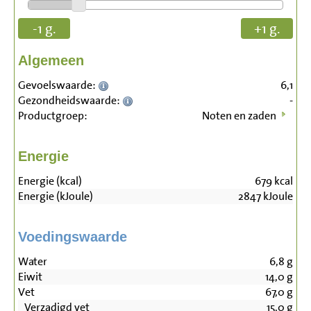
-1 g.
+1 g.
Algemeen
Gevoelswaarde:
6,1
Gezondheidswaarde:
-
Productgroep:
Noten en zaden
Energie
Energie (kcal)
679
kcal
Energie (kJoule)
2847
kJoule
Voedingswaarde
Water
6,8
g
Eiwit
14,0
g
Vet
67,0
g
Verzadigd vet
15,0
g