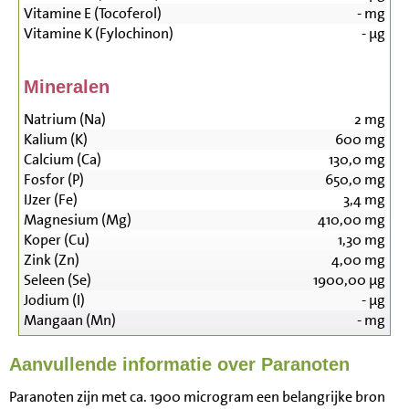
Vitamine E (Tocoferol)
-
mg
Vitamine K (Fylochinon)
-
µg
Mineralen
Natrium (Na)
2
mg
Kalium (K)
600
mg
Calcium (Ca)
130,0
mg
Fosfor (P)
650,0
mg
IJzer (Fe)
3,4
mg
Magnesium (Mg)
410,00
mg
Koper (Cu)
1,30
mg
Zink (Zn)
4,00
mg
Seleen (Se)
1900,00
µg
Jodium (I)
-
µg
Mangaan (Mn)
-
mg
Aanvullende informatie over Paranoten
Paranoten zijn met ca. 1900 microgram een belangrijke bron