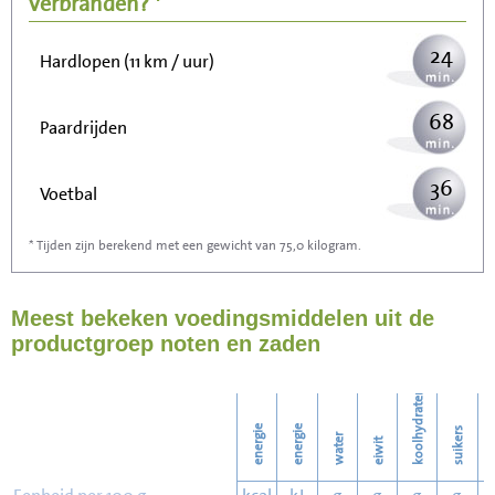
verbranden? *
24
Hardlopen (11 km / uur)
68
Paardrijden
36
Voetbal
* Tijden zijn berekend met een gewicht van 75,0 kilogram.
109
Stofzuigen
Meest bekeken voedingsmiddelen uit de
118
Strijken
productgroep noten en zaden
136
Wassen
koolhydraten
energie
energie
suikers
water
eiwit
v