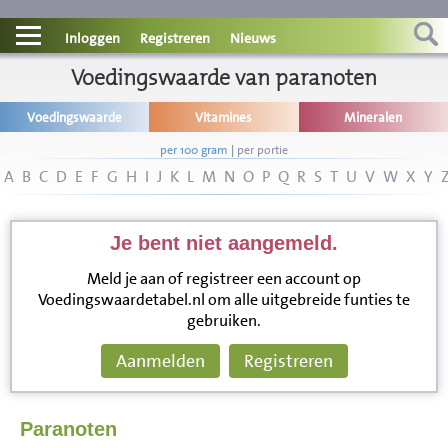
Contact
Inloggen
Registreren
Nieuws
Informatie
Voedingswaarde van paranoten
Voedingswaarde
Vitamines
Mineralen
Disclaimer
per 100 gram
|
per portie
A
B
C
D
E
F
G
H
I
J
K
L
M
N
O
P
Q
R
S
T
U
V
W
X
Y
Je bent niet aangemeld.
Meld je aan of registreer een account op
Voedingswaardetabel.nl om alle uitgebreide funties te
gebruiken.
Aanmelden
Registreren
Paranoten