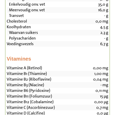
Enkelvoudig onv. vet
35,0
g
Meervoudig onv. vet
16,0
g
Transvet
-
g
Cholesterol
0,0
mg
Koolhydraten
4,5
g
Waarvan suikers
2,3
g
Polysachariden
-
g
Voedingsvezels
6,7
g
Vitamines
Vitamine A (Retinol)
0,00
mg
Vitamine B1 (Thiamine)
1,00
mg
Vitamine B2 (Riboflavine)
0,04
mg
Vitamine B3 (Niacine)
-
mg
Vitamine B6 (Pyridoxine)
0,11
mg
Vitamine B11 (Foliumzuur)
15
µg
Vitamine B12 (Cobalamine)
0,00
µg
Vitamine C (Ascorbinezuur)
0,7
mg
Vitamine D (Calcifine)
0,0
µg