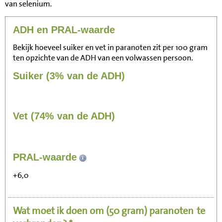
van selenium.
ADH en PRAL-waarde
Bekijk hoeveel suiker en vet in paranoten zit per 100 gram
ten opzichte van de ADH van een volwassen persoon.
Suiker (3% van de ADH)
Vet (74% van de ADH)
247
PRAL-waarde
Zitten, tv kijken
+6,0
49
Fietsen (15 km/uur)
Wat moet ik doen om
(50 gram)
paranoten
te
60
Wandelen (5 km/uur)