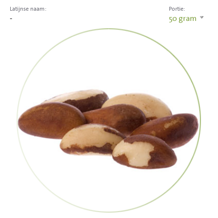
Latijnse naam:
Portie:
-
50
gram