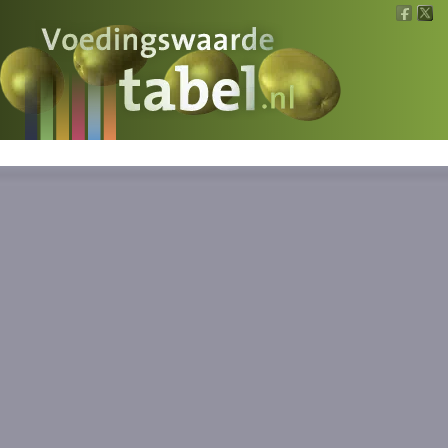
Voedingswaarde
Wat is wat?
Ons voedsel
Bereken
Nieuws
Boeken
Registreren
Inloggen