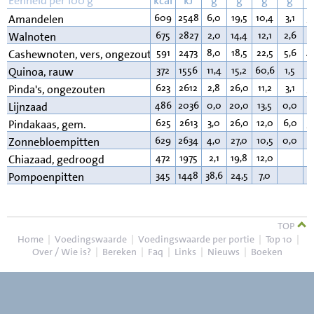
Eenheid per 100 g
kcal
kJ
g
g
g
g
609
2548
6,0
19,5
10,4
3,1
5
Amandelen
675
2827
2,0
14,4
12,1
2,6
6
Walnoten
591
2473
8,0
18,5
22,5
5,6
4
Cashewnoten, vers, ongezouten
372
1556
11,4
15,2
60,6
1,5
6
Quinoa, rauw
623
2612
2,8
26,0
11,2
3,1
5
Pinda's, ongezouten
486
2036
0,0
20,0
13,5
0,0
3
Lijnzaad
625
2613
3,0
26,0
12,0
6,0
5
Pindakaas, gem.
629
2634
4,0
27,0
10,5
0,0
5
Zonnebloempitten
472
1975
2,1
19,8
12,0
3
Chiazaad, gedroogd
345
1448
38,6
24,5
7,0
2
Pompoenpitten
TOP
Home
|
Voedingswaarde
|
Voedingswaarde per portie
|
Top 10
|
Over / Wie is?
|
Bereken
|
Faq
|
Links
|
Nieuws
|
Boeken