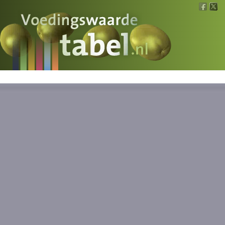
Voedingswaarde
Wat is wat?
Ons voedsel
Bereken
Nieuws
Boeken
Registreren
Inloggen