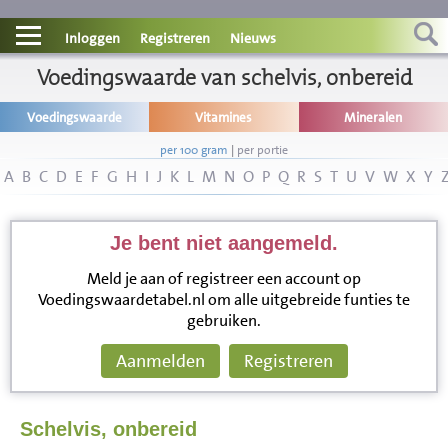
Contact
Inloggen
Registreren
Nieuws
Informatie
Voedingswaarde van schelvis, onbereid
Voedingswaarde
Vitamines
Mineralen
Disclaimer
per 100 gram
|
per portie
A
B
C
D
E
F
G
H
I
J
K
L
M
N
O
P
Q
R
S
T
U
V
W
X
Y
Je bent niet aangemeld.
Meld je aan of registreer een account op
Voedingswaardetabel.nl om alle uitgebreide funties te
gebruiken.
Aanmelden
Registreren
Schelvis, onbereid