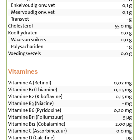
Enkelvoudig onv. vet
0,1
g
Meervoudig onv. vet
0,1
g
Transvet
-
g
Cholesterol
55,0
mg
Koolhydraten
0,0
g
Waarvan suikers
0,0
g
Polysachariden
-
g
Voedingsvezels
0,0
g
Vitamines
Vitamine A (Retinol)
0,02
mg
Vitamine B1 (Thiamine)
0,05
mg
Vitamine B2 (Riboflavine)
0,15
mg
Vitamine B3 (Niacine)
-
mg
Vitamine B6 (Pyridoxine)
0,20
mg
Vitamine B11 (Foliumzuur)
5
µg
Vitamine B12 (Cobalamine)
2,00
µg
Vitamine C (Ascorbinezuur)
0,0
mg
Vitamine D (Calcifine)
-
µg