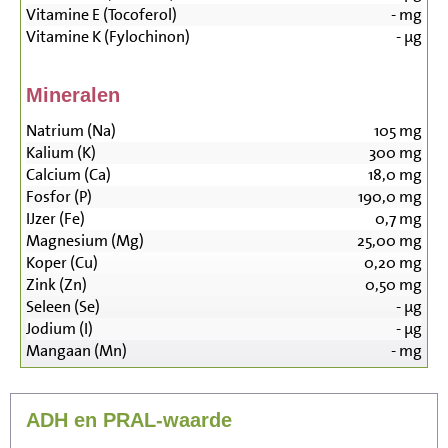
Vitamine E (Tocoferol)
-
mg
Vitamine K (Fylochinon)
-
µg
Mineralen
Natrium (Na)
105
mg
Kalium (K)
300
mg
Calcium (Ca)
18,0
mg
Fosfor (P)
190,0
mg
IJzer (Fe)
0,7
mg
Magnesium (Mg)
25,00
mg
Koper (Cu)
0,20
mg
Zink (Zn)
0,50
mg
Seleen (Se)
-
µg
Jodium (I)
-
µg
Mangaan (Mn)
-
mg
ADH en PRAL-waarde