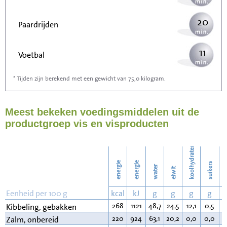
20
Paardrijden
11
Voetbal
* Tijden zijn berekend met een gewicht van 75,0 kilogram.
32
Stofzuigen
Meest bekeken voedingsmiddelen uit de
34
Strijken
productgroep vis en visproducten
40
Wassen
koolhydraten
energie
energie
suikers
water
eiwit
v
Eenheid per 100 g
kcal
kJ
g
g
g
g
268
1121
48,7
24,5
12,1
0,5
1
Kibbeling, gebakken
220
924
63,1
20,2
0,0
0,0
1
Zalm, onbereid