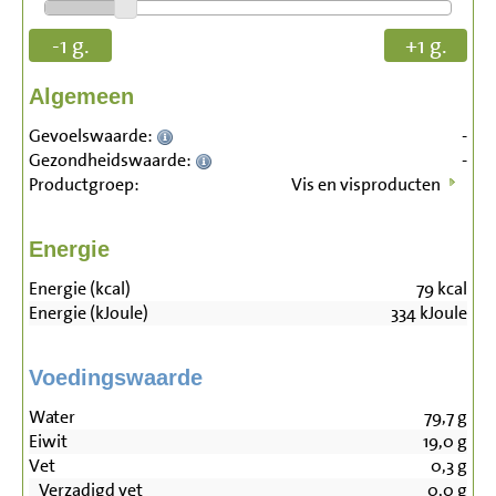
-1 g.
+1 g.
Algemeen
Gevoelswaarde:
-
Gezondheidswaarde:
-
Productgroep:
Vis en visproducten
Energie
Energie (kcal)
79
kcal
Energie (kJoule)
334
kJoule
Voedingswaarde
Water
79,7
g
Eiwit
19,0
g
Vet
0,3
g
Verzadigd vet
0,0
g