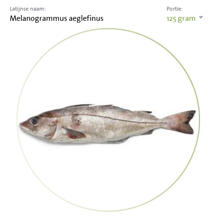
Latijnse naam:
Portie:
Melanogrammus aeglefinus
125
gram