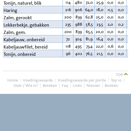
114
480
72,0
25,9
0,0
0,0
1
Tonijn, naturel, blik
216
906
64,0
18,0
0,5
0,0
1
Haring
200
839
62,8
25,0
0,0
0,0
1
Zalm, gerookt
235
988
58,5
23,5
2,0
0,2
1
Lekkerbekje, gebakken
200
839
65,5
20,0
0,0
0,0
1
Zalm, gem.
72
304
81,9
16,4
0,0
0,0
0
Kabeljauw, onbereid
118
495
73,4
22,0
0,6
0,0
3
Kabeljauwfilet, bereid
96
402
76,5
21,5
0,0
0,0
1
Tonijn, onbereid
TOP
Home
|
Voedingswaarde
|
Voedingswaarde per portie
|
Top 10
|
Over / Wie is?
|
Bereken
|
Faq
|
Links
|
Nieuws
|
Boeken