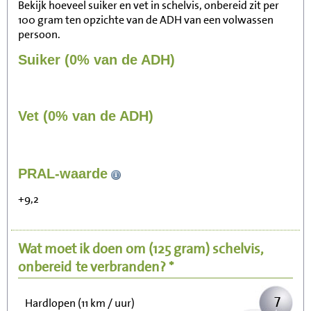
Bekijk hoeveel suiker en vet in schelvis, onbereid zit per
100 gram ten opzichte van de ADH van een volwassen
persoon.
Suiker (0% van de ADH)
Vet (0% van de ADH)
72
PRAL-waarde
Zitten, tv kijken
+9,2
14
Fietsen (15 km/uur)
Wat moet ik doen om
(125 gram)
schelvis,
18
Wandelen (5 km/uur)
onbereid
te verbranden? *
7
Hardlopen (11 km / uur)