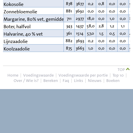
878
3677
0,2
0,8
0,0
0,0
9
Kokosolie
881
3692
0,0
0,0
0,0
0,0
9
Zonnebloemolie
711
2977
18,0
0,0
1,0
0,0
8
Margarine, 80% vet, gemiddeld
343
1437
58,0
2,8
1,2
1,1
3
Boter, halfvol
361
1514
57,0
1,5
0,5
0,0
4
Halvarine, 40 % vet
882
3693
0,2
0,0
0,0
0,0
9
Lijnzaadolie
875
3663
1,0
0,0
0,0
0,0
9
Koolzaadolie
TOP
Home
|
Voedingswaarde
|
Voedingswaarde per portie
|
Top 10
|
Over / Wie is?
|
Bereken
|
Faq
|
Links
|
Nieuws
|
Boeken