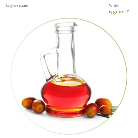
Latijnse naam:
Portie:
-
15
gram