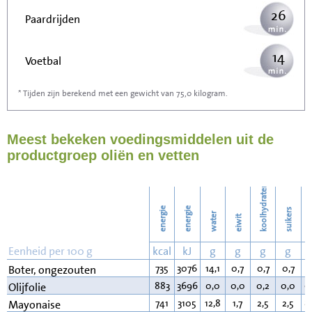
26
Paardrijden
14
Voetbal
* Tijden zijn berekend met een gewicht van 75,0 kilogram.
42
Stofzuigen
Meest bekeken voedingsmiddelen uit de
46
Strijken
productgroep oliën en vetten
52
Wassen
koolhydraten
energie
energie
suikers
water
eiwit
v
Eenheid per 100 g
kcal
kJ
g
g
g
g
735
3076
14,1
0,7
0,7
0,7
8
Boter, ongezouten
883
3696
0,0
0,0
0,2
0,0
9
Olijfolie
741
3105
12,8
1,7
2,5
2,5
8
Mayonaise