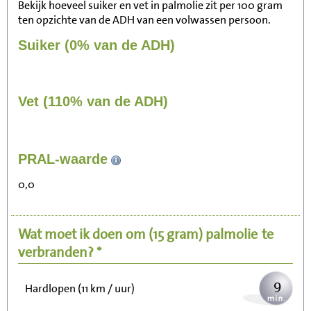
Bekijk hoeveel suiker en vet in palmolie zit per 100 gram
ten opzichte van de ADH van een volwassen persoon.
Suiker (0% van de ADH)
Vet (110% van de ADH)
95
PRAL-waarde
Zitten, tv kijken
0,0
19
Fietsen (15 km/uur)
Wat moet ik doen om
(15 gram)
palmolie
te
23
Wandelen (5 km/uur)
verbranden? *
9
Hardlopen (11 km / uur)