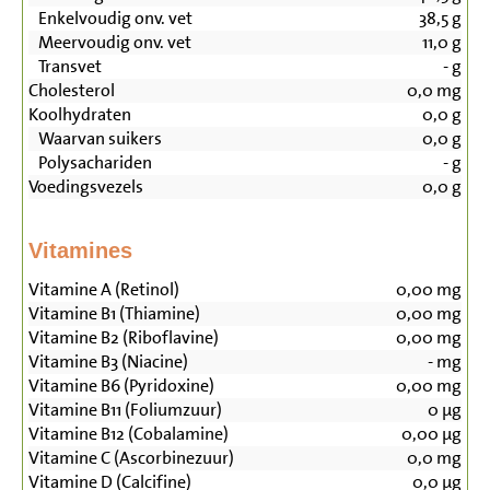
Enkelvoudig onv. vet
38,5
g
Meervoudig onv. vet
11,0
g
Transvet
-
g
Cholesterol
0,0
mg
Koolhydraten
0,0
g
Waarvan suikers
0,0
g
Polysachariden
-
g
Voedingsvezels
0,0
g
Vitamines
Vitamine A (Retinol)
0,00
mg
Vitamine B1 (Thiamine)
0,00
mg
Vitamine B2 (Riboflavine)
0,00
mg
Vitamine B3 (Niacine)
-
mg
Vitamine B6 (Pyridoxine)
0,00
mg
Vitamine B11 (Foliumzuur)
0
µg
Vitamine B12 (Cobalamine)
0,00
µg
Vitamine C (Ascorbinezuur)
0,0
mg
Vitamine D (Calcifine)
0,0
µg