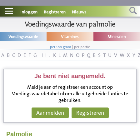
Contact
Inloggen
Registreren
Nieuws
Informatie
Voedingswaarde van palmolie
Voedingswaarde
Vitamines
Mineralen
Disclaimer
per 100 gram
|
per portie
A
B
C
D
E
F
G
H
I
J
K
L
M
N
O
P
Q
R
S
T
U
V
W
X
Y
Je bent niet aangemeld.
Meld je aan of registreer een account op
Voedingswaardetabel.nl om alle uitgebreide funties te
gebruiken.
Aanmelden
Registreren
Palmolie