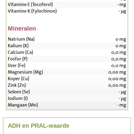
Vitamine E (Tocoferol)
-
mg
Vitamine K (Fylochinon)
-
µg
Mineralen
Natrium (Na)
0
mg
Kalium (K)
0
mg
Calcium (Ca)
0,0
mg
Fosfor (P)
0,0
mg
IJzer (Fe)
0,0
mg
Magnesium (Mg)
0,00
mg
Koper (Cu)
0,00
mg
Zink (Zn)
0,00
mg
Seleen (Se)
-
µg
Jodium (I)
-
µg
Mangaan (Mn)
-
mg
ADH en PRAL-waarde