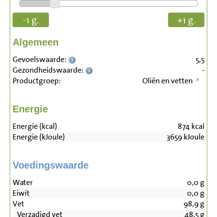
-1 g.
+1 g.
Algemeen
Gevoelswaarde:
5,5
Gezondheidswaarde:
-
Productgroep:
Oliën en vetten
Energie
Energie (kcal)
874
kcal
Energie (kJoule)
3659
kJoule
Voedingswaarde
Water
0,0
g
Eiwit
0,0
g
Vet
98,9
g
Verzadigd vet
48,5
g