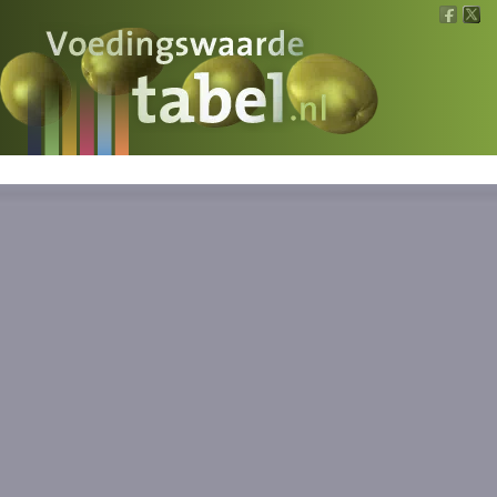
Voedingswaarde
Wat is wat?
Ons voedsel
Bereken
Nieuws
Boeken
Registreren
Inloggen