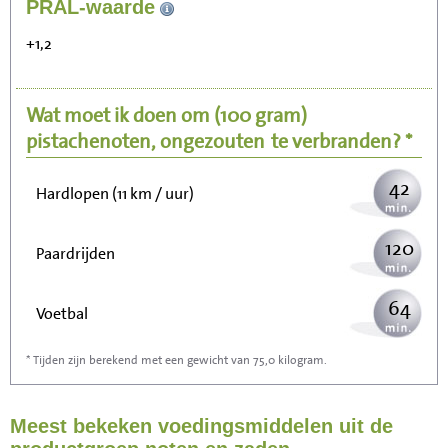
437
PRAL-waarde
Zitten, tv kijken
+1,2
87
Fietsen (15 km/uur)
Wat moet ik doen om
(100 gram)
107
Wandelen (5 km/uur)
pistachenoten, ongezouten
te verbranden? *
42
Hardlopen (11 km / uur)
120
Paardrijden
64
Voetbal
* Tijden zijn berekend met een gewicht van 75,0 kilogram.
192
Stofzuigen
Meest bekeken voedingsmiddelen uit de
209
Strijken