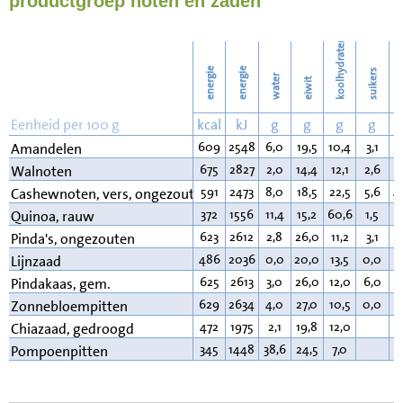
productgroep noten en zaden
240
Wassen
koolhydraten
energie
energie
suikers
water
eiwit
v
Eenheid per 100 g
kcal
kJ
g
g
g
g
609
2548
6,0
19,5
10,4
3,1
5
Amandelen
675
2827
2,0
14,4
12,1
2,6
6
Walnoten
591
2473
8,0
18,5
22,5
5,6
4
Cashewnoten, vers, ongezouten
372
1556
11,4
15,2
60,6
1,5
6
Quinoa, rauw
623
2612
2,8
26,0
11,2
3,1
5
Pinda's, ongezouten
486
2036
0,0
20,0
13,5
0,0
3
Lijnzaad
625
2613
3,0
26,0
12,0
6,0
5
Pindakaas, gem.
629
2634
4,0
27,0
10,5
0,0
5
Zonnebloempitten
472
1975
2,1
19,8
12,0
3
Chiazaad, gedroogd
345
1448
38,6
24,5
7,0
2
Pompoenpitten