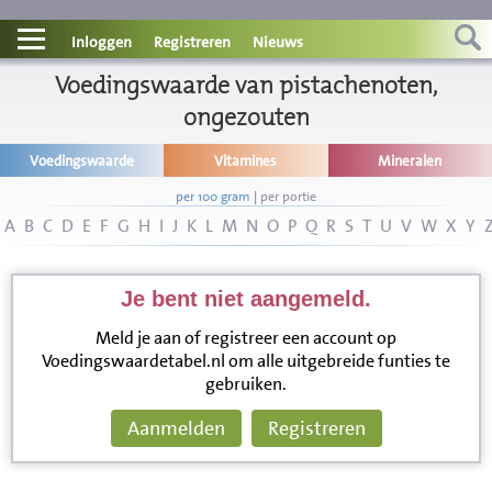
Contact
Inloggen
Registreren
Nieuws
Informatie
Voedingswaarde van pistachenoten,
ongezouten
Disclaimer
Voedingswaarde
Vitamines
Mineralen
per 100 gram
|
per portie
A
B
C
D
E
F
G
H
I
J
K
L
M
N
O
P
Q
R
S
T
U
V
W
X
Y
Je bent niet aangemeld.
Meld je aan of registreer een account op
Voedingswaardetabel.nl om alle uitgebreide funties te
gebruiken.
Aanmelden
Registreren