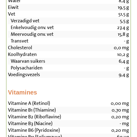
Water
8,4
g
Eiwit
19,5
g
Vet
51,5
g
Verzadigd vet
5,5
g
Enkelvoudig onv. vet
27,4
g
Meervoudig onv. vet
15,8
g
Transvet
-
g
Cholesterol
0,0
mg
Koolhydraten
10,2
g
Waarvan suikers
6,4
g
Polysachariden
-
g
Voedingsvezels
9,4
g
Vitamines
Vitamine A (Retinol)
0,00
mg
Vitamine B1 (Thiamine)
0,70
mg
Vitamine B2 (Riboflavine)
0,20
mg
Vitamine B3 (Niacine)
-
mg
Vitamine B6 (Pyridoxine)
0,20
mg
Vitamine B11 (Foliumzuur)
60
µg