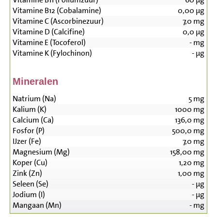
Vitamine B12 (Cobalamine)
0,00
µg
Vitamine C (Ascorbinezuur)
7,0
mg
Vitamine D (Calcifine)
0,0
µg
Vitamine E (Tocoferol)
-
mg
Vitamine K (Fylochinon)
-
µg
Mineralen
Natrium (Na)
5
mg
Kalium (K)
1000
mg
Calcium (Ca)
136,0
mg
Fosfor (P)
500,0
mg
IJzer (Fe)
7,0
mg
Magnesium (Mg)
158,00
mg
Koper (Cu)
1,20
mg
Zink (Zn)
1,00
mg
Seleen (Se)
-
µg
Jodium (I)
-
µg
Mangaan (Mn)
-
mg