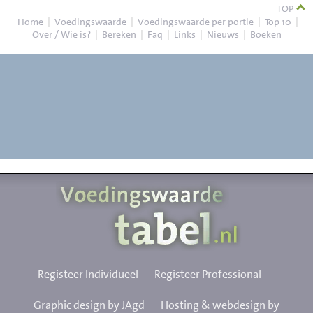
TOP
Home
|
Voedingswaarde
|
Voedingswaarde per portie
|
Top 10
|
Over / Wie is?
|
Bereken
|
Faq
|
Links
|
Nieuws
|
Boeken
Registeer Individueel
Registeer Professional
Graphic design by JAgd
Hosting & webdesign by