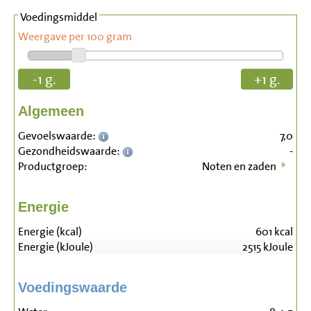
Voedingsmiddel
Weergave per 100 gram
-1 g.
+1 g.
Algemeen
Gevoelswaarde:
7,0
Gezondheidswaarde:
-
Productgroep:
Noten en zaden
Energie
Energie (kcal)
601
kcal
Energie (kJoule)
2515
kJoule
Voedingswaarde