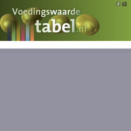
Voedingswaarde
Wat is wat?
Ons voedsel
Bereken
Nieuws
Boeken
Registreren
Inloggen