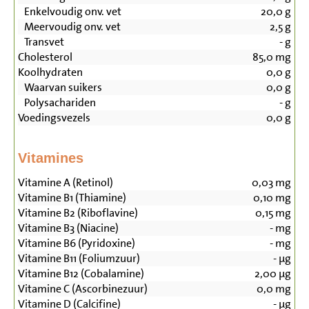
Enkelvoudig onv. vet
20,0
g
Meervoudig onv. vet
2,5
g
Transvet
-
g
Cholesterol
85,0
mg
Koolhydraten
0,0
g
Waarvan suikers
0,0
g
Polysachariden
-
g
Voedingsvezels
0,0
g
Vitamines
Vitamine A (Retinol)
0,03
mg
Vitamine B1 (Thiamine)
0,10
mg
Vitamine B2 (Riboflavine)
0,15
mg
Vitamine B3 (Niacine)
-
mg
Vitamine B6 (Pyridoxine)
-
mg
Vitamine B11 (Foliumzuur)
-
µg
Vitamine B12 (Cobalamine)
2,00
µg
Vitamine C (Ascorbinezuur)
0,0
mg
Vitamine D (Calcifine)
-
µg