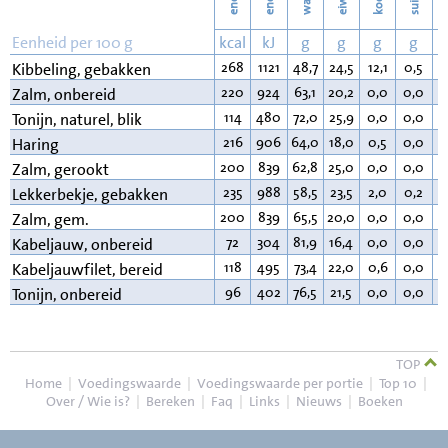
eiwit
v
Eenheid per 100 g
kcal
kJ
g
g
g
g
268
1121
48,7
24,5
12,1
0,5
1
Kibbeling, gebakken
220
924
63,1
20,2
0,0
0,0
1
Zalm, onbereid
114
480
72,0
25,9
0,0
0,0
1
Tonijn, naturel, blik
216
906
64,0
18,0
0,5
0,0
1
Haring
200
839
62,8
25,0
0,0
0,0
1
Zalm, gerookt
235
988
58,5
23,5
2,0
0,2
1
Lekkerbekje, gebakken
200
839
65,5
20,0
0,0
0,0
1
Zalm, gem.
72
304
81,9
16,4
0,0
0,0
0
Kabeljauw, onbereid
118
495
73,4
22,0
0,6
0,0
3
Kabeljauwfilet, bereid
96
402
76,5
21,5
0,0
0,0
1
Tonijn, onbereid
TOP
Home
|
Voedingswaarde
|
Voedingswaarde per portie
|
Top 10
|
Over / Wie is?
|
Bereken
|
Faq
|
Links
|
Nieuws
|
Boeken