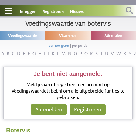
Contact
Inloggen
Registreren
Nieuws
Informatie
Voedingswaarde van botervis
Voedingswaarde
Vitamines
Mineralen
Disclaimer
per 100 gram
|
per portie
A
B
C
D
E
F
G
H
I
J
K
L
M
N
O
P
Q
R
S
T
U
V
W
X
Y
Je bent niet aangemeld.
Meld je aan of registreer een account op
Voedingswaardetabel.nl om alle uitgebreide funties te
gebruiken.
Aanmelden
Registreren
Botervis