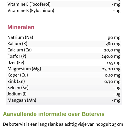
Vitamine E (Tocoferol)
-
mg
Vitamine K (Fylochinon)
-
µg
Mineralen
Natrium (Na)
90
mg
Kalium (K)
380
mg
Calcium (Ca)
20,0
mg
Fosfor (P)
240,0
mg
IJzer (Fe)
0,5
mg
Magnesium (Mg)
25,00
mg
Koper (Cu)
0,10
mg
Zink (Zn)
0,70
mg
Seleen (Se)
-
µg
Jodium (I)
-
µg
Mangaan (Mn)
-
mg
Aanvullende informatie over Botervis
De botervis is een lang slank aalachtig visje van hooguit 25 cm