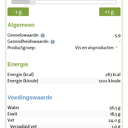
-1 g.
+1 g.
Algemeen
Gevoelswaarde:
5,9
Gezondheidswaarde:
-
Productgroep:
Vis en visproducten
Energie
Energie (kcal)
287
kcal
Energie (kJoule)
1202
kJoule
Voedingswaarde
Water
56,5
g
Eiwit
18,5
g
Vet
24,0
g
Verzadigd vet
1,0
g