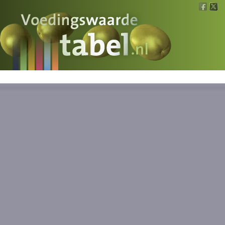
Voedingswaarde
Wat is wat?
Ons voedsel
Bereken
Nieuws
Boeken
Registreren
Inloggen