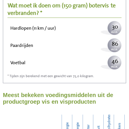
Wat moet ik doen om
(150 gram)
botervis
te
77
Wandelen (5 km/uur)
verbranden? *
30
Hardlopen (11 km / uur)
86
Paardrijden
46
Voetbal
* Tijden zijn berekend met een gewicht van 75,0 kilogram.
138
Stofzuigen
Meest bekeken voedingsmiddelen uit de
150
Strijken
productgroep vis en visproducten
172
Wassen
koolhydraten
energie
energie
suikers
water