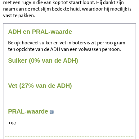
met een rugvin die van kop tot staart loopt. Hij dankt zijn
naam aan de met slijm bedekte huid, waardoor hij moeilijk is
vast te pakken.
ADH en PRAL-waarde
Bekijk hoeveel suiker en vet in botervis zit per 100 gram
ten opzichte van de ADH van een volwassen persoon.
Suiker (0% van de ADH)
Vet (27% van de ADH)
313
PRAL-waarde
Zitten, tv kijken
+9,1
63
Fietsen (15 km/uur)