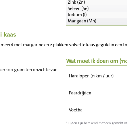
Zink (Zn)
Seleen (Se)
Jodium (I)
Mangaan (Mn)
Zitten, tv kijken
i kaas
Fietsen (15 km/uur)
meerd met margarine en 2 plakken volvette kaas gegrild in een tost
Wandelen (5 km/uur)
Wat moet ik doen om
(1
t per 100 gram ten opzichte van
Hardlopen (11 km / uur)
Paardrijden
Voetbal
* Tijden zijn berekend met een gewicht v
Stofzuigen