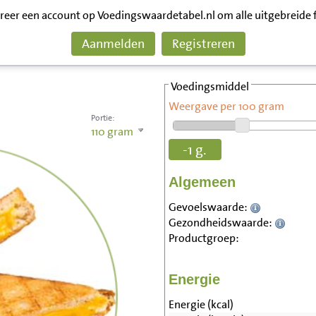
treer een account op Voedingswaardetabel.nl om alle uitgebreide 
Aanmelden
Registreren
Voedingsmiddel
Weergave per 100 gram
Portie:
110
gram
-1 g.
Algemeen
Gevoelswaarde:
Gezondheidswaarde:
Productgroep:
Energie
Energie (kcal)