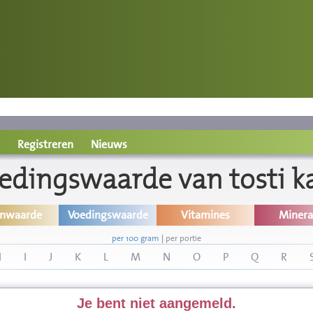
Registreren
Nieuws
edingswaarde van tosti k
inwaarde
Voedingswaarde
Vitamines
Minera
per 100 gram
|
per portie
H
I
J
K
L
M
N
O
P
Q
R
Je bent niet aangemeld.