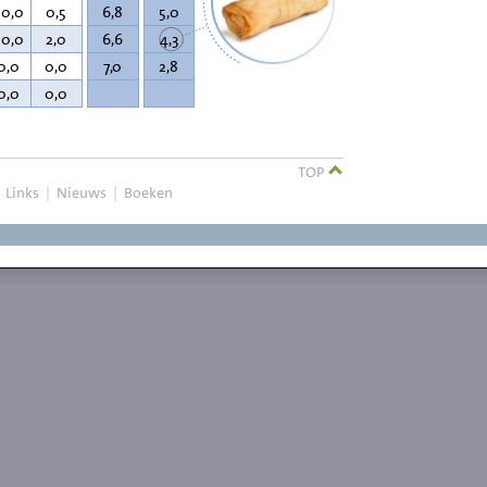
00,0
0,5
6,8
5,0
00,0
2,0
6,6
4,3
0,0
0,0
7,0
2,8
0,0
0,0
TOP
|
Links
|
Nieuws
|
Boeken