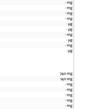
-
mg
-
mg
-
mg
-
mg
-
µg
-
µg
-
mg
-
µg
-
mg
-
µg
740
mg
140
mg
-
mg
-
mg
-
mg
-
mg
-
mg