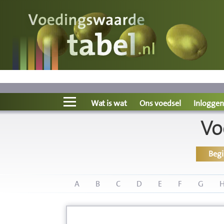
Voedingswaarde
Wat is wat?
Ons voedsel
Wat is wat
Ons voedsel
Inloggen
Vo
Bereken
Beg
Nieuws
Boeken
A
B
C
D
E
F
G
Registreren