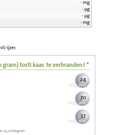
-
mg
-
µg
-
µg
-
mg
254
51
i-ijzer.
62
10 gram)
tosti kaas
te verbranden? *
24
70
37
an 75,0 kilogram.
112