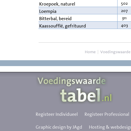
502
Kroepoek, naturel
207
Loempia
311
Bitterbal, bereid
403
Kaassoufflé, gefrituurd
Home
|
Voedingswaarde
Registeer Individueel
Registeer Professional
Graphic design by JAgd
Hosting & webdesign