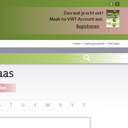
Zien wat je echt eet?
Maak nu VWT-Account aan.
Registreren
Home
>
Voedingswaarde
>
Tosti kaas
aas
len
S
T
U
V
W
X
Y
Z