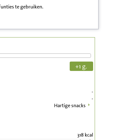
funties te gebruiken.
+1 g.
-
-
Hartige snacks
318
kcal