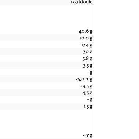
1331
kJoule
40,6
g
10,0
g
17,4
g
7,0
g
5,8
g
3,5
g
-
g
25,0
mg
29,5
g
4,5
g
-
g
1,5
g
-
mg