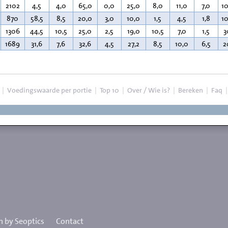
2102
4,5
4,0
65,0
0,0
25,0
8,0
11,0
7,0
1
870
58,5
8,5
20,0
3,0
10,0
1,5
4,5
1,8
1
1306
44,5
10,5
25,0
2,5
19,0
10,5
7,0
1,5
3
1689
31,6
7,6
32,6
4,5
27,2
8,5
10,0
6,5
2
|
Voedingswaarde per portie
|
Top 10
|
Over / Wie is?
|
Bereken
|
Faq
 by Seoptics
Contact