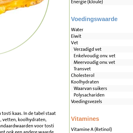
Energie (kJoule)
Voedingswaarde
Water
Eiwit
Vet
Verzadigd vet
Enkelvoudig onv. vet
Meervoudig onv. vet
Transvet
Cholesterol
Koolhydraten
Waarvan suikers
Polysachariden
Voedingsvezels
osti kaas. In de tabel staat
Vitamines
, vetten, koolhydraten,
andaardwaarden voor tosti
Vitamine A (Retinol)
unt ook een andere waarde