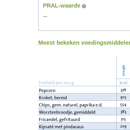
PRAL-waarde
---
Meest bekeken voedingsmiddelen
energie
Eenheid per 100 g
kcal
376
Popcorn
305
Kroket, bereid
554
Chips, gem. naturel, paprika e.d.
383
Worstenbroodje, gemiddeld
315
Fricandel, gefrituurd
229
Kipsaté met pindasaus