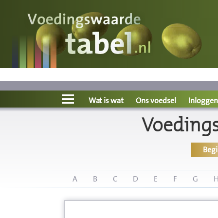
Voedingswaarde
Wat is wat?
Ons voedsel
Wat is wat
Ons voedsel
Inloggen
Voedings
Bereken
Beg
Nieuws
Boeken
A
B
C
D
E
F
G
Registreren