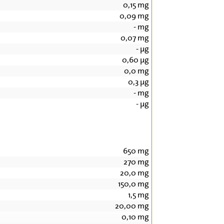
0,15
mg
0,09
mg
-
mg
0,07
mg
-
µg
0,60
µg
0,0
mg
0,3
µg
-
mg
-
µg
650
mg
270
mg
20,0
mg
150,0
mg
1,5
mg
20,00
mg
0,10
mg