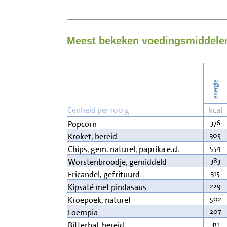
Meest bekeken voedingsmiddelen
energie
Eenheid per 100 g
kcal
376
Popcorn
305
Kroket, bereid
554
Chips, gem. naturel, paprika e.d.
383
Worstenbroodje, gemiddeld
315
Fricandel, gefrituurd
229
Kipsaté met pindasaus
502
Kroepoek, naturel
207
Loempia
311
Bitterbal, bereid