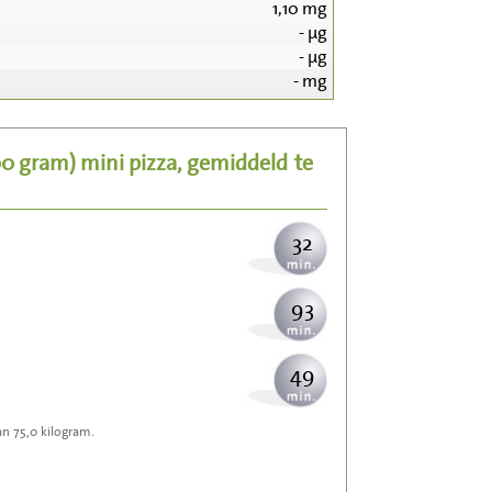
1,10
mg
-
µg
337
-
µg
-
mg
67
00 gram)
mini pizza, gemiddeld
te
82
32
93
49
an 75,0 kilogram.
148