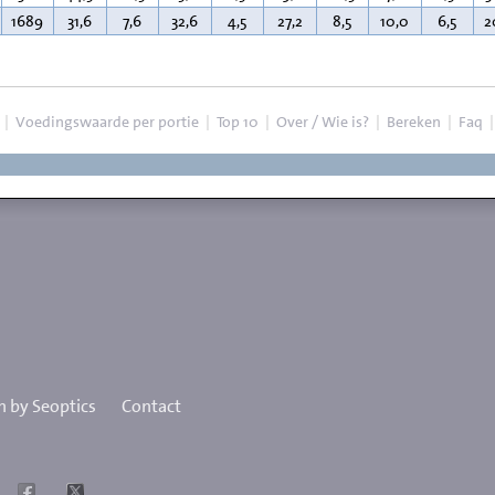
1689
31,6
7,6
32,6
4,5
27,2
8,5
10,0
6,5
2
|
Voedingswaarde per portie
|
Top 10
|
Over / Wie is?
|
Bereken
|
Faq
 by Seoptics
Contact