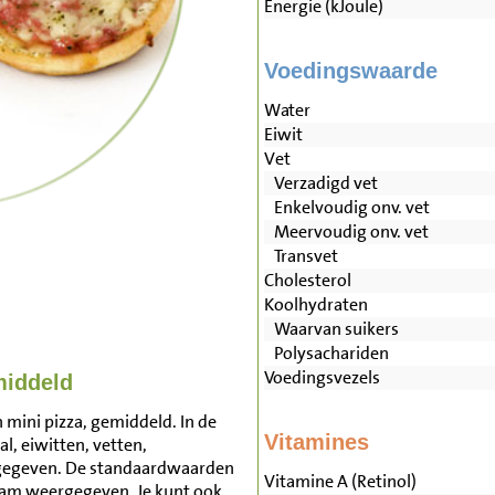
Energie (kJoule)
Voedingswaarde
Water
Eiwit
Vet
Verzadigd vet
Enkelvoudig onv. vet
Meervoudig onv. vet
Transvet
Cholesterol
Koolhydraten
Waarvan suikers
Polysachariden
Voedingsvezels
middeld
 mini pizza, gemiddeld. In de
Vitamines
l, eiwitten, vetten,
rgegeven. De standaardwaarden
Vitamine A (Retinol)
ram weergegeven. Je kunt ook