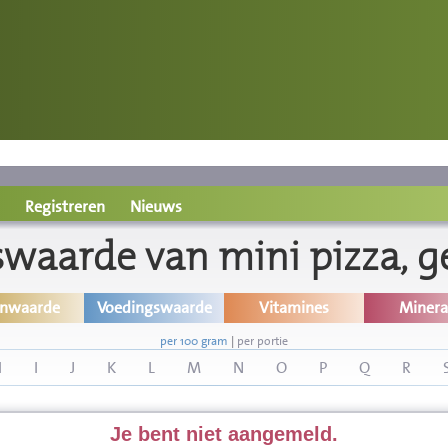
Registreren
Nieuws
waarde van mini pizza, 
inwaarde
Voedingswaarde
Vitamines
Minera
per 100 gram
|
per portie
H
I
J
K
L
M
N
O
P
Q
R
Je bent niet aangemeld.