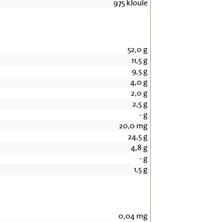
975
kJoule
52,0
g
11,5
g
9,5
g
4,0
g
2,0
g
2,5
g
-
g
20,0
mg
24,5
g
4,8
g
-
g
1,5
g
0,04
mg