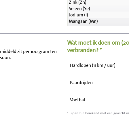
Zink (Zn)
Seleen (Se)
Zitten, tv kijken
Jodium (I)
Mangaan (Mn)
Fietsen (15 km/uur)
Wat moet ik doen om
(2
Wandelen (5 km/uur)
verbranden? *
gemiddeld zit per 100 gram ten
rsoon.
Hardlopen (11 km / uur)
Paardrijden
Voetbal
* Tijden zijn berekend met een gewicht v
Stofzuigen