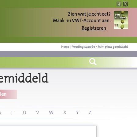
Zien wat je echt eet?
Maak nu VWT-Account aan.
Registreren
Home
>
Voedingswaarde
>
Mini pizza, gemiddeld
gemiddeld
len
S
T
U
V
W
X
Y
Z