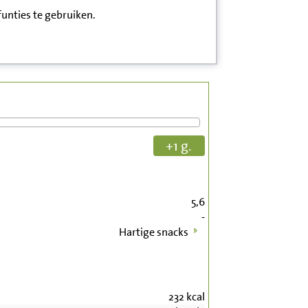
funties te gebruiken.
+1 g.
5,6
-
Hartige snacks
232
kcal