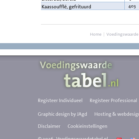
403
Kaassoufflé, gefrituurd
Home
|
Voedingswaarde
Registeer Individueel
Registeer Professional
Graphic design by JAgd
Hosting & webdesign
Disclaimer
Cookieinstellingen
©
2026
Voedingswaardetabel.nl