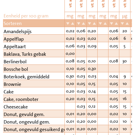
vi
vit. b11
vit. b6
vit. b2
vit. b3
vit. b1
vit. a
Eenheid per 100 gram
mg
mg
mg
mg
mg
µg
Sorteren
0,02
0,06
0,20
0,06
20
0
Amandelspijs
0,02
0,03
0,02
0,06
6
0
Appelflap
0,06
0,03
0,09
0,05
5
0
Appeltaart
0,00
Baklava, Turks gebak
0,08
0,05
0,10
0,08
30
0
Berlinerbol
0,10
0,05
0,30
Bossche bol
0,30
0,03
0,03
0,04
9
0
Boterkoek, gemiddeld
0,10
0,05
0,15
0,05
10
0
Brownie
0,20
0,03
0,14
0,05
15
0
Cake
0,20
0,03
0,15
0,05
16
0
Cake, roomboter
0,03
0,12
0,05
15
0
Cheesecake
0,01
0,20
0,00
0,02
10
0
Donut, gevuld gem.
0,01
0,20
0,00
0,02
10
0
Donut, ongevuld gem.
0,01
0,20
0,00
0,02
10
0
Donut, ongevuld gesuikerd gem.