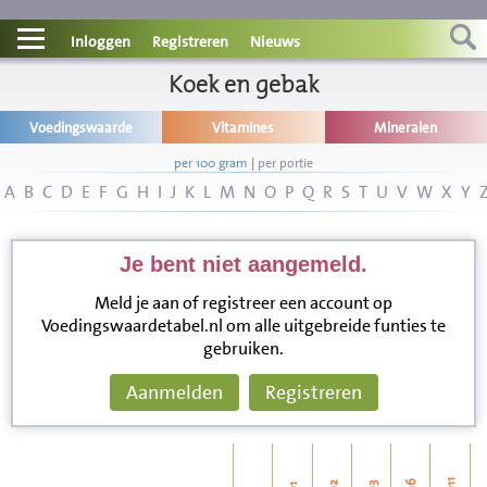
Contact
Inloggen
Registreren
Nieuws
Informatie
Koek en gebak
Voedingswaarde
Vitamines
Mineralen
Disclaimer
per 100 gram
|
per portie
A
B
C
D
E
F
G
H
I
J
K
L
M
N
O
P
Q
R
S
T
U
V
W
X
Y
Je bent niet aangemeld.
Meld je aan of registreer een account op
Voedingswaardetabel.nl om alle uitgebreide funties te
gebruiken.
Aanmelden
Registreren