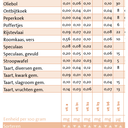
0,01
0,06
0,10
0,10
30
0
Oliebol
0,00
0,04
0,01
0,04
8
0
Ontbijtkoek
0,00
0,04
0,01
0,04
8
0
Peperkoek
0,00
0,10
0,22
0,04
6
0
Poffertjes
0,09
0,07
0,22
0,08
22
0
Rijstevlaai
0,56
0,02
0,10
0,06
10
1
Roomkaas, vers
0,08
0,08
0,02
0,02
Speculaas
0,20
0,05
0,10
0,06
15
0
Speculaas, gevuld
0,10
0,02
0,03
0,03
5
0
Stroopwafel
0,20
0,04
0,12
0,02
8
0
Taart, diversen gem.
0,09
0,01
0,10
0,00
Taart, kwark gem.
0,10
0,07
0,20
0,04
15
Taart, slagroom gem.
0,14
0,03
0,06
0,07
13
0
Taart, vruchten gem.
vi
vit. b11
vit. b6
vit. b2
vit. b3
vit. b1
vit. a
Eenheid per 100 gram
mg
mg
mg
mg
mg
µg
Sorteren