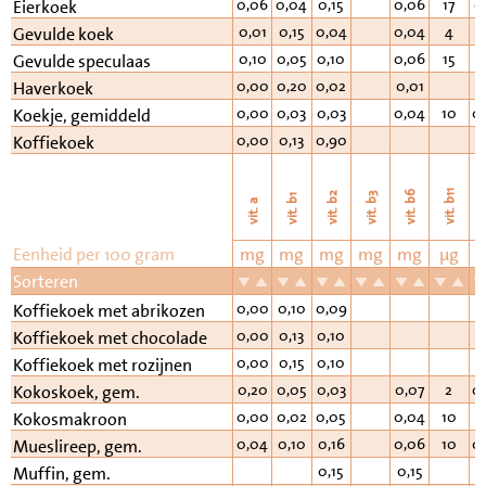
0,06
0,04
0,15
0,06
17
0
Eierkoek
0,01
0,15
0,04
0,04
4
Gevulde koek
0,10
0,05
0,10
0,06
15
0
Gevulde speculaas
0,00
0,20
0,02
0,01
Haverkoek
0,00
0,03
0,03
0,04
10
0
Koekje, gemiddeld
0,00
0,13
0,90
Koffiekoek
vi
vit. b11
vit. b6
vit. b2
vit. b3
vit. b1
vit. a
Eenheid per 100 gram
mg
mg
mg
mg
mg
µg
Sorteren
0,00
0,10
0,09
Koffiekoek met abrikozen
0,00
0,13
0,10
Koffiekoek met chocolade
0,00
0,15
0,10
Koffiekoek met rozijnen
0,20
0,05
0,03
0,07
2
0
Kokoskoek, gem.
0,00
0,02
0,05
0,04
10
Kokosmakroon
0,04
0,10
0,16
0,06
10
0
Mueslireep, gem.
0,15
0,15
Muffin, gem.