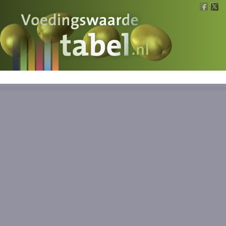
Voedingswaarde
Wat is wat?
Ons voedsel
Bereken
Nieuws
Boeken
Registreren
Inloggen