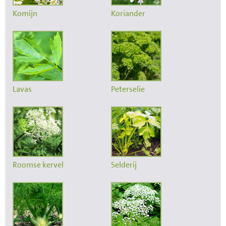
Komijn
Koriander
Lavas
Peterselie
Roomse kervel
Selderij