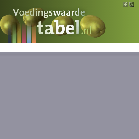
Voedingswaarde
Wat is wat?
Ons voedsel
Bereken
Nieuws
Boeken
Registreren
Inloggen