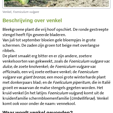
Venkel,
Foeniculum vulgare
Beschrijving over venkel
Bleekgroene plant die vrij hoof opschiet. De ronde gestreepte
stengel heeft fijn geveerde bladeren.
Van juli tot september bloeien gele bloempjes in grote
schermen. De zaden zijn groen tot beige met overlangse
ribbels.
De plant smaakt erg bitter en er zijn andere, zoetere
venkelsoorten van gekweekt, zoals de
Foeniculum vulgare var.
dulce
, de zoete knolvenkel; de
Foeniculum vulgare var.
officinalis
, een vrij zoete eetbare venkel; de
Foeniculum
vulgare var. giant bronze
, een mooi grote winterharde plant
met donkerpaars blad; en de
Foeliculum piperitum
, die in Italië
groeit en waarvan de malse stengels gegeten worden. Het
kruid venkel (in het latijns
Foeniculum vulgare
) komt uit de
kruidenfamilie schermbloemenfamilie (
Umbelliferae
). Venkel
komt ook voor onder de naam: vennekool.
Waar wordt venkel gevonden?