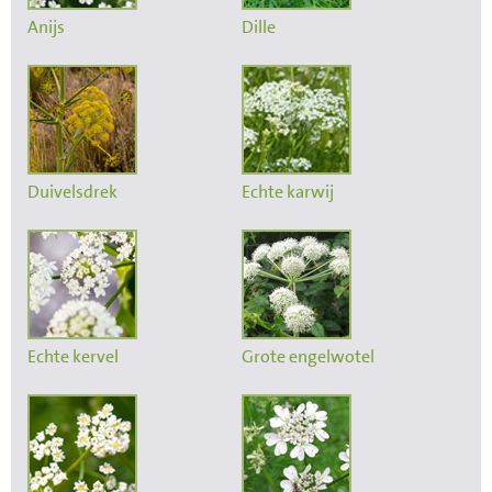
Anijs
Dille
Duivelsdrek
Echte karwij
Echte kervel
Grote engelwotel