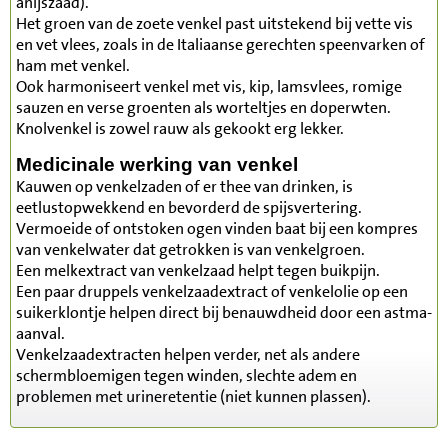
anijszaad).
Het groen van de zoete venkel past uitstekend bij vette vis
en vet vlees, zoals in de Italiaanse gerechten speenvarken of
ham met venkel.
Ook harmoniseert venkel met vis, kip, lamsvlees, romige
sauzen en verse groenten als worteltjes en doperwten.
Knolvenkel is zowel rauw als gekookt erg lekker.
Medicinale werking van venkel
Kauwen op venkelzaden of er thee van drinken, is
eetlustopwekkend en bevorderd de spijsvertering.
Vermoeide of ontstoken ogen vinden baat bij een kompres
van venkelwater dat getrokken is van venkelgroen.
Een melkextract van venkelzaad helpt tegen buikpijn.
Een paar druppels venkelzaadextract of venkelolie op een
suikerklontje helpen direct bij benauwdheid door een astma-
aanval.
Venkelzaadextracten helpen verder, net als andere
schermbloemigen tegen winden, slechte adem en
problemen met urineretentie (niet kunnen plassen).